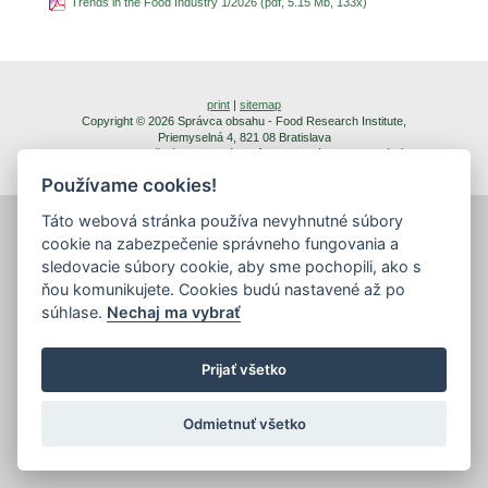
Trends in the Food Industry 1/2026 (pdf, 5.15 Mb, 133x)
print
|
sitemap
Copyright © 2026 Správca obsahu - Food Research Institute,
Priemyselná 4, 821 08 Bratislava
Created by
Inštitút znalostného pôdohospodárstva a inovácií
.
Používame cookies!
Táto webová stránka používa nevyhnutné súbory
cookie na zabezpečenie správneho fungovania a
sledovacie súbory cookie, aby sme pochopili, ako s
ňou komunikujete. Cookies budú nastavené až po
súhlase.
Nechaj ma vybrať
Prijať všetko
Odmietnuť všetko