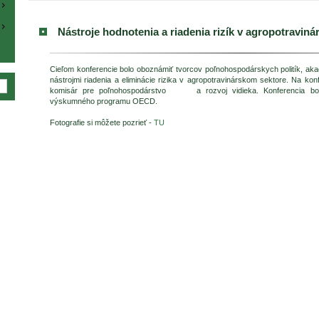
Nástroje hodnotenia a riadenia rizík v agropotravin
Cieľom konferencie bolo oboznámiť tvorcov poľnohospodárskych politík, a
nástrojmi riadenia a eliminácie rizika v agropotravinárskom sektore. Na konf
komisár pre poľnohospodárstvo a rozvoj vidieka. Konferencia bol
výskumného programu OECD.
Fotografie si môžete pozrieť -
TU