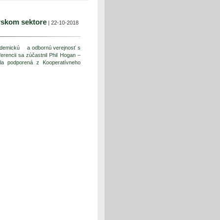
árskom sektore
| 22-10-2018
kademickú a odbornú verejnosť s
erencii sa zúčastnil Phil Hogan –
a podporená z Kooperatívneho