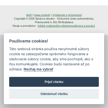
tlačiť
|
mapa stránok
|
Vyhlásenie o prístupnosti
Copyright © 2026 Správca obsahu - Výskumný ústav potravinársky,
Priemyselná 4, 821 08 Bratislava
Dizajn a prevádzka -
Inštitút znalostného pôdohospodárstva a inovácií
.
Používame cookies!
Táto webová stránka používa nevyhnutné súbory
cookie na zabezpečenie správneho fungovania a
sledovacie súbory cookie, aby sme pochopili, ako s
ňou komunikujete. Cookies budú nastavené až po
súhlase.
Nechaj ma vybrať
Prijať všetko
Odmietnuť všetko