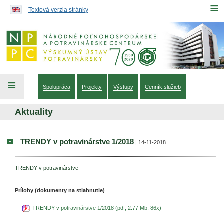
Preskočiť na obsah...
≡
Textová verzia stránky
≡
Spolupráca
Projekty
Výstupy
Cenník služieb
Aktuality
TRENDY v potravinárstve 1/2018
| 14-11-2018
TRENDY v potravinárstve
Prílohy (dokumenty na stiahnutie)
TRENDY v potravinárstve 1/2018 (pdf, 2.77 Mb, 86x)