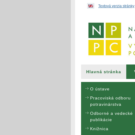
Preskočiť na obsah...
Textová verzia stránky
Hlavná stránka
O ústave
Pracoviská odboru
potravinárstva
Odborné a vedecké
publikácie
Knižnica