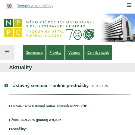
Preskočiť na obsah...
≡
Textová verzia stránky
≡
Spolupráca
Projekty
Výstupy
Cenník služieb
Aktuality
Ústavný seminár – online prednášky
| 11-09-2025
POZVÁNKA na
Ústavný online seminár NPPC-VÚP
Dátum:
26.9.2025 (piatok) o 9,00 h.
Prednášky: