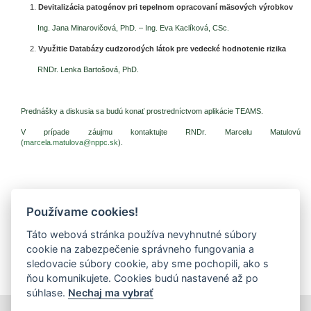
Devitalizácia patogénov pri tepelnom opracovaní mäsových výrobkov
Ing. Jana Minarovičová, PhD. – Ing. Eva Kaclíková, CSc.
Využitie Databázy cudzorodých látok pre vedecké hodnotenie rizika
RNDr. Lenka Bartošová, PhD.
Prednášky a diskusia sa budú konať prostredníctvom aplikácie TEAMS.
V prípade záujmu kontaktujte RNDr. Marcelu Matulovú
(
marcela.matulova@nppc.sk
).
Používame cookies!
Prílohy (dokumenty na stiahnutie)
Táto webová stránka používa nevyhnutné súbory
Pozvánka (pdf, 227.59 Kb, 165x)
cookie na zabezpečenie správneho fungovania a
Plán ÚS 2025 (pdf, 247.34 Kb, 121x)
sledovacie súbory cookie, aby sme pochopili, ako s
ňou komunikujete. Cookies budú nastavené až po
súhlase.
Nechaj ma vybrať