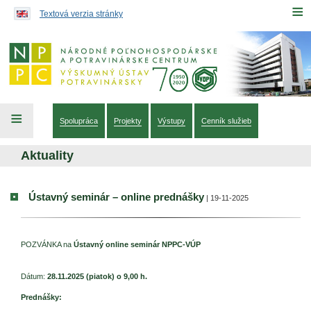
Preskočiť na obsah...
≡
Textová verzia stránky
≡
Spolupráca
Projekty
Výstupy
Cenník služieb
Aktuality
Ústavný seminár – online prednášky
| 19-11-2025
POZVÁNKA na
Ústavný online seminár NPPC-VÚP
Dátum:
28.11.2025 (piatok) o 9,00 h.
Prednášky: