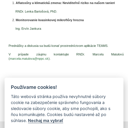
Aflatoxíny a klimatická zmena: Neviditeľné riziko na našom tanieri
RNDr. Lenka Bartošová, PhD.
Monitorovanie kvasinkovej mikroflóry hrozna
Ing. Ervín Jankura
Prednášky a diskusia sa budú konať prostredníctvom aplikácie TEAMS.
V prípade záujmu kontaktujte RNDr. Marcelu Matulovú
(
marcela.matulova@nppc.sk
).
Používame cookies!
Prílohy (dokumenty na stiahnutie)
Táto webová stránka používa nevyhnutné súbory
pozvánka (pdf, 226.09 Kb, 111x)
cookie na zabezpečenie správneho fungovania a
Plán ÚS 2025 (pdf, 243.32 Kb, 100x)
sledovacie súbory cookie, aby sme pochopili, ako s
ňou komunikujete. Cookies budú nastavené až po
súhlase.
Nechaj ma vybrať