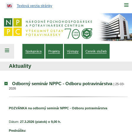
Preskočiť na obsah...
≡
Textová verzia stránky
≡
Spolupráca
Projekty
Výstupy
Cenník služieb
Aktuality
Odborný seminár NPPC - Odboru potravinárstva
| 25-03-
2026
POZVÁNKA na odborný seminár NPPC - Odboru potravinárstva
Dátum:
27.3.2026 (piatok) o 9,00 h.
Prednášky: