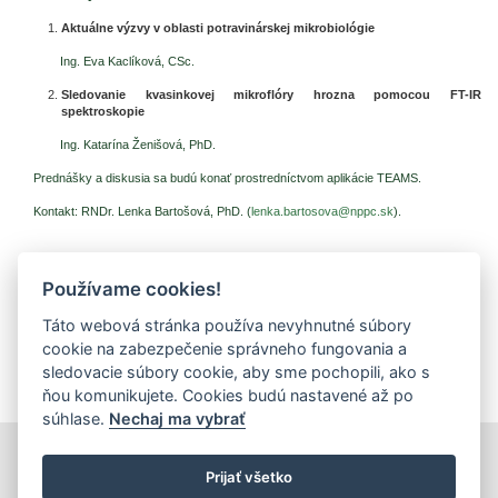
Aktuálne výzvy v oblasti potravinárskej mikrobiológie
Ing. Eva Kaclíková, CSc.
Sledovanie kvasinkovej mikroflóry hrozna pomocou FT-IR
spektroskopie
Ing. Katarína Ženišová, PhD.
Prednášky a diskusia sa budú konať prostredníctvom aplikácie TEAMS.
Kontakt: RNDr. Lenka Bartošová, PhD. (
lenka.bartosova@nppc.sk
).
Používame cookies!
Prílohy (dokumenty na stiahnutie)
Táto webová stránka používa nevyhnutné súbory
Pozvánka (pdf, 199.36 Kb, 81x)
cookie na zabezpečenie správneho fungovania a
Plán ÚS 2026 (pdf, 263 Kb, 71x)
sledovacie súbory cookie, aby sme pochopili, ako s
ňou komunikujete. Cookies budú nastavené až po
súhlase.
Nechaj ma vybrať
tlačiť
|
mapa stránok
|
Vyhlásenie o prístupnosti
Prijať všetko
Copyright © 2026 Správca obsahu - Výskumný ústav potravinársky,