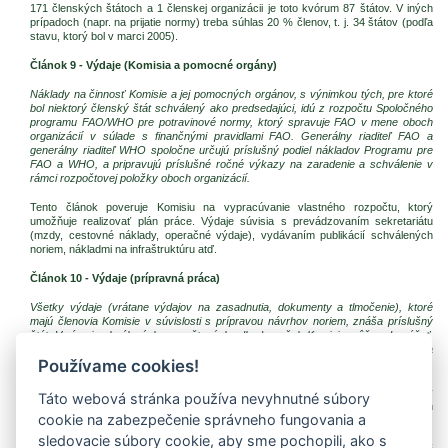
171 členských štátoch a 1 členskej organizácii je toto kvórum 87 štátov. V iných
prípadoch (napr. na prijatie normy) treba súhlas 20 % členov, t. j. 34 štátov (podľa
stavu, ktorý bol v marci 2005).
Článok 9 - Výdaje (Komisia a pomocné orgány)
Náklady na činnosť Komisie a jej pomocných orgánov, s výnimkou tých, pre ktoré
bol niektorý členský štát schválený ako predsedajúci, idú z rozpočtu Spoločného
programu FAO/WHO pre potravinové normy, ktorý spravuje FAO v mene oboch
organizácií v súlade s finančnými pravidlami FAO. Generálny riaditeľ FAO a
generálny riaditeľ WHO spoločne určujú príslušný podiel nákladov Programu pre
FAO a WHO, a pripravujú príslušné ročné výkazy na zaradenie a schválenie v
rámci rozpočtovej položky oboch organizácií.
Tento článok poveruje Komisiu na vypracúvanie vlastného rozpočtu, ktorý
umožňuje realizovať plán práce. Výdaje súvisia s prevádzovaním sekretariátu
(mzdy, cestovné náklady, operačné výdaje), vydávaním publikácií schválených
noriem, nákladmi na infraštruktúru atď.
Článok 10 - Výdaje (prípravná práca)
Všetky výdaje (vrátane výdajov na zasadnutia, dokumenty a tlmočenie), ktoré
majú členovia Komisie v súvislosti s prípravou návrhov noriem, znáša príslušný
štát. V rámci schválených rozpočtových odhadov však Komisia môže odporúčať,
aby sa určitá časť nákladov na práce, ktoré štát vykonáva v mene Komisie, uznala
Používame cookies!
za prevádzkové náklady Komisie.
Tento článok objasňuje, že výdaje súvisiace s činnosťou pomocných orgánov
Táto webová stránka používa nevyhnutné súbory
znáša hostiteľský štát (napr. preklady pracovných dokumentov). V niektorých
cookie na zabezpečenie správneho fungovania a
prípadoch môže tieto výdaje hradiť Komisia.
sledovacie súbory cookie, aby sme pochopili, ako s