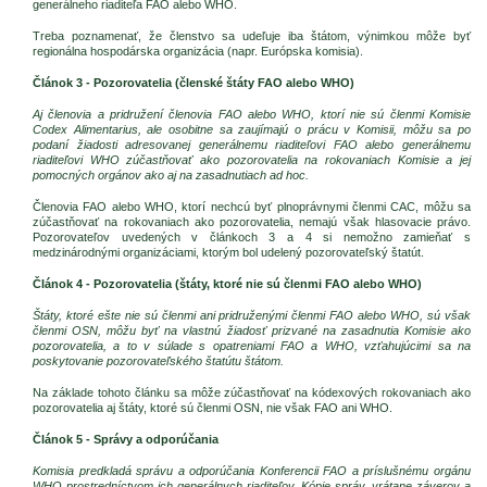
generálneho riaditeľa FAO alebo WHO.
Treba poznamenať, že členstvo sa udeľuje iba štátom, výnimkou môže byť
regionálna hospodárska organizácia (napr. Európska komisia).
Článok 3 - Pozorovatelia (členské štáty FAO alebo WHO)
Aj členovia a pridružení členovia FAO alebo WHO, ktorí nie sú členmi Komisie
Codex Alimentarius, ale osobitne sa zaujímajú o prácu v Komisii, môžu sa po
podaní žiadosti adresovanej generálnemu riaditeľovi FAO alebo generálnemu
riaditeľovi WHO zúčastňovať ako pozorovatelia na rokovaniach Komisie a jej
pomocných orgánov ako aj na zasadnutiach ad hoc.
Členovia FAO alebo WHO, ktorí nechcú byť plnoprávnymi členmi CAC, môžu sa
zúčastňovať na rokovaniach ako pozorovatelia, nemajú však hlasovacie právo.
Pozorovateľov uvedených v článkoch 3 a 4 si nemožno zamieňať s
medzinárodnými organizáciami, ktorým bol udelený pozorovateľský štatút.
Článok 4 - Pozorovatelia (štáty, ktoré nie sú členmi FAO alebo WHO)
Štáty, ktoré ešte nie sú členmi ani pridruženými členmi FAO alebo WHO, sú však
členmi OSN, môžu byť na vlastnú žiadosť prizvané na zasadnutia Komisie ako
pozorovatelia, a to v súlade s opatreniami FAO a WHO, vzťahujúcimi sa na
poskytovanie pozorovateľského štatútu štátom.
Na základe tohoto článku sa môže zúčastňovať na kódexových rokovaniach ako
pozorovatelia aj štáty, ktoré sú členmi OSN, nie však FAO ani WHO.
Článok 5 - Správy a odporúčania
Komisia predkladá správu a odporúčania Konferencii FAO a príslušnému orgánu
WHO prostredníctvom ich generálnych riaditeľov. Kópie správ, vrátane záverov a