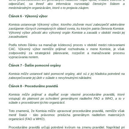
odporúčaní, sa ihneď ako informácia rozosielajú členským štátom a
medzinárodným organizáciám, ktoré o to prejavia záujem.
Článok 6 - Výkonný výbor
Komisia ustanovuje Výkonný výbor, ktorého zloženie musí zabezpečiť adekvátne
zastúpenie rôznych zemepisných oblastí sveta, ku ktorým patria členovia Komisie.
Výkonný výbor pôsobí ako výkonný orgán Komisie a zasadá v období medzi jej
zasadnutiami.
Podľa tohoto článku sa manažuje kódexový proces v období medzi rokovaniami
CAC. Výkonný výbor nemôže prijímať rozhodnutia v mene Komisie, je však
zodpovedný za strategické plánovanie, rozpočet a manažovanie procesu
vypracúvania noriem.
Článok 7 - Ďalšie pomocné orgány
Komisia môže ustanoviť také pomocné orgány, aké sú z jej hľadiska potrebné na
zabezpečovanie jej úloh v súlade s nevyhnutnými nákladmi.
Článok 8 - Procedurálne pravidlá
Komisia môže prijímať a dopĺňať svoje vlastné procedurálne pravidlá, ktoré
vstupujú do platnosti po schválení generálnymi riaditeľmi FAO a WHO, a to v
súlade s procedúrami týchto organizácií.
Toto znamená, že Komisia môže upravovať procedurálne pravidlá, nemôže však
meniť štatút - táto právomoc prislúcha generálnym riaditeľom materských
organizácií (FAO a WHO).
Procedurálne pravidlá určujú potrebné kvórum na zmenu pravidiel. Napríklad pri