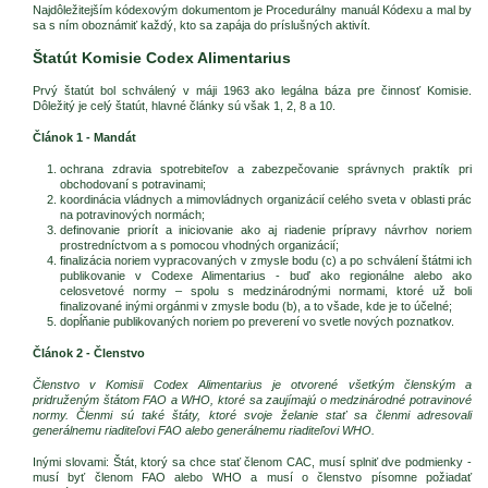
Najdôležitejším kódexovým dokumentom je Procedurálny manuál Kódexu a mal by
sa s ním oboznámiť každý, kto sa zapája do príslušných aktivít.
Štatút Komisie Codex Alimentarius
Prvý štatút bol schválený v máji 1963 ako legálna báza pre činnosť Komisie.
Dôležitý je celý štatút, hlavné články sú však 1, 2, 8 a 10.
Článok 1 - Mandát
ochrana zdravia spotrebiteľov a zabezpečovanie správnych praktík pri
obchodovaní s potravinami;
koordinácia vládnych a mimovládnych organizácií celého sveta v oblasti prác
na potravinových normách;
definovanie priorít a iniciovanie ako aj riadenie prípravy návrhov noriem
prostredníctvom a s pomocou vhodných organizácií;
finalizácia noriem vypracovaných v zmysle bodu (c) a po schválení štátmi ich
publikovanie v Codexe Alimentarius - buď ako regionálne alebo ako
celosvetové normy – spolu s medzinárodnými normami, ktoré už boli
finalizované inými orgánmi v zmysle bodu (b), a to všade, kde je to účelné;
dopĺňanie publikovaných noriem po preverení vo svetle nových poznatkov.
Článok 2 - Členstvo
Členstvo v Komisii Codex Alimentarius je otvorené všetkým členským a
pridruženým štátom FAO a WHO, ktoré sa zaujímajú o medzinárodné potravinové
normy. Členmi sú také štáty, ktoré svoje želanie stať sa členmi adresovali
generálnemu riaditeľovi FAO alebo generálnemu riaditeľovi WHO.
Inými slovami: Štát, ktorý sa chce stať členom CAC, musí splniť dve podmienky -
musí byť členom FAO alebo WHO a musí o členstvo písomne požiadať