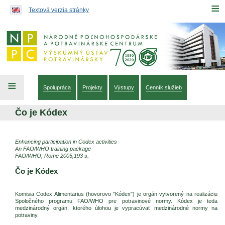
Preskočiť na obsah...
≡
Textová verzia stránky
≡
Spolupráca
Projekty
Výstupy
Cenník služieb
Čo je Kódex
Enhancing participation in Codex activities
An FAO/WHO training package
FAO/WHO, Rome 2005,193 s.
Čo je Kódex
Komisia Codex Alimentarius (hovorovo "Kódex") je orgán vytvorený na realizáciu
Spoločného programu FAO/WHO pre potravinové normy. Kódex je teda
medzinárodný orgán, ktorého úlohou je vypracúvať medzinárodné normy na
potraviny.