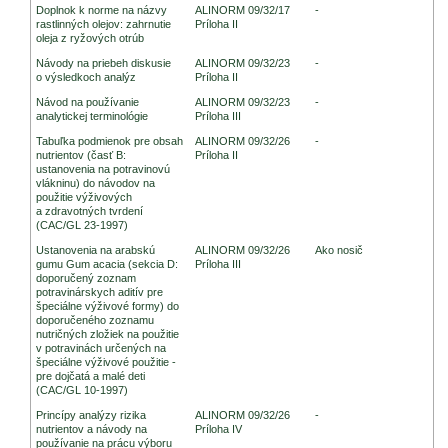
Doplnok k norme na názvy
ALINORM 09/32/17
-
rastlinných olejov: zahrnutie
Príloha II
oleja z ryžových otrúb
Návody na priebeh diskusie
ALINORM 09/32/23
-
o výsledkoch analýz
Príloha II
Návod na používanie
ALINORM 09/32/23
-
analytickej terminológie
Príloha III
Tabuľka podmienok pre obsah
ALINORM 09/32/26
-
nutrientov (časť B:
Príloha II
ustanovenia na potravinovú
vlákninu) do návodov na
použitie výživových
a zdravotných tvrdení
(CAC/GL 23-1997)
Ustanovenia na arabskú
ALINORM 09/32/26
Ako nosič
gumu Gum acacia (sekcia D:
Príloha III
doporučený zoznam
potravinárskych aditív pre
špeciálne výživové formy) do
doporučeného zoznamu
nutričných zložiek na použitie
v potravinách určených na
špeciálne výživové použitie -
pre dojčatá a malé deti
(CAC/GL 10-1997)
Princípy analýzy rizika
ALINORM 09/32/26
-
nutrientov a návody na
Príloha IV
používanie na prácu výboru