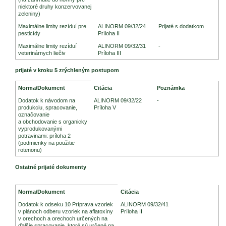
niektoré druhy konzervovanej
zeleniny)
Maximálne limity rezíduí pre
ALINORM 09/32/24
Prijaté s dodatkom
pesticídy
Príloha II
Maximálne limity rezíduí
ALINORM 09/32/31
-
veterinárnych liečiv
Príloha III
prijaté v kroku 5 zrýchleným postupom
Legislatíva Codex Alimentarius
Norma/Dokument
Citácia
Poznámka
Dodatok k návodom na
ALINORM 09/32/22
-
produkciu, spracovanie,
Príloha V
označovanie
a obchodovanie s organicky
vyprodukovanými
potravinami: príloha 2
(podmienky na použitie
rotenonu)
Ostatné prijaté dokumenty
Legislatíva Codex Alimentarius
Norma/Dokument
Citácia
Dodatok k odseku 10 Príprava vzoriek
ALINORM 09/32/41
v plánoch odberu vzoriek na aflatoxíny
Príloha II
v orechoch a orechoch určených na
ďalšie spracovanie, ktoré sú určené na