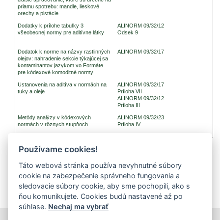
priamu spotrebu: mandle, lieskové
orechy a pistácie
Dodatky k prílohe tabuľky 3
ALINORM 09/32/12
všeobecnej normy pre aditívne látky
Odsek 9
Dodatok k norme na názvy rastlinných
ALINORM 09/32/17
olejov: nahradenie sekcie týkajúcej sa
kontaminantov jazykom vo Formáte
pre kódexové komoditné normy
Ustanovenia na aditíva v normách na
ALINORM 09/32/17
tuky a oleje
Príloha VII
ALINORM 09/32/12
Príloha III
Metódy analýzy v kódexových
ALINORM 09/32/23
normách v rôznych stupňoch
Príloha IV
Používame cookies!
Poznámka: dokumenty ALINORM je možno nájsť na oficiálnej stránke Codex
Alimentarius
Táto webová stránka používa nevyhnutné súbory
cookie na zabezpečenie správneho fungovania a
sledovacie súbory cookie, aby sme pochopili, ako s
ňou komunikujete. Cookies budú nastavené až po
súhlase.
Nechaj ma vybrať