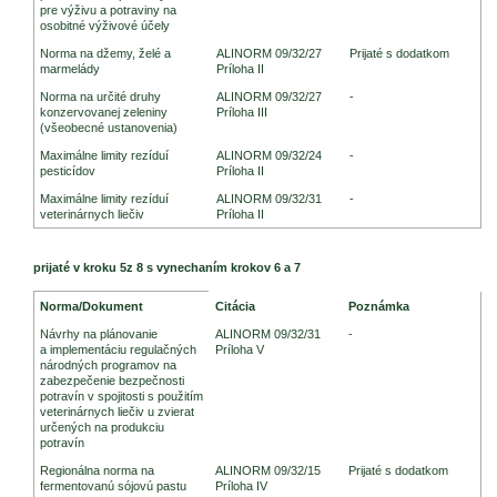
pre výživu a potraviny na
osobitné výživové účely
Norma na džemy, želé a
ALINORM 09/32/27
Prijaté s dodatkom
marmelády
Príloha II
Norma na určité druhy
ALINORM 09/32/27
-
konzervovanej zeleniny
Príloha III
(všeobecné ustanovenia)
Maximálne limity rezíduí
ALINORM 09/32/24
-
pesticídov
Príloha II
Maximálne limity rezíduí
ALINORM 09/32/31
-
veterinárnych liečiv
Príloha II
prijaté v kroku 5z 8 s vynechaním krokov 6 a 7
Legislatíva Codex Alimentarius
Norma/Dokument
Citácia
Poznámka
Návrhy na plánovanie
ALINORM 09/32/31
-
a implementáciu regulačných
Príloha V
národných programov na
zabezpečenie bezpečnosti
potravín v spojitosti s použitím
veterinárnych liečiv u zvierat
určených na produkciu
potravín
Regionálna norma na
ALINORM 09/32/15
Prijaté s dodatkom
fermentovanú sójovú pastu
Príloha IV