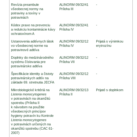
Revízia preambule
ALINORM 09/32/41
-
všeobecnej normy na
Príloha III
potraviny a toxíny v
potravinách
Kódex praxe na prevenciu
ALINORM 09/32/41
-
a redukciu kontaminácie kávy
Príloha IV
ochratoxínom A
Ustanovenia aditívnych látok
ALINORM 09/32/12
Prijatá s výnimkou
vo všeobecnej norme na
Príloha IV
erytrozínu
potravinové aditíva
Doplnky do medzinárodného
ALINORM 09/32/12
-
systému číslovania pre
Príloha VII
potravinárske aditíva
Špecifikácie identity a čistoty
ALINORM 09/32/12
-
potravinárskych aditív na
Príloha VIII
základe 69. stretnutia JECFA
Mikrobiologické kritériá na
ALINORM 09/32/13
Prijaté s doplnkom
Listeria monocytogenes
Príloha II
v potravinách na okamžitú
spotrebu (Príloha II
k návodom na použitie
všeobecných princípov
hygieny potravín ku Kontrole
Listeria monocytogenes
v potravinách určených na
okamžitú spotrebu (CAC 61-
2007)