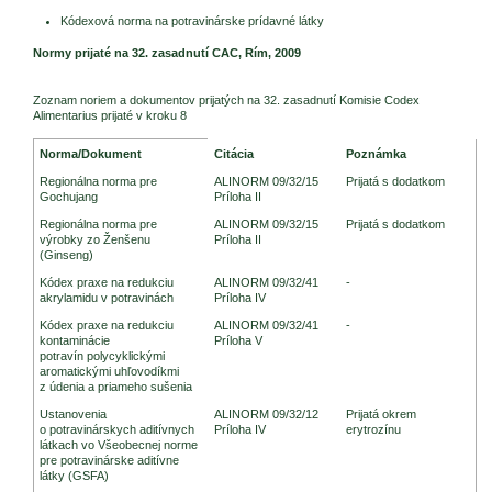
Kódexová norma na potravinárske prídavné látky
Normy prijaté na 32. zasadnutí CAC, Rím, 2009
Zoznam noriem a dokumentov prijatých na 32. zasadnutí Komisie Codex
Alimentarius prijaté v kroku 8
Legislatíva Codex Alimentarius
Norma/Dokument
Citácia
Poznámka
Regionálna norma pre
ALINORM 09/32/15
Prijatá s dodatkom
Gochujang
Príloha II
Regionálna norma pre
ALINORM 09/32/15
Prijatá s dodatkom
výrobky zo Ženšenu
Príloha II
(Ginseng)
Kódex praxe na redukciu
ALINORM 09/32/41
-
akrylamidu v potravinách
Príloha IV
Kódex praxe na redukciu
ALINORM 09/32/41
-
kontaminácie
Príloha V
potravín polycyklickými
aromatickými uhľovodíkmi
z údenia a priameho sušenia
Ustanovenia
ALINORM 09/32/12
Prijatá okrem
o potravinárskych aditívnych
Príloha IV
erytrozínu
látkach vo Všeobecnej norme
pre potravinárske aditívne
látky (GSFA)