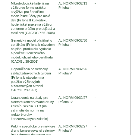
Mikrobiologické kritériá na
ALINORM 09/32/13
-
výživu vo forme prášku
Príloha III
a výživu pre špeciálne
medicínske účely pre malé
deti (Príloha II ku kódexu
hygienickej praxe na výživu
vo forme prášku pre dojčatá a
malé deti (CAC/RCP 66-2008)
Generický model oficiálneho
ALINORM 09/32/30
-
certifikátu (Príloha k návodom
Príloha II
na plán, produkciu, vydanie
a použitie Generického
modelu oficiálneho certifikátu
(CAC/GL 38-2001)
Odporúčania na vedecký
ALINORM 09/32/26
-
základ zdravotných tvrdení
Príloha V
(Príloha k návodom na
použitie výživových
a zdravotných tvrdení –
CAC/GL 23-1997)
Ustanovenia na obaly pre
ALINORM 09/32/27
-
niektoré konzervované druhy
Príloha IV
zelenín: sekcia 3.1.3 (na
zahrnutie do normy na
niektoré druhy
konzervovaných zelenín)
Prílohy špecifické pre niektoré
ALINORM 09/32/27
-
druhy konzervovanej zeleniny
Príloha V
(na zahrnutie do normy pre