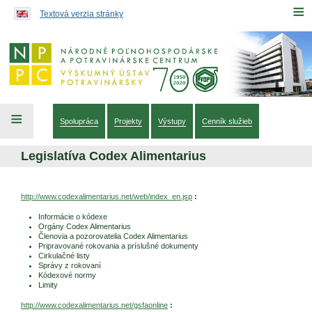
Preskočiť na obsah...
≡
Textová verzia stránky
≡
Spolupráca
Projekty
Výstupy
Cenník služieb
Legislatíva Codex Alimentarius
http://www.codexalimentarius.net/web/index_en.jsp
:
Informácie o kódexe
Orgány Codex Alimentarius
Členovia a pozorovatelia Codex Alimentarius
Pripravované rokovania a príslušné dokumenty
Cirkulačné listy
Správy z rokovaní
Kódexové normy
Limity
http://www.codexalimentarius.net/gsfaonline
: