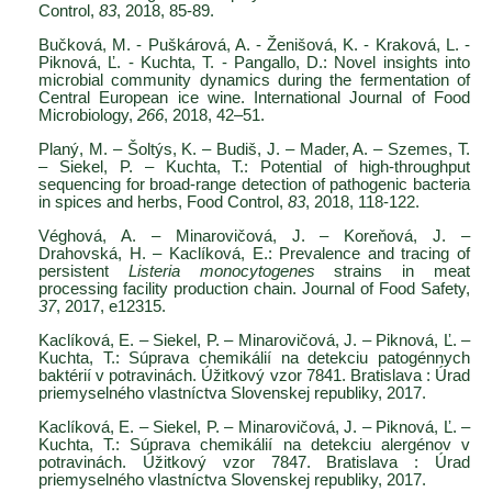
Control,
83
, 2018, 85-89.
Bučková, M. - Puškárová, A. - Ženišová, K. - Kraková, L. -
Piknová, Ľ. - Kuchta, T. - Pangallo, D.: Novel insights into
microbial community dynamics during the fermentation of
Central European ice wine. International Journal of Food
Microbiology,
266
, 2018, 42–51.
Planý, M. – Šoltýs, K. – Budiš, J. – Mader, A. – Szemes, T.
– Siekel, P. – Kuchta, T.: Potential of high-throughput
sequencing for broad-range detection of pathogenic bacteria
in spices and herbs, Food Control,
83
, 2018, 118-122.
Véghová, A. – Minarovičová, J. – Koreňová, J. –
Drahovská, H. – Kaclíková, E.: Prevalence and tracing of
persistent
Listeria monocytogenes
strains in meat
processing facility production chain. Journal of Food Safety,
37
, 2017,
e12315.
Kaclíková, E. – Siekel, P. – Minarovičová, J. – Piknová, Ľ. –
Kuchta, T.: Súprava chemikálií na detekciu patogénnych
baktérií v potravinách. Úžitkový vzor 7841. Bratislava : Úrad
priemyselného vlastníctva Slovenskej republiky, 2017.
Kaclíková, E. – Siekel, P. – Minarovičová, J. – Piknová, Ľ. –
Kuchta, T.: Súprava chemikálií na detekciu alergénov v
potravinách. Úžitkový vzor 7847. Bratislava : Úrad
priemyselného vlastníctva Slovenskej republiky, 2017.