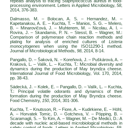
repeats analysis to tracing Staphylococcus aureus in food-
processing environment. Letters in Applied Microbiology,
58
,
2014, 376-383.
Dalmasso, M. – Bolocan, A. S. – Hernandez, M. –
Kapetanakou, A. E. – Kuchta, T. – Manios, S. G. – Melero,
B. – Minarovičová, J. – Muhterem, M. – Nicolau, A. I. –
Rovira, J. – Skandamis, P. N. – Stessl, B. – Wagner, M.:
Comparison of polymerase chain reaction methods and
plating for analysis of enriched cultures of
Listeria
monocytogenes
when using the ISO11290-1 method.
Journal of Microbiological Methods,
98
, 2014, 8-14.
Pangallo, D. – Šaková, N. – Koreňová, J. – Puškárová, A. –
Kraková, L. – Valík, L. – Kuchta, T.: Microbial diversity and
dynamics during the production of May bryndza cheese.
International Journal of Food Microbiology, Vol. 170, 2014,
pp. 38-43.
Sádecká, J. – Kolek, E. – Pangallo, D. – Valík, L. – Kuchta,
T.: Principal volatile odorants and dynamics of their
formation during the production of May Bryndza cheese.
Food Chemistry,
150
, 2014, 301-306.
Kuchta, T. – Knutsson, R. – Fiore, A. – Kudirkiene, E. – Höhl,
A. – Horvatek Tomic, D. – Gotcheva, V. – Pöpping, B. –
Scaramagli, S. – To Kim, A. – Wagner, M. – De Medici, D.: A
decade with nucleic acid-based microbiological methods in
safety control of foods. Letters in Applied Microbiology,
59
,