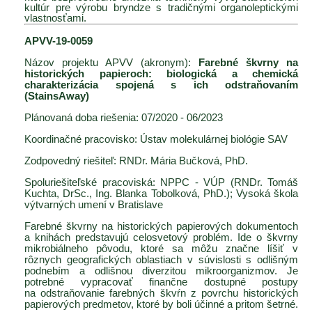
kultúr pre výrobu bryndze s tradičnými organoleptickými
vlastnosťami.
APVV-19-0059
Názov projektu APVV (akronym):
Farebné škvrny na
historických papieroch: biologická a chemická
charakterizácia spojená s ich odstraňovaním
(StainsAway)
Plánovaná doba riešenia: 07/2020 - 06/2023
Koordinačné pracovisko: Ústav molekulárnej biológie SAV
Zodpovedný riešiteľ: RNDr. Mária Bučková, PhD.
Spoluriešiteľské pracoviská: NPPC - VÚP (RNDr. Tomáš
Kuchta, DrSc., Ing. Blanka Tobolková, PhD.); Vysoká škola
výtvarných umení v Bratislave
Farebné škvrny na historických papierových dokumentoch
a knihách predstavujú celosvetový problém. Ide o škvrny
mikrobiálneho pôvodu, ktoré sa môžu značne líšiť v
rôznych geografických oblastiach v súvislosti s odlišným
podnebím a odlišnou diverzitou mikroorganizmov. Je
potrebné vypracovať finančne dostupné postupy
na odstraňovanie farebných škvŕn z povrchu historických
papierových predmetov, ktoré by boli účinné a pritom šetrné.