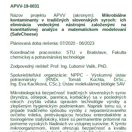
APVV-19-0031
Názov projektu APVV (akronym):
Mikrobiálne
kontaminanty v tradičných slovenských syroch: ich
eliminácia vedeckými nástrojmi založenými na
kvantitatívnej analýze a matematickom modelovaní
(SafeCheese)
Plánovaná doba riešenia: 07/2020 - 06/2023
Koordinačné pracovisko: STU v Bratislave, Fakulta
chemickej a potravinárskej technológie
Zodpovedný riešiteľ: Prof. Ing. Ľubomír Valík, PhD.
Spoluriešiteľské organizácie: NPPC - Výskumný ústav
potravinársky (RNDr. Tomáš Kuchta, DrSc.,
Ing. Eva Kaclíková, CSc.); Ústav molekulárnej biológie SAV
Mikrobiologická bezpečnosť tradičných slovenských syrov
(bryndza, oštiepok, parenica, korbáčiky) sa v posledných
rokoch zvýšila vďaka úpravám technológie výroby a
zlepšeným hygienickým podmienkam. Napriek tomu sú, v
prípade tradičného spôsobu výroby z nepasterizovaného
ovčieho mlieka, pretrvávajúcou hrozbou enterobaktérie a
toxinogénne stafylokoky, ktoré sú permanentne prítomné na
pomerne vysokých hladinách vo vstupnej surovine. K týmto
mikroorganizmom, ktoré ohrozujú bezpečnosť a kvalitu