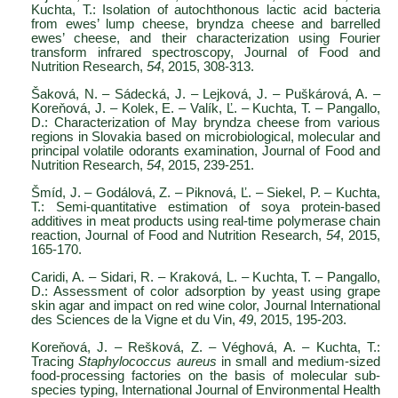
Kuchta, T.: Isolation of autochthonous lactic acid bacteria
from ewes’ lump cheese, bryndza cheese and barrelled
ewes’ cheese, and their characterization using Fourier
transform infrared spectroscopy, Journal of Food and
Nutrition Research,
54
, 2015, 308-313.
Šaková, N. – Sádecká, J. – Lejková, J. – Puškárová, A. –
Koreňová, J. – Kolek, E. – Valík, Ľ. – Kuchta, T. – Pangallo,
D.: Characterization of May bryndza cheese from various
regions in Slovakia based on microbiological, molecular and
principal volatile odorants examination, Journal of Food and
Nutrition Research,
54
, 2015, 239-251.
Šmíd, J. – Godálová, Z. – Piknová, Ľ. – Siekel, P. – Kuchta,
T.: Semi-quantitative estimation of soya protein-based
additives in meat products using real-time polymerase chain
reaction, Journal of Food and Nutrition Research,
54
, 2015,
165-170.
Caridi, A. – Sidari, R. – Kraková, L. – Kuchta, T. – Pangallo,
D.: Assessment of color adsorption by yeast using grape
skin agar and impact on red wine color, Journal International
des Sciences de la Vigne et du Vin,
49
, 2015, 195-203.
Koreňová, J. – Rešková, Z. – Véghová, A. – Kuchta, T.:
Tracing
Staphylococcus aureus
in small and medium-sized
food-processing factories on the basis of molecular sub-
species typing, International Journal of Environmental Health