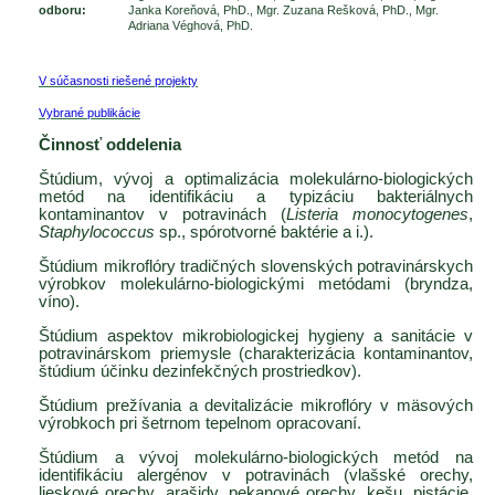
odboru:
Janka Koreňová, PhD., Mgr. Zuzana Rešková, PhD., Mgr.
Adriana Véghová, PhD.
V súčasnosti riešené projekty
Vybrané publikácie
Činnosť oddelenia
Štúdium, vývoj a optimalizácia molekulárno-biologických
metód na identifikáciu a typizáciu bakteriálnych
kontaminantov v potravinách (
Listeria monocytogenes
,
Staphylococcus
sp., spórotvorné baktérie a i.).
Štúdium mikroflóry tradičných slovenských potravinárskych
výrobkov molekulárno-biologickými metódami (bryndza,
víno).
Štúdium aspektov mikrobiologickej hygieny a sanitácie v
potravinárskom priemysle (charakterizácia kontaminantov,
štúdium účinku dezinfekčných prostriedkov).
Štúdium prežívania a devitalizácie mikroflóry v mäsových
výrobkoch pri šetrnom tepelnom opracovaní.
Štúdium a vývoj molekulárno-biologických metód na
identifikáciu alergénov v potravinách (vlašské orechy,
lieskové orechy, arašidy, pekanové orechy, kešu, pistácie,