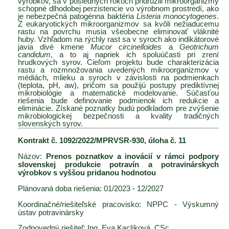
výrobkov, sa v posledných rokoch pridružili mikroorganizmy
schopné dlhodobej perzistencie vo výrobnom prostredí, ako
je nebezpečná patogénna baktéria
Listeria monocytogenes
.
Z eukaryotických mikroorganizmov sa kvôli nežiaducemu
rastu na povrchu musia všeobecne eliminovať vláknité
huby. Vzhľadom na rýchly rast sa v syroch ako indikátorové
javia divé kmene
Mucor circinelloides
a
Geotrichum
candidum
, a to aj napriek ich spoluúčasti pri zrení
hrudkových syrov. Cieľom projektu bude charakterizácia
rastu a rozmnožovania uvedených mikroorganizmov v
médiách, mlieku a syroch v závislosti na podmienkach
(teplota, pH, aw), pričom sa použijú postupy prediktívnej
mikrobiológie a matematické modelovanie. Súčasťou
riešenia bude definovanie podmienok ich redukcie a
eliminácie. Získané poznatky budú podkladom pre zvýšenie
mikrobiologickej bezpečnosti a kvality tradičných
slovenských syrov.
Kontrakt č. 1092/2022/MPRVSR-930, úloha č. 11
Názov:
Prenos poznatkov a inovácií v rámci podpory
slovenskej produkcie potravín a
potravinárskych
výrobkov s vyššou pridanou hodnotou
Plánovaná doba riešenia: 01/2023 - 12/2027
Koordinačné/riešiteľské pracovisko: NPPC - Výskumný
ústav potravinársky
Zodpovedný riešiteľ: Ing. Eva Kaclíková, CSc.