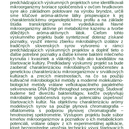
predchádzajúcich výskumných projektoch sme identifikovali
mikroorganizmy tvoriace spoločenstvá v ovčom hrudkovom
syre ako základnom polotovare na výrobu bryndze, určili
sme kľúčové aróma-aktívne látky prispievajúce k jej
charakteristickému organoleptickému profilu a na základe
štúdia transkriptómu sme vydedukovali hlavné
mikroorganizmy aktívne pri metabolizme kazeínu a tvorbe
dôležitých aróma-aktívnych látok. Cieľom tohto
výskumného projektu bude syntetizovať doteraz získané
poznatky, využiť internú zbierku mikrobiálnych izolátov z
tradičných slovenských syrov vytvorenú v rámci
predchádzajúcich výskumných projektov a doplniť tieto o
ďalšie potrebné poznatky a ďalšie kmene baktérií mliečneho
kysnutia i kvasiniek a vláknitých húb ako kandidátov na
štartovacie kultúry. Predkladaný výskumný projekt sa bude
zaoberať charakterizáciou mikrobiálnych spoločenstiev a
genetickou charakterizáciu mikroorganizmov v srvátkových
kultúrach a zrecích miestnostiach, na čo sa použijú
kultivačné mikrobiologické metódy a moderné molekulárno-
biologické metódy vrátane veľkokapacitného paralelného
sekvenovania DNA (High-throughout sequencing). Študovať
budeme tiež diverzitu bakteriofágov, keďže ovplyvňujú
mikrobiálne spoločenstvá syrov a potenciálnu úspešnosť
štartovacích kultúr. Na objektívnu charakterizáciu arómy
modelových syrov sa použije plynová chromatografia –
olfaktometria s podporou plynovej chromatografie –
hmotnostnej spektrometrie. Výstupom projektu bude súbor
kmeňov mikroorganizmov a poznatkov o ich metabolickom
potenciáli, vrátane údajov z ich experimentálnej aplikácie,
ktoré bezprostredne umožnia technický vývoj štartovacích