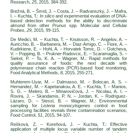
Research,
25
, 2015, 384-392.
Brežná, B. – Šmíd, J. – Costa, J. – Radvanszky, J. – Mafra,
I. – Kuchta, T.:
In silico
and experimental evaluation of DNA-
based detection methods for the ability to discriminate
almond from other
Prunus
spp. Molecular and Cellular
Probes,
29
, 2015, 99-115.
De Medici, M. – Kuchta, T. – Knutsson, R. – Angelov, A. –
Auricchio, B. – Barbanera, M. – Diaz-Amigo, C. – Fiore, A. –
Kudirkiene, E. – Hohl, A. – Horvatek Tomic, D. – Gotcheva,
V. – Popping, B. – Prukner-Radovcic, E. – Scaramaglia, S. –
Siekel, P. – To, K. A. – Wagner, M.: Rapid methods for
quality assurance of foods: the next decade with
polymerase chain reaction (PCR)-based food monitoring,
Food Analytical Methods,
8
, 2015, 255-271.
Muhterem-Uyar, M. – Dalmasso, M. – Bolocan, A. S. –
Hernandez, M. – Kapetanakou, A. E. – Kuchta, T. – Manios,
S. G. – Melero, B. – Minarovičová, J. – Nicolau, A. I. –
Rovira, J. – Skandamis, P. N. – Jordan, K. – Rodríguez-
Lázaro, D. – Stessl, B. – Wagner, M.: Environmental
sampling for
Listeria monocytogenes
control in food
processing facilities reveals three contamination scenarios,
Food Control,
51
, 2015, 94-107.
Rešková, Z. – Koreňová, J. – Kuchta, T.: Effective
application of multiple locus variable number of tandem