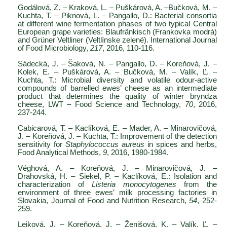
Godálová, Z. – Kraková, L. – Puškárová, A. –Bučková, M. –
Kuchta, T. – Piknová, L. – Pangallo, D.: Bacterial consortia
at different wine fermentation phases of two typical Central
European grape varieties: Blaufränkisch (Frankovka modrá)
and Grüner Veltliner (Veltlínske zelené). International Journal
of Food Microbiology,
217
, 2016, 110-116.
Sádecká, J. – Šaková, N. – Pangallo, D. – Koreňová, J. –
Kolek, E. – Puškárová, A. – Bučková, M. – Valík, Ľ. –
Kuchta, T.: Microbial diversity and volatile odour-active
compounds of barrelled ewes’ cheese as an intermediate
product that determines the quality of winter bryndza
cheese, LWT – Food Science and Technology,
70
, 2016,
237-244.
Cabicarová, T. – Kaclíková, E. – Mader, A. – Minarovičová,
J. – Koreňová, J. – Kuchta, T.: Improvement of the detection
sensitivity for
Staphylococcus aureus
in spices and herbs,
Food Analytical Methods,
9
, 2016, 1980-1984.
Véghová, A. – Koreňová, J. – Minarovičová, J. –
Drahovská, H. – Siekel, P. – Kaclíková, E.: Isolation and
characterization of
Listeria monocytogenes
from the
environment of three ewes’ milk processing factories in
Slovakia, Journal of Food and Nutrition Research,
54
, 252-
259.
Lejková, J. – Koreňová, J. – Ženišová, K. – Valík, Ľ. –