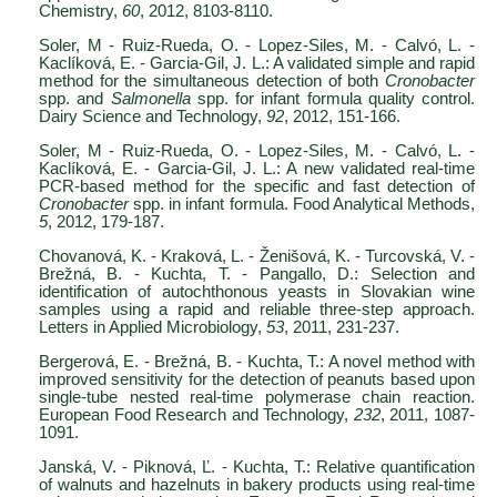
Chemistry,
60
, 2012, 8103-8110.
Soler, M - Ruiz-Rueda, O. - Lopez-Siles, M. - Calvó, L. -
Kaclíková, E. - Garcia-Gil, J. L.: A validated simple and rapid
method for the simultaneous detection of both
Cronobacter
spp. and
Salmonella
spp. for infant formula quality control.
Dairy Science and Technology,
92
, 2012, 151-166.
Soler, M - Ruiz-Rueda, O. - Lopez-Siles, M. - Calvó, L. -
Kaclíková, E. - Garcia-Gil, J. L.: A new validated real-time
PCR-based method for the specific and fast detection of
Cronobacter
spp. in infant formula. Food Analytical Methods,
5
, 2012, 179-187.
Chovanová, K. - Kraková, L. - Ženišová, K. - Turcovská, V. -
Brežná, B. - Kuchta, T. - Pangallo, D.: Selection and
identification of autochthonous yeasts in Slovakian wine
samples using a rapid and reliable three-step approach.
Letters in Applied Microbiology,
53
, 2011, 231-237.
Bergerová, E. - Brežná, B. - Kuchta, T.: A novel method with
improved sensitivity for the detection of peanuts based upon
single-tube nested real-time polymerase chain reaction.
European Food Research and Technology,
232
, 2011, 1087-
1091.
Janská, V. - Piknová, Ľ. - Kuchta, T.: Relative quantification
of walnuts and hazelnuts in bakery products using real-time