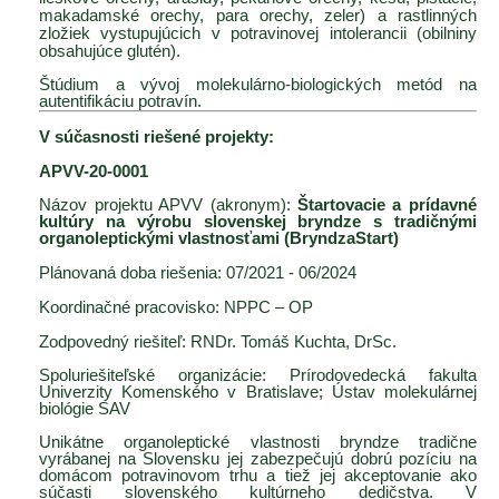
makadamské orechy, para orechy, zeler) a rastlinných
zložiek vystupujúcich v potravinovej intolerancii (obilniny
obsahujúce glutén).
Štúdium a vývoj molekulárno-biologických metód na
autentifikáciu potravín.
V súčasnosti riešené projekty:
APVV-20-0001
Názov projektu APVV (akronym):
Štartovacie a prídavné
kultúry na výrobu slovenskej bryndze s tradičnými
organoleptickými vlastnosťami (BryndzaStart)
Plánovaná doba riešenia: 07/2021 - 06/2024
Koordinačné pracovisko: NPPC – OP
Zodpovedný riešiteľ: RNDr. Tomáš Kuchta, DrSc.
Spoluriešiteľské organizácie: Prírodovedecká fakulta
Univerzity Komenského v Bratislave
;
Ústav molekulárnej
biológie SAV
Unikátne organoleptické vlastnosti bryndze tradične
vyrábanej na Slovensku jej zabezpečujú dobrú pozíciu na
domácom potravinovom trhu a tiež jej akceptovanie ako
súčasti slovenského kultúrneho dedičstva. V