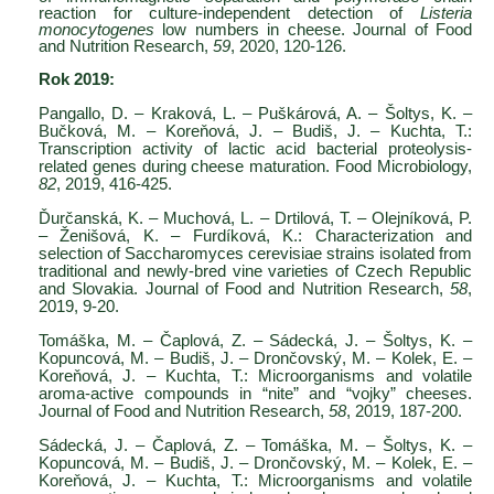
reaction for culture-independent detection of
Listeria
monocytogenes
low numbers in cheese. Journal of Food
and Nutrition Research,
59
, 2020, 120-126.
Rok 2019:
Pangallo, D. – Kraková, L. – Puškárová, A. – Šoltys, K. –
Bučková, M. – Koreňová, J. – Budiš, J. – Kuchta, T.:
Transcription activity of lactic acid bacterial proteolysis-
related genes during cheese maturation. Food Microbiology,
82
, 2019, 416-425.
Ďurčanská, K. – Muchová, L. – Drtilová, T. – Olejníková, P.
– Ženišová, K. – Furdíková, K.: Characterization and
selection of Saccharomyces cerevisiae strains isolated from
traditional and newly-bred vine varieties of Czech Republic
and Slovakia. Journal of Food and Nutrition Research,
58
,
2019, 9-20.
Tomáška, M. – Čaplová, Z. – Sádecká, J. – Šoltys, K. –
Kopuncová, M. – Budiš, J. – Drončovský, M. – Kolek, E. –
Koreňová, J. – Kuchta, T.: Microorganisms and volatile
aroma-active compounds in “nite” and “vojky” cheeses.
Journal of Food and Nutrition Research,
58
, 2019, 187-200.
Sádecká, J. – Čaplová, Z. – Tomáška, M. – Šoltys, K. –
Kopuncová, M. – Budiš, J. – Drončovský, M. – Kolek, E. –
Koreňová, J. – Kuchta, T.: Microorganisms and volatile