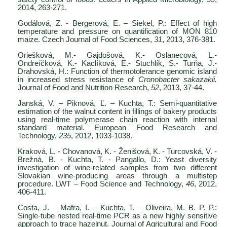
2014, 263-271.
Godálová, Z. - Bergerová, E. – Siekel, P.: Effect of high
temperature and pressure on quantification of MON 810
maize. Czech Journal of Food Sciences,
31
, 2013, 376-381.
Oriešková, M.- Gajdošová, K.- Oslanecová, L.-
Ondreíčková, K.- Kaclíková, E.- Stuchlík, S.- Turňa, J.-
Drahovská, H.: Function of thermotolerance genomic island
in increased stress resistance of
Cronobacter sakazakii.
Journal of Food and Nutrition Research,
52
, 2013, 37-44.
Janská, V. – Piknová, Ľ. – Kuchta, T.: Semi-quantitative
estimation of the walnut content in fillings of bakery products
using real-time polymerase chain reaction with internal
standard material. European Food Research and
Technology,
235
, 2012, 1033-1038.
Kraková, L. - Chovanová, K. - Ženišová, K. - Turcovská, V. -
Brežná, B. - Kuchta, T. - Pangallo, D.: Yeast diversity
investigation of wine-related samples from two different
Slovakian wine-producing areas through a multistep
procedure. LWT – Food Science and Technology,
46
, 2012,
406-411.
Costa, J. – Mafra, I. – Kuchta, T. – Oliveira, M. B. P. P.:
Single-tube nested real-time PCR as a new highly sensitive
approach to trace hazelnut. Journal of Agricultural and Food