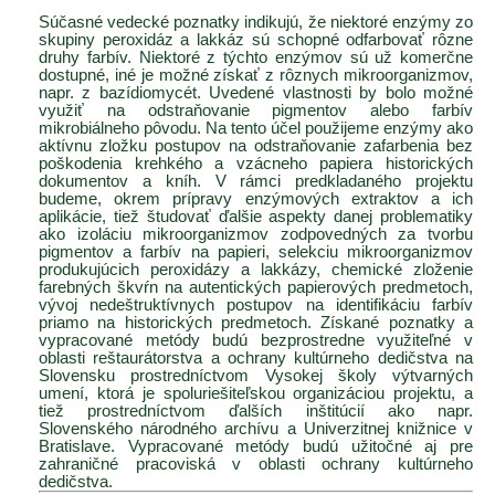
Súčasné vedecké poznatky indikujú, že niektoré enzýmy zo
skupiny peroxidáz a lakkáz sú schopné odfarbovať rôzne
druhy farbív. Niektoré z týchto enzýmov sú už komerčne
dostupné, iné je možné získať z rôznych mikroorganizmov,
napr. z bazídiomycét. Uvedené vlastnosti by bolo možné
využiť na odstraňovanie pigmentov alebo farbív
mikrobiálneho pôvodu. Na tento účel použijeme enzýmy ako
aktívnu zložku postupov na odstraňovanie zafarbenia bez
poškodenia krehkého a vzácneho papiera historických
dokumentov a kníh. V rámci predkladaného projektu
budeme, okrem prípravy enzýmových extraktov a ich
aplikácie, tiež študovať ďalšie aspekty danej problematiky
ako izoláciu mikroorganizmov zodpovedných za tvorbu
pigmentov a farbív na papieri, selekciu mikroorganizmov
produkujúcich peroxidázy a lakkázy, chemické zloženie
farebných škvŕn na autentických papierových predmetoch,
vývoj nedeštruktívnych postupov na identifikáciu farbív
priamo na historických predmetoch. Získané poznatky a
vypracované metódy budú bezprostredne využiteľné v
oblasti reštaurátorstva a ochrany kultúrneho dedičstva na
Slovensku prostredníctvom Vysokej školy výtvarných
umení, ktorá je spoluriešiteľskou organizáciou projektu, a
tiež prostredníctvom ďalších inštitúcií ako napr.
Slovenského národného archívu a Univerzitnej knižnice v
Bratislave. Vypracované metódy budú užitočné aj pre
zahraničné pracoviská v oblasti ochrany kultúrneho
dedičstva.