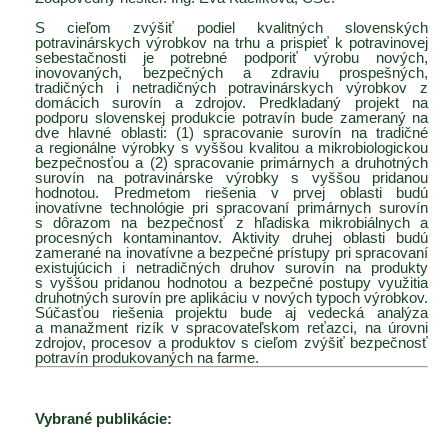
S cieľom zvýšiť podiel kvalitných slovenských
potravinárskych výrobkov na trhu a prispieť k potravinovej
sebestačnosti je potrebné podporiť výrobu nových,
inovovaných, bezpečných a
zdraviu prospešných,
tradičných i netradičných potravinárskych výrobkov z
domácich surovín a
zdrojov.
Predkladaný projekt na
podporu slovenskej produkcie potravín bude zameraný na
dve hlavné oblasti: (1) spracovanie surovín na tradičné
a regionálne výrobky s vyššou kvalitou a
mikrobiologickou
bezpečnosťou a (2) spracovanie primárnych a druhotných
surovín na
potravinárske výrobky s vyššou pridanou
hodnotou. Predmetom riešenia v prvej oblasti budú
inovatívne technológie pri spracovaní primárnych surovín
s dôrazom na bezpečnosť z hľadiska mikrobiálnych a
procesných kontaminantov. Aktivity druhej oblasti budú
zamerané na inovatívne a
bezpečné prístupy pri spracovaní
existujúcich i netradičných druhov surovín na produkty
s vyššou pridanou hodnotou a bezpečné postupy využitia
druhotných surovín
pre aplikáciu v nových typoch výrobkov.
Súčasťou riešenia projektu bude aj vedecká analýza
a manažment rizík v spracovateľskom reťazci, na úrovni
zdrojov, procesov a produktov s cieľom zvýšiť bezpečnosť
potravín produkovaných na farme.
Vybrané publikácie: