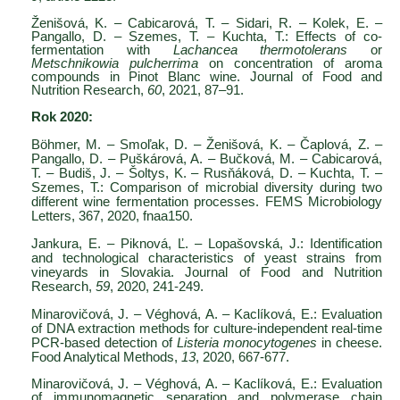
Ženišová, K. – Cabicarová, T. – Sidari, R. – Kolek, E. –
Pangallo, D. – Szemes, T. – Kuchta, T.: Effects of co-
fermentation with
Lachancea thermotolerans
or
Metschnikowia pulcherrima
on concentration of aroma
compounds in Pinot Blanc wine. Journal of Food and
Nutrition Research,
60
, 2021, 87–91.
Rok 2020:
Böhmer, M. – Smoľak, D. – Ženišová, K. – Čaplová, Z. –
Pangallo, D. – Puškárová, A. – Bučková, M. – Cabicarová,
T. – Budiš, J. – Šoltys, K. – Rusňáková, D. – Kuchta, T. –
Szemes, T.: Comparison of microbial diversity during two
different wine fermentation processes. FEMS Microbiology
Letters, 367, 2020, fnaa150.
Jankura, E. – Piknová, Ľ. – Lopašovská, J.: Identification
and technological characteristics of yeast strains from
vineyards in Slovakia. Journal of Food and Nutrition
Research,
59
, 2020, 241-249.
Minarovičová, J. – Véghová, A. – Kaclíková, E.: Evaluation
of DNA extraction methods for culture-independent real-time
PCR-based detection of
Listeria monocytogenes
in cheese.
Food Analytical Methods,
13
, 2020, 667-677.
Minarovičová, J. – Véghová, A. – Kaclíková, E.: Evaluation
of immunomagnetic separation and polymerase chain