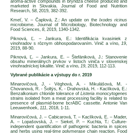
aroma-active compounds in bryndza cheese produced and
marketed in Slovakia. Journal of Food and Nutrition
Research,
58
, 2019, 382-392.
Kmeť, V. – Čaplová, Z.: An update on the
Ixodes ricinus
microbiome. Journal of Microbiology, Biotechnology and
Food Sciences,
8
, 2019, 1340-1342.
Piknová, Ľ. – Jankura, E.: Identifikácia kvasiniek z
vinohradov s rôznym obhospodarovaním. Vinič a víno,
19
,
2019, 88-90.
Piknová, Ľ. – Jankura, E. – Štefániková, J.: Stanovenie
obsahu minerálnych prvkov v listoch viniča v slovenskej
vinohradníckej lokalite. Vinič a víno,
19
, 2019, 112-113.
Vybrané publikácie a výstupy do r. 2019
Minarovičová, J. - Véghová, A. - Mikulášová, M. -
Chovanová, R. - Šoltýs, K. - Drahovská, H. - Kaclíková, E.:
Benzalkonium chloride tolerance of
Listeria monocytogenes
strains isolated from a meat processing facility is related to
presence of plasmid-borne bcrABC cassette. Antonie Van
Leeuwenhoek,
111
, 2018, 1-11.
Minarovičová, J. – Cabicarová, T. – Kaclíková, E. – Mader,
A. – Lopašovská, J. – Siekel, P. – Kuchta, T.: Culture-
independent quantification of pathogenic bacteria in spices
and herbs using real-time polymerase chain reaction. Food