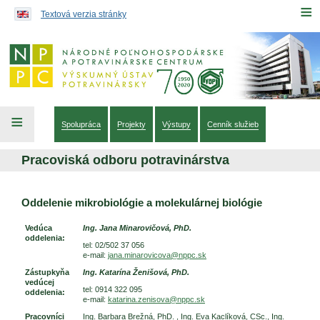
Preskočiť na obsah...
≡
Textová verzia stránky
≡
Spolupráca
Projekty
Výstupy
Cenník služieb
Pracoviská odboru potravinárstva
Oddelenie mikrobiológie a molekulárnej biológie
Pracoviská odboru potravinárstva
Vedúca
Ing. Jana Minarovičová, PhD.
oddelenia:
tel: 02/502 37 056
e-mail:
jana.minarovicova@nppc.sk
Zástupkyňa
Ing. Katarína Ženišová, PhD.
vedúcej
tel: 0914 322 095
oddelenia:
e-mail:
katarina.zenisova@nppc.sk
Pracovníci
Ing. Barbara Brežná, PhD. , Ing. Eva Kaclíková, CSc., Ing.