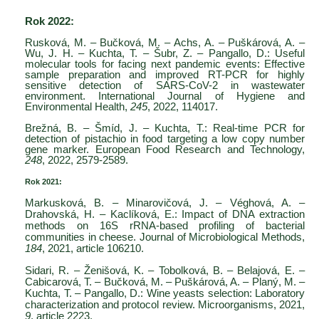
Rok 2022:
Rusková, M. – Bučková, M. – Achs, A. – Puškárová, A. –
Wu, J. H. – Kuchta, T. – Šubr, Z. – Pangallo, D.: Useful
molecular tools for facing next pandemic events: Effective
sample preparation and improved RT-PCR for highly
sensitive detection of SARS-CoV-2 in wastewater
environment. International Journal of Hygiene and
Environmental Health,
245
, 2022, 114017.
Bre
žná, B. – Šmíd, J. – Kuchta, T.: Real-time PCR for
detection of pistachio in food targeting a low copy number
gene marker. European Food Research and Technology,
248
, 2022, 2579-2589.
Rok 2021:
Markusková, B. – Minarovičová, J. – Véghová, A. –
Drahovská, H. – Kaclíková, E.:
Impact of DNA extraction
methods on 16S rRNA-based profiling of bacterial
communities in cheese. Journal of Microbiological Methods,
184
, 2021, article 106210.
Sidari, R. – Ženišová, K. – Tobolková, B. – Belajová, E. –
Cabicarová, T. – Bučková, M. – Puškárová, A. – Planý, M. –
Kuchta, T. – Pangallo, D.: Wine yeasts selection: Laboratory
characterization and protocol review. Microorganisms, 2021,
9
, article 2223.