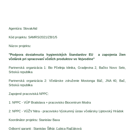
Agentúra: SlovakAid
Kód projektu: SAMRS/2021/ZB/1/5
Názov projektu:
"Podpora dosiahnutia hygienických štandardov EU a zapojenia žien
včelárok pri spracovaní včelích produktov vo Vojvodine"
Partnerská organizácia 1: Bio Pčelinja klinika, Gradjevina 2, Bačko Novo Selo,
Srbská republika
Partnerská organizácia 2: Včelárske združenie Mostonga Báč, JNA 40, Bač,
Srbská republika
Zapojené pracoviská NPPC:
1: NPPC - VÚP Bratislava + pracovisko Biocentrum Modra
2: NPPC - VÚŽV Nitra - pracovisko Výskumný ústav včelársky Liptovský Hrádok
Koordinátor projektu: Stanislav Baxa
Odborní garanti : Stanislav Šilhár, Ľubica Rajčáková