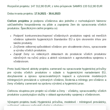
Rozpočet projektu: 147 312,80 EUR; z toho príspevok SAMRS 133 512,80 EUR
Doba trvania projektu:
17.9.2021 - 30.6.2023
Cieľom projektu
je podpora včelárstva ako jedného z rozhodujúcich faktorov
udržateľného hospodárenia na pôde a zapojenia žien do spracovania včelích
produktov. Špecifickými cieľmi projektu sú:
Podporiť konkurencieschopnosť včelárskych produktov najmä od menších
včelárov splnením hygienických štandardov EÚ a tým otvorením trhov pre
takéto produkty.
Zvýšenie odbornej spôsobilosti včelárov pre skvalitnenie chovu, spracovanie
a výrobu včelích produktov.
Zapojiť ženy vo vidieckych oblastiach do produkcie včelích produktov
náročných na ručnú prácu a aktivít súvisiacich s agroturistikou spojenou s
včelárstvom.
Preto budú hlavné aktivity projektu zamerané na spracovanie hygienickej príručky
pre výrobu včelích produktov v súlade s hygienickými nariadeniami EÚ,
dovybavenie a úpravu spracovateľských kapacít a vytvorenie modelových
tréningových prevádzok u vybraných včelárov, školenia a tréningy pre včelárov a
ženy včelárky zamerané na správnu výrobnú a hygienickú prax.
Cieľovou skupinou pre projekt sú včelári a ženy - včelárky, spracovateľky včelích
produktov a poskytujúce služby v oblasti agroturistiky spojenej s včelárstvom.
Výstupmi projektu budú Hygienická príručka, modelové - tréningové prevádzky,
vyškolení, odborne spôsobilí včelári a včelárky.