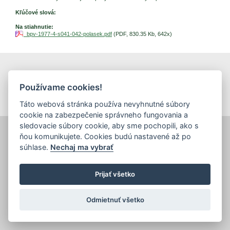
Kľúčové slová:
Na stiahnutie:
bpv-1977-4-s041-042-polasek.pdf
(PDF, 830.35 Kb, 642x)
tlačiť
|
mapa stránok
|
Vyhlásenie o prístupnosti
Copyright © 2026 Správca obsahu - Výskumný ústav potravinársky,
Používame cookies!
Priemyselná 4, 821 08 Bratislava
Dizajn a prevádzka -
Inštitút znalostného pôdohospodárstva a inovácií
.
Táto webová stránka používa nevyhnutné súbory
cookie na zabezpečenie správneho fungovania a
sledovacie súbory cookie, aby sme pochopili, ako s
ňou komunikujete. Cookies budú nastavené až po
súhlase.
Nechaj ma vybrať
Prijať všetko
Odmietnuť všetko