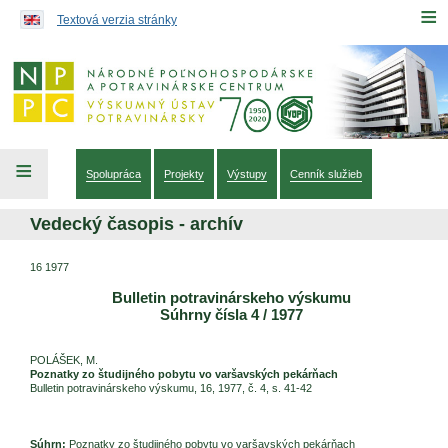
Preskočiť na obsah...
≡
Textová verzia stránky
≡
Spolupráca
Projekty
Výstupy
Cenník služieb
Vedecký časopis - archív
16 1977
Bulletin potravinárskeho výskumu
Súhrny čísla 4 / 1977
POLÁŠEK, M.
Poznatky zo študijného pobytu vo varšavských pekárňach
Bulletin potravinárskeho výskumu, 16, 1977, č. 4, s. 41-42
Súhrn:
Poznatky zo študijného pobytu vo varšavských pekárňach