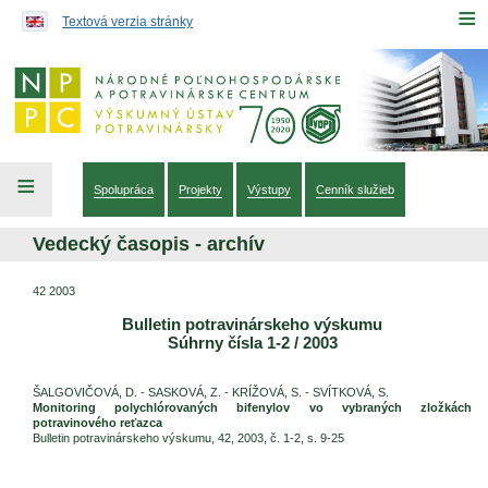
Preskočiť na obsah...
≡
Textová verzia stránky
≡
Spolupráca
Projekty
Výstupy
Cenník služieb
Vedecký časopis - archív
42 2003
Bulletin potravinárskeho výskumu
Súhrny čísla 1-2 / 2003
ŠALGOVIČOVÁ, D. - SASKOVÁ, Z. - KRÍŽOVÁ, S. - SVÍTKOVÁ, S.
Monitoring polychlórovaných bifenylov vo vybraných zložkách
potravinového reťazca
Bulletin potravinárskeho výskumu, 42, 2003, č. 1-2, s. 9-25