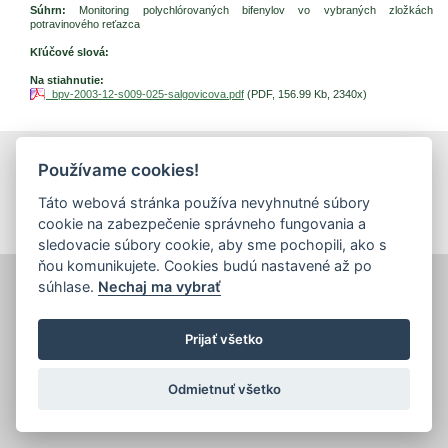
Súhrn:
Monitoring polychlórovaných bifenylov vo vybraných zložkách
potravinového reťazca
Kľúčové slová:
Na stiahnutie:
bpv-2003-12-s009-025-salgovicova.pdf
(PDF, 156.99 Kb, 2340x)
Používame cookies!
tlačiť
|
mapa stránok
|
Vyhlásenie o prístupnosti
Copyright © 2026 Správca obsahu - Výskumný ústav potravinársky,
Táto webová stránka používa nevyhnutné súbory
Priemyselná 4, 821 08 Bratislava
Dizajn a prevádzka -
Inštitút znalostného pôdohospodárstva a inovácií
.
cookie na zabezpečenie správneho fungovania a
sledovacie súbory cookie, aby sme pochopili, ako s
ňou komunikujete. Cookies budú nastavené až po
súhlase.
Nechaj ma vybrať
Prijať všetko
Odmietnuť všetko