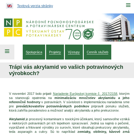
Preskočiť na obsah...
≡
Textová verzia stránky
≡
Spolupráca
Projekty
Výstupy
Cenník služieb
Trápi vás akrylamid vo vašich potravinových
výrobkoch?
V novembri 2017 bolo prijaté
Nariadenie Európskej komisie č. 2017/2158
, ktorým
sa stanovujú opatrenia na
minimalizáciu množstiev akrylamidu a jeho
referenčné hodnoty
v potravinách. V súvislosti s implementáciou nariadenia sme
pre
prevádzkovateľov potravinárskych podnikov
pripravili ponuku služieb,
ktorá zahŕňa poradenstvo a možnosť analýz akrylamidu a jeho prekurzorov.
Akrylamid
je procesný kontaminant s toxickými účinkami, ktorý samovoľne vzniká
v niektorých potravinách pri ich tepelnom spracovaní. Jedná sa najmä o pečené,
vyprážané a fritované výrobky zo surovín, ktoré obsahujú prekurzory akrylamidu,
teda asparagín a cukry. Sú to napríklad
zemiaky, obilniny, kávové zrná