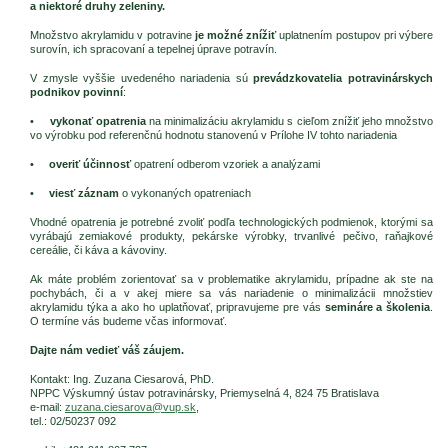
a niektoré druhy zeleniny.
Množstvo akrylamidu v potravine
je možné znížiť
uplatnením postupov pri výbere
surovín, ich spracovaní a tepelnej úprave potravín.
V zmysle vyššie uvedeného nariadenia sú
prevádzkovatelia potravinárskych
podnikov povinní
:
•
vykonať opatrenia
na minimalizáciu akrylamidu s cieľom znížiť jeho množstvo
vo výrobku pod referenčnú hodnotu stanovenú v Prílohe IV tohto nariadenia
•
overiť účinnosť
opatrení odberom vzoriek a analýzami
•
viesť záznam
o vykonaných opatreniach
Vhodné opatrenia je potrebné zvoliť podľa technologických podmienok, ktorými sa
vyrábajú zemiakové produkty, pekárske výrobky, trvanlivé pečivo, raňajkové
cereálie, či káva a kávoviny.
Ak máte problém zorientovať sa v problematike akrylamidu, prípadne ak ste na
pochybách, či a v akej miere sa vás nariadenie o minimalizácii množstiev
akrylamidu týka a ako ho uplatňovať, pripravujeme pre vás
semináre a školenia
.
O termíne vás budeme včas informovať.
Dajte nám vedieť váš záujem.
Kontakt: Ing. Zuzana Ciesarová, PhD.
NPPC Výskumný ústav potravinársky, Priemyselná 4, 824 75 Bratislava
e-mail:
zuzana.ciesarova@vup.sk
,
tel.: 02/50237 092