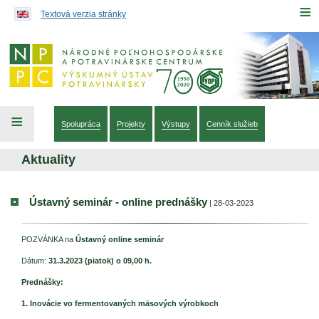
Preskočiť na obsah...
≡
Textová verzia stránky
≡
Spolupráca
Projekty
Výstupy
Cenník služieb
Aktuality
Ústavný seminár - online prednášky
| 28-03-2023
POZVÁNKA na
Ústavný online seminár
Dátum:
31.3.2023 (piatok) o 09,00 h.
Prednášky:
1.
Inovácie vo fermentovaných mäsových výrobkoch