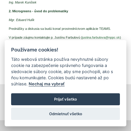
Ing. Marek Kunštek
2.
Microgreens - úvod do problematiky
Mgr. Eduard Hulík
Prednášky a diskusia sa budú konať prostredníctvom aplikácie TEAMS.
V prípade záujmu kontaktujte p. Justínu Farbulovú (
justina.farbulova@nppc.sk
)
Používame cookies!
Prílohy (dokumenty na stiahnutie)
Táto webová stránka používa nevyhnutné súbory
Ústavný seminár_pozvánka (pdf, 189.16 Kb, 115x)
cookie na zabezpečenie správneho fungovania a
Plán ÚS 2023 (pdf, 598.39 Kb, 77x)
sledovacie súbory cookie, aby sme pochopili, ako s
ňou komunikujete. Cookies budú nastavené až po
súhlase.
Nechaj ma vybrať
tlačiť
|
mapa stránok
|
Vyhlásenie o prístupnosti
Prijať všetko
Copyright © 2026 Správca obsahu - Výskumný ústav potravinársky,
Priemyselná 4, 821 08 Bratislava
Dizajn a prevádzka -
Inštitút znalostného pôdohospodárstva a inovácií
.
Odmietnuť všetko