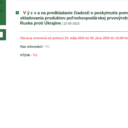
V ý z v a na predkladanie žiadostí o poskytnutie po
skladovania produktov poľnohospodárskej prvovýroby
Ruska proti Ukrajine
| 22-05-2023
Výzva je otvorená od polnoci 23. mája 2023 do 02. júna 2023 do 12:00 h
Viac informácií -
TU
VÝZVA -
TU