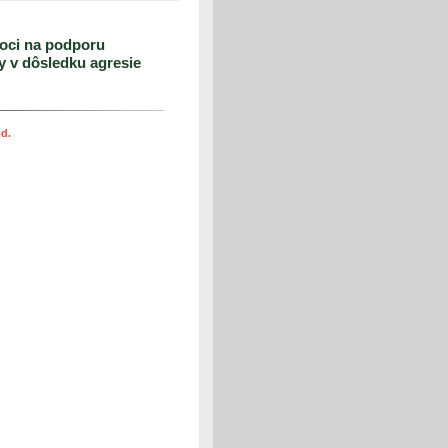
moci na podporu
 v dôsledku agresie
od.