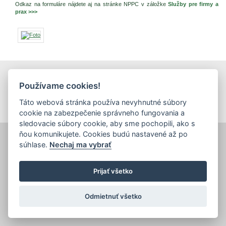
Odkaz na formuláre nájdete aj na stránke NPPC v záložke
Služby pre firmy a
prax >>>
tlačiť
|
mapa stránok
|
Vyhlásenie o prístupnosti
Používame cookies!
Copyright © 2026 Správca obsahu - Výskumný ústav potravinársky,
Priemyselná 4, 821 08 Bratislava
Táto webová stránka používa nevyhnutné súbory
Dizajn a prevádzka -
Inštitút znalostného pôdohospodárstva a inovácií
.
cookie na zabezpečenie správneho fungovania a
sledovacie súbory cookie, aby sme pochopili, ako s
ňou komunikujete. Cookies budú nastavené až po
súhlase.
Nechaj ma vybrať
Prijať všetko
Odmietnuť všetko