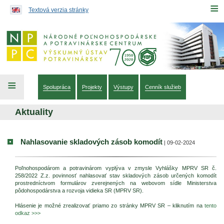
Preskočiť na obsah...
≡
Textová verzia stránky
≡
Spolupráca
Projekty
Výstupy
Cenník služieb
Aktuality
Nahlasovanie skladových zásob komodít
| 09-02-2024
Poľnohospodárom a potravinárom vyplýva v zmysle Vyhlášky MPRV SR č.
258/2022 Z.z. povinnosť nahlasovať stav skladových zásob určených komodít
prostredníctvom formulárov zverejnených na webovom sídle Ministerstva
pôdohospodárstva a rozvoja vidieka SR (MPRV SR).
Hlásenie je možné zrealizovať priamo zo stránky MPRV SR – kliknutím na
tento
odkaz >>>