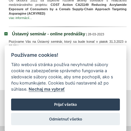
Od októbra 2022 sa úspešne rozbehli aktivity súvisiace s realizáciou
medzinárodného projektu:
COST Action CA21149 Reducing Acrylamide
Exposure of Consumers by a Cereals Supply-Chain Approach Targeting
Asparagine (ACRYRED)
viac informácií...
Ústavný seminár - online prednášky
| 28-03-2023
Pozývame Vás na Ústavný seminár, ktorý sa bude konať v piatok 31.3.2023 o
09,00 h.
viac informácií...
Používame cookies!
Táto webová stránka používa nevyhnutné súbory
cookie na zabezpečenie správneho fungovania a
sledovacie súbory cookie, aby sme pochopili, ako s
«
‹
3
4
5
6
7
8
9
10
11
12
›
»
ňou komunikujete. Cookies budú nastavené až po
súhlase.
Nechaj ma vybrať
tlačiť
|
mapa stránok
|
Vyhlásenie o prístupnosti
Prijať všetko
Copyright © 2026 Správca obsahu - Výskumný ústav potravinársky,
Priemyselná 4, 821 08 Bratislava
Dizajn a prevádzka -
Inštitút znalostného pôdohospodárstva a inovácií
.
Odmietnuť všetko