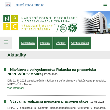
Preskočiť na obsah...
≡
Textová verzia stránky
≡
Spolupráca
Projekty
Výstupy
Cenník služieb
Aktuality
Návšteva z veľvyslanectva Rakúska na pracovisku
NPPC-VÚP v Modre
| 17-05-2023
Dňa 11. 5. 2023 sa uskutočnila návšteva z veľvyslanectva Rakúska na pracovisku
NPPC-VÚP v Modre.
viac informácií...
Výzva na realizáciu mesačnej pracovnej stáže
| 17-05-2023
NPPC v spolupráci s Centrom poľnohospodárskeho výskumu v Maďarsku