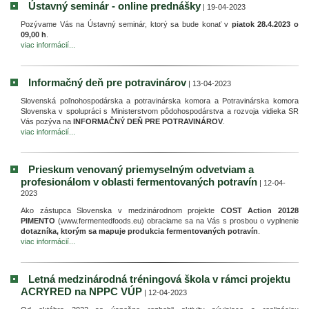
Ústavný seminár - online prednášky
| 19-04-2023
Pozývame Vás na Ústavný seminár, ktorý sa bude konať v
piatok 28.4.2023 o
09,00 h
.
viac informácií...
Informačný deň pre potravinárov
| 13-04-2023
Slovenská poľnohospodárska a potravinárska komora a Potravinárska komora
Slovenska v spolupráci s Ministerstvom pôdohospodárstva a rozvoja vidieka SR
Vás pozýva na
INFORMAČNÝ DEŇ PRE POTRAVINÁROV
.
viac informácií...
Prieskum venovaný priemyselným odvetviam a
profesionálom v oblasti fermentovaných potravín
| 12-04-
2023
Ako zástupca Slovenska v medzinárodnom projekte
COST Action 20128
PIMENTO
(www.fermentedfoods.eu) obraciame sa na Vás s prosbou o vyplnenie
dotazníka, ktorým sa mapuje produkcia fermentovaných potravín
.
viac informácií...
Letná medzinárodná tréningová škola v rámci projektu
ACRYRED na NPPC VÚP
| 12-04-2023