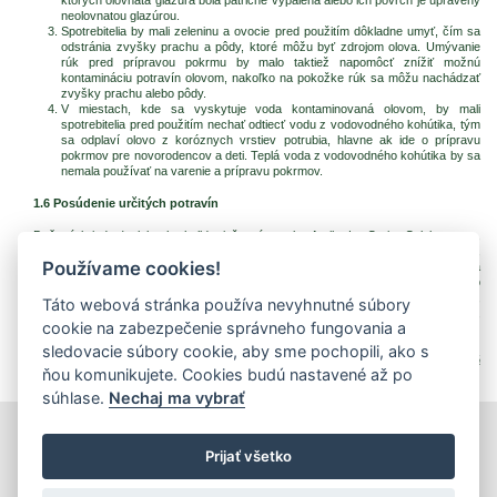
neolovnatou glazúrou.
Spotrebitelia by mali zeleninu a ovocie pred použitím dôkladne umyť, čím sa
odstránia zvyšky prachu a pôdy, ktoré môžu byť zdrojom olova. Umývanie
rúk pred prípravou pokrmu by malo taktiež napomôcť znížiť možnú
kontamináciu potravín olovom, nakoľko na pokožke rúk sa môžu nachádzať
zvyšky prachu alebo pôdy.
V miestach, kde sa vyskytuje voda kontaminovaná olovom, by mali
spotrebitelia pred použitím nechať odtiecť vodu z vodovodného kohútika, tým
sa odplaví olovo z koróznych vrstiev potrubia, hlavne ak ide o prípravu
pokrmov pre novorodencov a deti. Teplá voda z vodovodného kohútika by sa
nemala používať na varenie a prípravu pokrmov.
1.6 Posúdenie určitých potravín
Dyňovú kriedu (calabash chalk), tiež známu ako Argila, La Croia, Calabarstone,
Emumba, Mabele, Nzu a Ulo konzumujú niektoré ženy ako tradičnú potravinu,
Používame cookies!
ktorá pomáha zmierniť raňajšiu nevoľnosť počas tehotenstva. Množstvo olova
v tejto potravine je často vysoké (vyššie ako 10 mg/kg) a konzumácia tohto
výrobku môže mať negatívny vplyv na zdravie vyvíjajúceho sa plodu. V prípade,
Táto webová stránka používa nevyhnutné súbory
že nie je možná produkcia takéhoto výrobku bez vysokého množstva olova,
cookie na zabezpečenie správneho fungovania a
výrobok by sa nemal už konzumovať.
sledovacie súbory cookie, aby sme pochopili, ako s
Preklad: RNDr. Martina Valachová
ňou komunikujete. Cookies budú nastavené až po
súhlase.
Nechaj ma vybrať
tlačiť
|
mapa stránok
|
Vyhlásenie o prístupnosti
Prijať všetko
Copyright © 2026 Správca obsahu - Výskumný ústav potravinársky,
Priemyselná 4, 821 08 Bratislava
Dizajn a prevádzka -
Inštitút znalostného pôdohospodárstva a inovácií
.