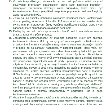
V poľnohospodárskych oblastiach by sa mali poľnohospodári vyhýbať
používaniu prípravkov obsahujúcich olovo (ako napríklad pesticídy
obsahujúce arzeničnan olovnatý) alebo prípravkov, ktoré môžu byť
kontaminované olovom (napríklad nesprávne pripravené meďnaté fungicídy
alebo fosfátové hnojivá).
Zistilo sa, že sušičky poháňané olovnatým benzínom môžu kontaminovať
olovom plodiny, ktoré sa v nich sušia. Poľnohospodári a spracovatelia plodín
by sa mali pri spracovaní úrody vyhýbať používaniu sušičiek alebo iných
zariadení, ktoré sú poháňané olovnatým benzínom.
Plodiny by sa mali počas spracovania chrániť pred kontamináciou olovom
(napr. z atmosféry, pôdy, prachu).
Záhradkári a poľnohospodári by mali tiež podniknúť kroky pre zníženie
kontaminácie olovom. Mali by sa vyhýbať sadeniu plodín v blízkosti ciest
a budov, ktoré majú z vonkajšej strany náter s obsahom olovnatých farbív.
V prípade, že sa záhrady nachádzajú v blízkostí oblastí, ktoré môžu byť
potenciálnym zdrojom vysokého množstva olova, malo by byť v takejto pôde
ešte pred sadením stanovené množstvo olova. Správne záhradkárske
postupy pre pôdy s mierne zvýšeným množstvom olova zahŕňajú postupy
ako primiešanie organických látok do pôdy, úpravu pH za účelom zníženia
migrácie olova do rastlín, výber takých rastlín, ktoré sú menej náchylné na
kontamináciu olovom a používanie materiálov na izoláciu, prípadne vnútorné
obloženie za účelom zníženia kontaktu kontaminovanej pôdy s rastlinou.
Určité hodnoty množstva olova v pôde sa považujú za príliš vysoké pre
sadanie rastlín. V takýchto oblastiach by bolo vhodné vybudovať záhradnícke
záhony s pôdou bez obsahu olova. Záhradkári (kde je to možné) by mali
konzultovať takúto situáciu s miestnymi „poľnohospodárskymi službami“,
ktoré im poskytnú informácie ohľadom akceptovateľných hodnôt olova pre
sadenie rastlín a ochrany pôdy/záhrady v oblastiach, kde je pôda
kontaminovaná olovom.
Voda, ktorá sa používa na zavlažovanie poľnohospodárskej pôdy by mala byť
chránená pred kontamináciou olovom a jeho možnými zdrojmi. Hodnoty olova
v takejto vode by mali byť monitorované za účelom prevencie alebo zníženia