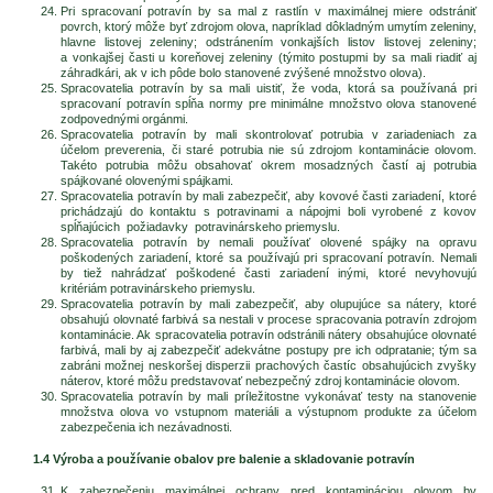
Pri spracovaní potravín by sa mal z rastlín v maximálnej miere odstrániť
povrch, ktorý môže byť zdrojom olova, napríklad dôkladným umytím zeleniny,
hlavne listovej zeleniny; odstránením vonkajších listov listovej zeleniny;
a vonkajšej časti u koreňovej zeleniny (týmito postupmi by sa mali riadiť aj
záhradkári, ak v ich pôde bolo stanovené zvýšené množstvo olova).
Spracovatelia potravín by sa mali uistiť, že voda, ktorá sa používaná pri
spracovaní potravín spĺňa normy pre minimálne množstvo olova stanovené
zodpovednými orgánmi.
Spracovatelia potravín by mali skontrolovať potrubia v zariadeniach za
účelom preverenia, či staré potrubia nie sú zdrojom kontaminácie olovom.
Takéto potrubia môžu obsahovať okrem mosadzných častí aj potrubia
spájkované olovenými spájkami.
Spracovatelia potravín by mali zabezpečiť, aby kovové časti zariadení, ktoré
prichádzajú do kontaktu s potravinami a nápojmi boli vyrobené z kovov
spĺňajúcich požiadavky potravinárskeho priemyslu.
Spracovatelia potravín by nemali používať olovené spájky na opravu
poškodených zariadení, ktoré sa používajú pri spracovaní potravín. Nemali
by tiež nahrádzať poškodené časti zariadení inými, ktoré nevyhovujú
kritériám potravinárskeho priemyslu.
Spracovatelia potravín by mali zabezpečiť, aby olupujúce sa nátery, ktoré
obsahujú olovnaté farbivá sa nestali v procese spracovania potravín zdrojom
kontaminácie. Ak spracovatelia potravín odstránili nátery obsahujúce olovnaté
farbivá, mali by aj zabezpečiť adekvátne postupy pre ich odpratanie; tým sa
zabráni možnej neskoršej disperzii prachových častíc obsahujúcich zvyšky
náterov, ktoré môžu predstavovať nebezpečný zdroj kontaminácie olovom.
Spracovatelia potravín by mali príležitostne vykonávať testy na stanovenie
množstva olova vo vstupnom materiáli a výstupnom produkte za účelom
zabezpečenia ich nezávadnosti.
1.4 Výroba a používanie obalov pre balenie a skladovanie potravín
K zabezpečeniu maximálnej ochrany pred kontamináciou olovom by