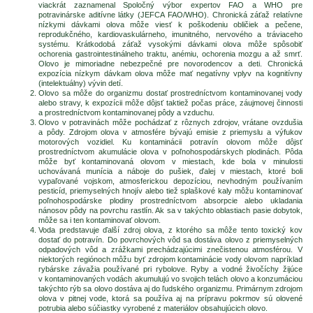
viackrát zaznamenal Spoločný výbor expertov FAO a WHO pre
potravinárske aditívne látky (JEFCA FAO/WHO). Chronická záťaž relatívne
nízkymi dávkami olova môže viesť k poškodeniu obličiek a pečene,
reprodukčného, kardiovaskulárneho, imunitného, nervového a tráviaceho
systému. Krátkodobá záťaž vysokými dávkami olova môže spôsobiť
ochorenia gastrointestinálneho traktu, anémiu, ochorenia mozgu a až smrť.
Olovo je mimoriadne nebezpečné pre novorodencov a deti. Chronická
expozícia nízkym dávkam olova môže mať negatívny vplyv na kognitívny
(intelektuálny) vývin detí.
Olovo sa môže do organizmu dostať prostredníctvom kontaminovanej vody
alebo stravy, k expozícii môže dôjsť taktiež počas práce, záujmovej činnosti
a prostredníctvom kontaminovanej pôdy a vzduchu.
Olovo v potravinách môže pochádzať z rôznych zdrojov, vrátane ovzdušia
a pôdy. Zdrojom olova v atmosfére bývajú emisie z priemyslu a výfukov
motorových vozidiel. Ku kontaminácii potravín olovom môže dôjsť
prostredníctvom akumulácie olova v poľnohospodárskych plodinách. Pôda
môže byť kontaminovaná olovom v miestach, kde bola v minulosti
uchovávaná munícia a náboje do pušiek, ďalej v miestach, ktoré boli
vypaľované vojskom, atmosferickou depozíciou, nevhodným používaním
pesticíd, priemyselných hnojív alebo tiež splaškové kaly môžu kontaminovať
poľnohospodárske plodiny prostredníctvom absorpcie alebo ukladania
nánosov pôdy na povrchu rastlín. Ak sa v takýchto oblastiach pasie dobytok,
môže sa i ten kontaminovať olovom.
Voda predstavuje ďalší zdroj olova, z ktorého sa môže tento toxický kov
dostať do potravín. Do povrchových vôd sa dostáva olovo z priemyselných
odpadových vôd a zrážkami prechádzajúcimi znečistenou atmosférou. V
niektorých regiónoch môžu byť zdrojom kontaminácie vody olovom napríklad
rybárske závažia používané pri rybolove. Ryby a vodné živočíchy žijúce
v kontaminovaných vodách akumulujú vo svojich telách olovo a konzumáciou
takýchto rýb sa olovo dostáva aj do ľudského organizmu. Primárnym zdrojom
olova v pitnej vode, ktorá sa používa aj na prípravu pokrmov sú olovené
potrubia alebo súčiastky vyrobené z materiálov obsahujúcich olovo.