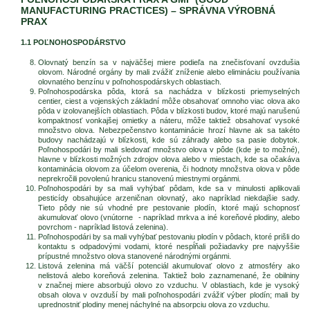
MANUFACTURING PRACTICES) – SPRÁVNA VÝROBNÁ
PRAX
1.1 POĽNOHOSPODÁRSTVO
Olovnatý benzín sa v najväčšej miere podieľa na znečisťovaní ovzdušia
olovom. Národné orgány by mali zvážiť zníženie alebo elimináciu používania
olovnatého benzínu v poľnohospodárskych oblastiach.
Poľnohospodárska pôda, ktorá sa nachádza v blízkosti priemyselných
centier, ciest a vojenských základní môže obsahovať omnoho viac olova ako
pôda v izolovanejších oblastiach. Pôda v blízkosti budov, ktoré majú narušenú
kompaktnosť vonkajšej omietky a náteru, môže taktiež obsahovať vysoké
množstvo olova. Nebezpečenstvo kontaminácie hrozí hlavne ak sa takéto
budovy nachádzajú v blízkosti, kde sú záhrady alebo sa pasie dobytok.
Poľnohospodári by mali sledovať množstvo olova v pôde (kde je to možné),
hlavne v blízkosti možných zdrojov olova alebo v miestach, kde sa očakáva
kontaminácia olovom za účelom overenia, či hodnoty množstva olova v pôde
neprekročili povolenú hranicu stanovenú miestnymi orgánmi.
Poľnohospodári by sa mali vyhýbať pôdam, kde sa v minulosti aplikovali
pesticídy obsahujúce arzeničnan olovnatý, ako napríklad niekdajšie sady.
Tieto pôdy nie sú vhodné pre pestovanie plodín, ktoré majú schopnosť
akumulovať olovo (vnútorne - napríklad mrkva a iné koreňové plodiny, alebo
povrchom - napríklad listová zelenina).
Poľnohospodári by sa mali vyhýbať pestovaniu plodín v pôdach, ktoré prišli do
kontaktu s odpadovými vodami, ktoré nespĺňali požiadavky pre najvyššie
prípustné množstvo olova stanovené národnými orgánmi.
Listová zelenina má väčší potenciál akumulovať olovo z atmosféry ako
nelistová alebo koreňová zelenina. Taktiež bolo zaznamenané, že obilniny
v značnej miere absorbujú olovo zo vzduchu. V oblastiach, kde je vysoký
obsah olova v ovzduší by mali poľnohospodári zvážiť výber plodín; mali by
uprednostniť plodiny menej náchylné na absorpciu olova zo vzduchu.