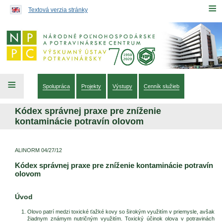
Preskočiť na obsah...
≡
Textová verzia stránky
≡
Spolupráca
Projekty
Výstupy
Cenník služieb
Kódex správnej praxe pre zníženie
kontaminácie potravín olovom
ALINORM 04/27/12
Kódex správnej praxe pre zníženie kontaminácie potravín
olovom
Úvod
Olovo patrí medzi toxické ťažké kovy so širokým využitím v priemysle, avšak
žiadnym známym nutričným využitím. Toxický účinok olova v potravinách