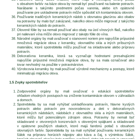
s obsahom farbív na báze olova by nemali byť používané na balenie potravín.
Narábanie s takýmito predmetmi počas varenia, alebo ich opätovné
používanie pre uskladnenie potravín môže spôsobiť ich kontamináciu olovom.
Používanie tradičných keramických nádob s olovnatou glazúrou ako obalov
na potraviny by malo byť zakázané, nakoľko olovo môže migrovať z takýchto
keramických nádob do potravín.
Olovené fólie by sa nemali používať ako obaly na ústí vínových fliaš, nakoľko
pri nalievaní vína môže olovo migrovať z takejto fólie do vína.
Národné orgány by mali uvažovať o stanovení noriem pre najvyššie prípustné
množstvá migrácie olova z keramiky, olovnatého skla a iných príbuzných
materiálov, ktoré spotrebitelia môžu používať na skladovanie alebo prípravu
potravín.
Dekoratívna keramika, ktorá sa vyznačuje hodnotami presahujúcimi
najvyššie prípustné množstvá migrácie olova, by sa mala označovať ako
tovar nevhodný na použitie v potravinárstve.
Výrobcovia keramiky by mali používať výrobné mechanizmy a postupy, ktoré
minimalizujú migráciu olova.
1.5 Zvyky spotrebiteľov
Zodpovedné orgány by mali uvažovať o edukácii spotrebiteľov
ohľadom vhodných postupoch na zníženie kontaminácie olovom v záhradách
a domoch.
Spotrebitelia by sa mali vyhýbať uskladňovaniu potravín, hlavne kyslých
potravín alebo potravín pre novorodencov a deti v dekoratívnych
keramických nádobách, nádobách z olovnatého skla a iných materiáloch,
ktoré môžu byť potenciálnym zdrojom olova. Potraviny by nemali byť
skladované v otvorených konzervách s olovenými spájkami a skladované
v opätovne použitých obaloch, ktoré majú farebnú potlač s obsahom
olovnatých farbív. Spotrebitelia by sa mali vyhýbať používaniu keramických
šálok na prípravu horúcich nápojov ako káva a čaj, s výnimkou šálok,
ktorých olovnatá glazúra bola patrične vypálená alebo ich povrch je upravený