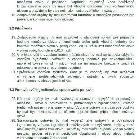
množstva olova v plodinách. Napríklad, studničná voda používaná
k zavlažovaniu pôdy by mala byť vhodne chránená pred kontamináciou
olovom a pravidelne by sa v nej malo monitorovať jeho množstvo.
Zodpovedné orgány by mali informovať farmárov o vhodných postupoch pre
prevenciu kontaminácie pôdy olovom.
1.2 Pitná voda
Zodpovedné orgány by mali uvažovať o stanovení noriem pre prípustné
hodnoty množstva olova v pitnej vode alebo určiť vhodné techniky pre
kontrolu množstva olova v pitnej vode. WHO určila limit koncentrácie olova
v pitnej vode, hodnota je 0,010 mg/l.
V prípade vôd s vysokou koncentráciou olova by mali správcovia takýchto
vodných systémov uvažovať o vhodnej technike pre dekontamináciu,
napríklad zvýšením pH kyslých vôd sa minimalizuje korózia a zníži sa
odplavovanie olova v rozvodnom systéme.
Správcovia vodných systémov (kde je to vhodné) by mali uvažovať
o výmene problematických olovených potrubí a iných súčiastok
a komponentov obsahujúcich olovo.
1.3 Potravinové ingrediencie a spracovanie potravín
Národné orgány by mali uvažovať o stanovení najvyšších prípustných
množstiev olova v potravinách a potravinových ingredienciách, vrátane
tradičných potravín príslušnej krajiny. Vybrané potraviny a výživové doplnky
by mali byť monitorované za účelom neprekročenia prípustného množstva
olova.
Spracovatelia potravín by mali vyberať také potraviny a potravinové
ingrediencie, vrátane ingrediencií používaných pre výživové doplnky, ktoré
majú najnižšie množstvo olova. Taktiež by mali zvážiť, či pôda, kde sa plodiny
pestujú, nebola ošetrená pesticídmi obsahujúcimi olovo alebo nebola
v kontakte s odpadovými vodami.