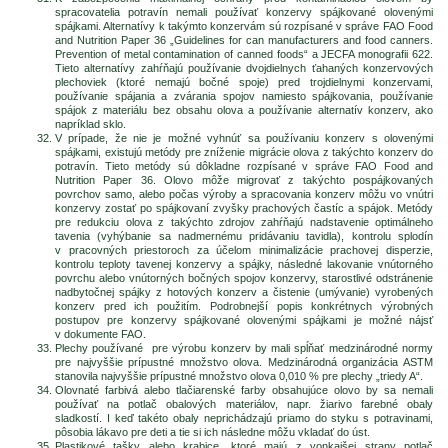
spracovatelia potravín nemali používať konzervy spájkované olovenými
spájkami. Alternatívy k takýmto konzervám sú rozpísané v správe FAO Food
and Nutrition Paper 36 „Guidelines for can manufacturers and food canners.
Prevention of metal contamination of canned foods“ a JECFA monografii 622.
Tieto alternatívy zahŕňajú používanie dvojdielnych ťahaných konzervových
plechoviek (ktoré nemajú bočné spoje) pred trojdielnymi konzervami,
používanie spájania a zvárania spojov namiesto spájkovania, používanie
spájok z materiálu bez obsahu olova a používanie alternatív konzerv, ako
napríklad sklo.
V prípade, že nie je možné vyhnúť sa používaniu konzerv s olovenými
spájkami, existujú metódy pre zníženie migrácie olova z takýchto konzerv do
potravín. Tieto metódy sú dôkladne rozpísané v správe FAO Food and
Nutrition Paper 36. Olovo môže migrovať z takýchto pospájkovaných
povrchov samo, alebo počas výroby a spracovania konzerv môžu vo vnútri
konzervy zostať po spájkovaní zvyšky prachových častíc a spájok. Metódy
pre redukciu olova z takýchto zdrojov zahŕňajú nadstavenie optimálneho
tavenia (vyhýbanie sa nadmernému pridávaniu tavidla), kontrolu splodín
v pracovných priestoroch za účelom minimalizácie prachovej disperzie,
kontrolu teploty tavenej konzervy a spájky, následné lakovanie vnútorného
povrchu alebo vnútorných bočných spojov konzervy, starostlivé odstránenie
nadbytočnej spájky z hotových konzerv a čistenie (umývanie) vyrobených
konzerv pred ich použitím. Podrobnejší popis konkrétnych výrobných
postupov pre konzervy spájkované olovenými spájkami je možné nájsť
v dokumente FAO.
Plechy používané pre výrobu konzerv by mali spĺňať medzinárodné normy
pre najvyššie prípustné množstvo olova. Medzinárodná organizácia ASTM
stanovila najvyššie prípustné množstvo olova 0,010 % pre plechy „triedy A“.
Olovnaté farbivá alebo tlačiarenské farby obsahujúce olovo by sa nemali
používať na potlač obalových materiálov, napr. žiarivo farebné obaly
sladkostí. I keď takéto obaly neprichádzajú priamo do styku s potravinami,
pôsobia lákavo pre deti a tie si ich následne môžu vkladať do úst.
Plastikové tašky alebo krabice, ktoré majú z vonkajšej strany potlač