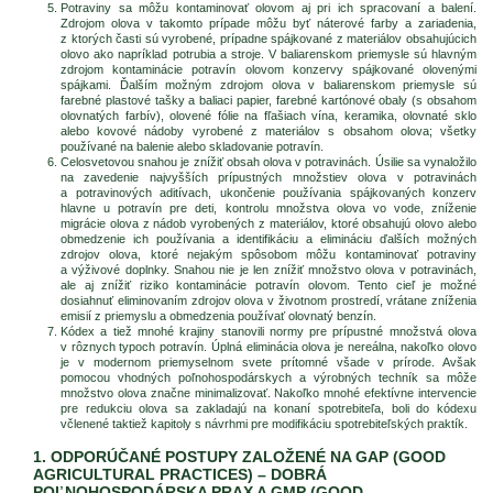
Potraviny sa môžu kontaminovať olovom aj pri ich spracovaní a balení.
Zdrojom olova v takomto prípade môžu byť náterové farby a zariadenia,
z ktorých časti sú vyrobené, prípadne spájkované z materiálov obsahujúcich
olovo ako napríklad potrubia a stroje. V baliarenskom priemysle sú hlavným
zdrojom kontaminácie potravín olovom konzervy spájkované olovenými
spájkami. Ďalším možným zdrojom olova v baliarenskom priemysle sú
farebné plastové tašky a baliaci papier, farebné kartónové obaly (s obsahom
olovnatých farbív), olovené fólie na fľašiach vína, keramika, olovnaté sklo
alebo kovové nádoby vyrobené z materiálov s obsahom olova; všetky
používané na balenie alebo skladovanie potravín.
Celosvetovou snahou je znížiť obsah olova v potravinách. Úsilie sa vynaložilo
na zavedenie najvyšších prípustných množstiev olova v potravinách
a potravinových aditívach, ukončenie používania spájkovaných konzerv
hlavne u potravín pre deti, kontrolu množstva olova vo vode, zníženie
migrácie olova z nádob vyrobených z materiálov, ktoré obsahujú olovo alebo
obmedzenie ich používania a identifikáciu a elimináciu ďalších možných
zdrojov olova, ktoré nejakým spôsobom môžu kontaminovať potraviny
a výživové doplnky. Snahou nie je len znížiť množstvo olova v potravinách,
ale aj znížiť riziko kontaminácie potravín olovom. Tento cieľ je možné
dosiahnuť eliminovaním zdrojov olova v životnom prostredí, vrátane zníženia
emisií z priemyslu a obmedzenia používať olovnatý benzín.
Kódex a tiež mnohé krajiny stanovili normy pre prípustné množstvá olova
v rôznych typoch potravín. Úplná eliminácia olova je nereálna, nakoľko olovo
je v modernom priemyselnom svete prítomné všade v prírode. Avšak
pomocou vhodných poľnohospodárskych a výrobných techník sa môže
množstvo olova značne minimalizovať. Nakoľko mnohé efektívne intervencie
pre redukciu olova sa zakladajú na konaní spotrebiteľa, boli do kódexu
včlenené taktiež kapitoly s návrhmi pre modifikáciu spotrebiteľských praktík.
1. ODPORÚČANÉ POSTUPY ZALOŽENÉ NA GAP (GOOD
AGRICULTURAL PRACTICES) – DOBRÁ
POĽNOHOSPODÁRSKA PRAX A GMP (GOOD