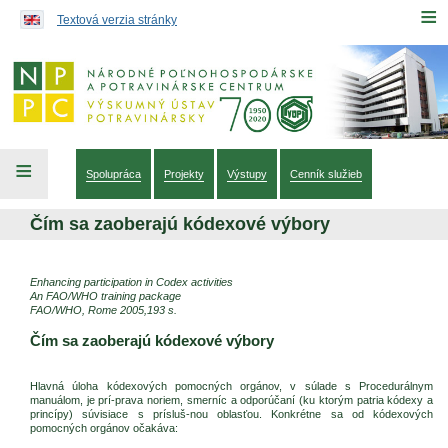
Preskočiť na obsah...
≡
Textová verzia stránky
≡
Spolupráca
Projekty
Výstupy
Cenník služieb
Čím sa zaoberajú kódexové výbory
Enhancing participation in Codex activities
An FAO/WHO training package
FAO/WHO, Rome 2005,193 s.
Čím sa zaoberajú kódexové výbory
Hlavná úloha kódexových pomocných orgánov, v súlade s Procedurálnym
manuálom, je prí-prava noriem, smerníc a odporúčaní (ku ktorým patria kódexy a
princípy) súvisiace s prísluš-nou oblasťou. Konkrétne sa od kódexových
pomocných orgánov očakáva: