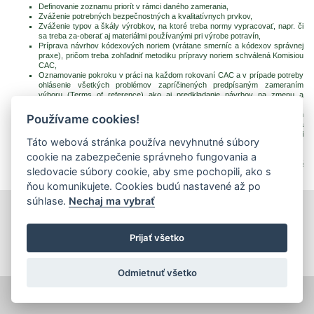
Definovanie zoznamu priorít v rámci daného zamerania,
Zváženie potrebných bezpečnostných a kvalitatívnych prvkov,
Zváženie typov a škály výrobkov, na ktoré treba normy vypracovať, napr. či
sa treba za-oberať aj materiálmi používanými pri výrobe potravín,
Príprava návrhov kódexových noriem (vrátane smerníc a kódexov správnej
praxe), pričom treba zohľadniť metodiku prípravy noriem schválená Komisiou
CAC,
Oznamovanie pokroku v práci na každom rokovaní CAC a v prípade potreby
ohlásenie všetkých problémov zapríčinených predpísaným zameraním
výboru (Terms of reference) ako aj predkladanie návrhov na zmenu a
doplnenie zamerania,
Sprehľadňovanie (v prípade potreby) revízie existujúcich noriem a súvisiacich
Používame cookies!
noriem na základe plánu, aby sa zabezpečila konzistentnosť noriem a
súvisiacich textov s aktuálnym stavom vedeckých poznatkov a inými
Táto webová stránka používa nevyhnutné súbory
relevantnými informáciami.
cookie na zabezpečenie správneho fungovania a
Skrátený preklad: T. Šinková
sledovacie súbory cookie, aby sme pochopili, ako s
ňou komunikujete. Cookies budú nastavené až po
súhlase.
Nechaj ma vybrať
tlačiť
|
mapa stránok
|
Vyhlásenie o prístupnosti
Copyright © 2026 Správca obsahu - Výskumný ústav potravinársky,
Prijať všetko
Priemyselná 4, 821 08 Bratislava
Dizajn a prevádzka -
Inštitút znalostného pôdohospodárstva a inovácií
.
Odmietnuť všetko