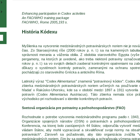
Enhancing participation in Codex activities
An FAO/WHO training package
FAO/WHO, Rome 2005,193 s.
História Kódexu
Myšlienka na vytvorenie medzinárodných potravinárskych noriem nie je nov
čias. Zo Staroasýrskej ríše (2000 rokov p. n. l.) sa na kamenných tabulia
správnosti merania a váženia obilia. Z obdobia starovekého Egypta (vyše
pergameny, na ktorých je uvedené, ako treba niektoré potraviny označovať.
rokov p. n. l.) sa vo svojich dielach zaoberal kontrolnými opatreniami na zab
dôkazy o systémoch kontroly potravín, zameranými na ochranu spotrebi
pochádzajú zo starovekého Grécka a antického Ríma.
Latinský výraz "Codex Alimentarius" znamená "potravinový kódex". Codex Alime
zbierka medzinárodných potravinárskych noriem určených na používanie 
hľadať v Rakúsko-Uhorsku, kde sa v období medzi 1897 a 1911 vytvorila 
potravín (Codex Alimentarius Austriacus). Táto zbierka nemala síce pr
východisko pri rozhodovaní o identite konkrétnych potravín.
Svetová organizácia pre potraviny a poľnohospodárstvo (FAO)
Rozhodnutie o potrebe vytvorenia medzinárodného programu padlo r. 1943,
Organizácie spojených národov (OSN) o potravinách a poľnohospodárstve
Konferencia, na ktorej bolo zastúpených 44 štátov, odporučila vytvoriť me
vládam štátov, aby mohli vypracúvať a skvalitňovať svoje normy na obs
potravinách". Zároveň sa požadovalo, aby táto organizácia zvážila "v
medzinárodných noriem, čím by sa podporovala a ochraňovala výmena potrav