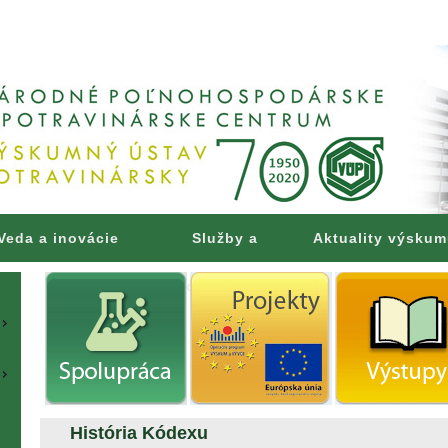
Veda a inovácie
Služby a
Aktuality výsku
poradenstvo
História Kódexu