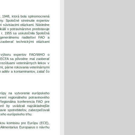
r. 1948, ktorá bola splnomocnená
y. Spoločné stretnutie expertov
i súvisiacimi otázkami. Následne
álií v potravinárstve predstavuje
 r. 1955 sa uskutočnila Spoločná
generálnemu riaditeľovi FAO a
zaoberať technickými otázkami
o výboru expertov FAO/WHO o
r JECFA sa pôvodne mal zaoberať
rezíduami veterinárnych liekov v
mi, párne rokovania veterinárnymi
aditív a kontaminantov, zatiaľ čo
rópy na vytvorenie európskeho
ení regionálneho potravinového
Regionálna konferencia FAO pre
ré by uvádzali najzákladnejšie
avie spotrebiteľov, zabezpečovali
úceho európskeho trhu.
kou komisiou pre Európu (ECE),
Alimentarius Europaeus o návrhu