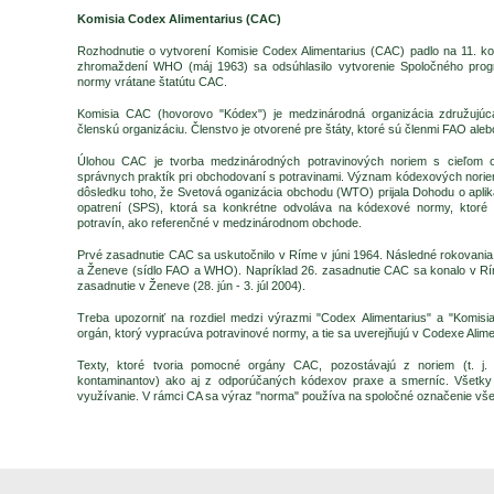
Komisia Codex Alimentarius (CAC)
Rozhodnutie o vytvorení Komisie Codex Alimentarius (CAC) padlo na 11. k
zhromaždení WHO (máj 1963) sa odsúhlasilo vytvorenie Spoločného pr
normy vrátane štatútu CAC.
Komisia CAC (hovorovo "Kódex") je medzinárodná organizácia združujúc
členskú organizáciu. Členstvo je otvorené pre štáty, ktoré sú členmi FAO al
Úlohou CAC je tvorba medzinárodných potravinových noriem s cieľom o
správnych praktík pri obchodovaní s potravinami. Význam kódexových norie
dôsledku toho, že Svetová oganizácia obchodu (WTO) prijala Dohodu o apliká
opatrení (SPS), ktorá sa konkrétne odvoláva na kódexové normy, ktoré 
potravín, ako referenčné v medzinárodnom obchode.
Prvé zasadnutie CAC sa uskutočnilo v Ríme v júni 1964. Následné rokovania
a Ženeve (sídlo FAO a WHO). Napríklad 26. zasadnutie CAC sa konalo v Ríme
zasadnutie v Ženeve (28. jún - 3. júl 2004).
Treba upozorniť na rozdiel medzi výrazmi "Codex Alimentarius" a "Komisia
orgán, ktorý vypracúva potravinové normy, a tie sa uverejňujú v Codexe Alime
Texty, ktoré tvoria pomocné orgány CAC, pozostávajú z noriem (t. j. k
kontaminantov) ako aj z odporúčaných kódexov praxe a smerníc. Všetky 
využívanie. V rámci CA sa výraz "norma" používa na spoločné označenie všet