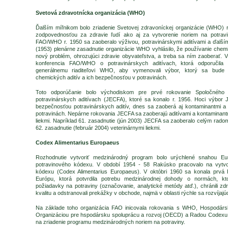
Svetová zdravotnícka organizácia (WHO)
Ďalším míľnikom bolo zriadenie Svetovej zdravoníckej organizácie (WHO) 
zodpovednosťou za zdravie ľudí ako aj za vytvorenie noriem na potravin
FAO/WHO r. 1950 sa zaoberalo výživou, potravinárskymi aditívami a ďalším
(1953) plenárne zasadnutie organizácie WHO vyhlásilo, že používanie chemik
nový problém, ohrozujúci zdravie obyvateľstva, a treba sa ním zaoberať. V
konferencia FAO/WHO o potravinárskych aditívach, ktorá odporučila 
generálnemu riaditeľovi WHO, aby vymenovali výbor, ktorý sa bude 
chemických aditív a ich bezpečnosťou v potravinách.
Toto odporúčanie bolo východiskom pre prvé rokovanie Spoločnéh
potravinárskych aditívach (JECFA), ktoré sa konalo r. 1956. Hoci výbo
bezpečnosťou potravinárskych aditív, dnes sa zaoberá aj kontaminantmi a 
potravinách. Nepárne rokovania JECFA sa zaoberajú aditívami a kontaminant
liekmi. Napríklad 61. zasadnutie (jún 2003) JECFA sa zaoberalo celým radom 
62. zasadnutie (február 2004) veterinárnymi liekmi.
Codex Alimentarius Europaeus
Rozhodnutie vytvoriť medzinárodný program bolo urýchlené snahou Eu
potravinového kódexu. V období 1954 - 58 Rakúsko pracovalo na vytvor
kódexu (Codex Alimentarius Europaeus). V októbri 1960 sa konala prvá 
Európu, ktorá potvrdila potrebu medzinárodnej dohody o normách, kto
požiadavky na potraviny (označovanie, analytické metódy atď.), chránili zdr
kvalitu a odstranovali prekážky v obchode, najmä v oblasti rýchle sa rozvíjaj
Na základe toho organizácia FAO inicovala rokovania s WHO, Hospodárs
Organizáciou pre hspodársku spoluprácu a rozvoj (OECD) a Radou Codexu 
na zriadenie programu medzinárodných noriem na potraviny.