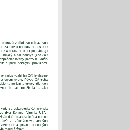
á a sprevádza ľudstvo od dávnych
ch zachovali postupy na zistenie
 1000 rokov p. n. l.) pochádzajú
 Indický autor Kautilya (cca 300
ezpečenie kvality potravín. Ďalšie
teľa pred nekalými praktikami,
ntarius (ďalej len CA) je vlastne
na celom svete. Pôvod CA treba
zbierka noriem a opisov rôznych
ávnu silu, ale používala sa ako
 kedy sa uskutočnila Konferencia
 (Hot Springs, Virginia, USA).
dzinárodnú organizáciu "na pomoc
ah živín vo všetkých významných
ytvorenie a prijatie podobných
ín medzi štátmi".