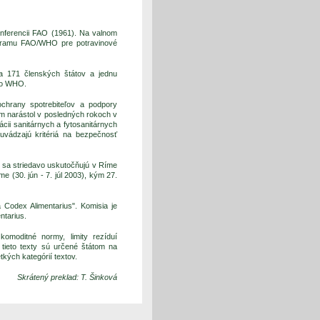
onferencii FAO (1961). Na valnom
ogramu FAO/WHO pre potravinové
a 171 členských štátov a jednu
ebo WHO.
chrany spotrebiteľov a podpory
m narástol v posledných rokoch v
cii sanitárnych a fytosanitárnych
uvádzajú kritériá na bezpečnosť
 sa striedavo uskutočňujú v Ríme
 (30. jún - 7. júl 2003), kým 27.
 Codex Alimentarius". Komisia je
ntarius.
omoditné normy, limity rezíduí
tieto texty sú určené štátom na
kých kategórií textov.
Skrátený preklad: T. Šinková