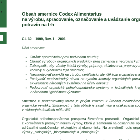
Obsah smernice Codex Alimentarius
na výrobu, spracovanie, označovanie a uvádzanie org
potravín na trh
GL 32 – 1999, Rev. 1 – 2001
Účel smernice:
Chrániť spotrebiteľov proti podvodom na trhu;
Chrániť výrobcov organických produktov pred zámenou s neorganickými
Zabezpečiť, aby všetky štádiá výroby, prípravy, skladovania, prepravy 
kontroly a vyhovovali tejto smernici;
Harmonizovať pravidlá na výrobu, certifikáciu, identifikáciu a označovan
Poskytnúť medzinárodný návod na systém kontroly organických potr
ekvivalencie národných systémov na účely dovozu;
Podporovať organické poľnohospodárske systémy v jednotlivých kraj
v národnom i globálnom význame.
Smernica v prezentovanej forme je prvým krokom k úradnej medzinárodn
organické výrobky. Skúseností v tejto oblasti je zatiaľ málo a očakávania sp
v niektorých detailoch môžu líšiť.
Organické poľnohospodárstvo prospieva životnému prostrediu. Organick
z konkrétnych presných noriem výroby, ktorá je zameraná na dosiahnutie op
udržateľné spoločensky, ekologicky aj ekonomicky. Na zreteľnejší opis org
výrazy „biologický“, „biodynamický“ a „ekologický“.