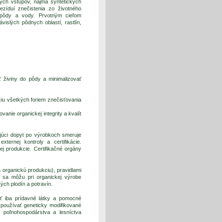
ých vstupov, najmä syntetických
ezíduí znečistenia zo životného
, pôdy a vody. Prvotným cieľom
vislých pôdnych oblastí, rastlín,
ť živiny do pôdy a minimalizovať
iu všetkých foriem znečisťovania
nie organickej integrity a kvalít
júci dopyt po výrobkoch smeruje
ernej kontroly a certifikácie.
ej produkcie. Certifikačné orgány
organickú produkciu), pravidlami
é sa môžu pri organickej výrobe
ých plodín a potravín.
ť iba prídavné látky a pomocné
používať geneticky modifikované
 poľnohospodárstva a lesníctva