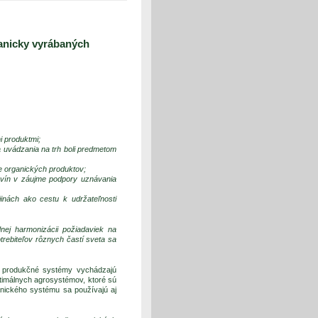
anicky vyrábaných
 produktmi;
a uvádzania na trh boli predmetom
ie organických produktov;
avín v záujme podpory uznávania
inách ako cestu k udržateľnosti
ej harmonizácii požiadaviek na
otrebiteľov rôznych častí sveta sa
é produkčné systémy vychádzajú
timálnych agrosystémov, ktoré sú
anického systému sa používajú aj