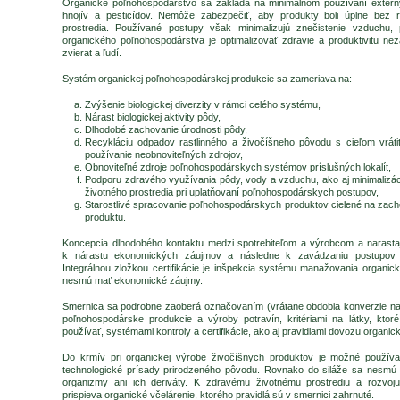
Organické poľnohospodárstvo sa zakladá na minimálnom používaní extern
hnojív a pesticídov. Nemôže zabezpečiť, aby produkty boli úplne bez r
prostredia. Používané postupy však minimalizujú znečistenie vzduchu
organického poľnohospodárstva je optimalizovať zdravie a produktivitu nezá
zvierat a ľudí.
Systém organickej poľnohospodárskej produkcie sa zameriava na:
Zvýšenie biologickej diverzity v rámci celého systému,
Nárast biologickej aktivity pôdy,
Dlhodobé zachovanie úrodnosti pôdy,
Recykláciu odpadov rastlinného a živočíšneho pôvodu s cieľom vráti
používanie neobnoviteľných zdrojov,
Obnoviteľné zdroje poľnohospodárskych systémov príslušných lokalít,
Podporu zdravého využívania pôdy, vody a vzduchu, ako aj minimalizác
životného prostredia pri uplatňovaní poľnohospodárskych postupov,
Starostlivé spracovanie poľnohospodárskych produktov cielené na zachova
produktu.
Koncepcia dlhodobého kontaktu medzi spotrebiteľom a výrobcom a narasta
k nárastu ekonomických záujmov a následne k zavádzaniu postupov ext
Integrálnou zložkou certifikácie je inšpekcia systému manažovania organick
nesmú mať ekonomické záujmy.
Smernica sa podrobne zaoberá označovaním (vrátane obdobia konverzie na 
poľnohospodárske produkcie a výroby potravín, kritériami na látky, ktor
používať, systémami kontroly a certifikácie, ako aj pravidlami dovozu organick
Do krmív pri organickej výrobe živočíšnych produktov je možné používa
technologické prísady prirodzeného pôvodu. Rovnako do siláže sa nesmú 
organizmy ani ich deriváty. K zdravému životnému prostrediu a rozvoju
prispieva organické včelárenie, ktorého pravidlá sú v smernici zahrnuté.