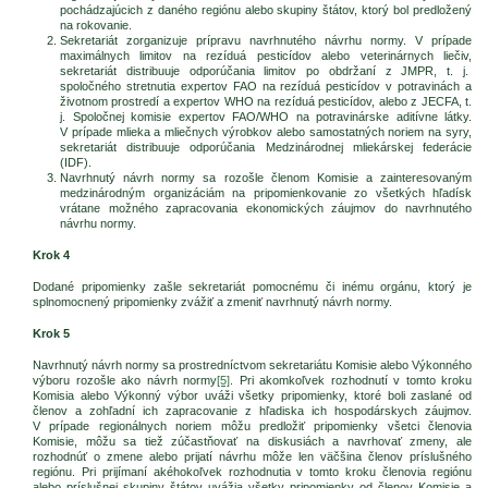
pochádzajúcich z daného regiónu alebo skupiny štátov, ktorý bol predložený
na rokovanie.
Sekretariát zorganizuje prípravu navrhnutého návrhu normy. V prípade
maximálnych limitov na rezíduá pesticídov alebo veterinárnych liečiv,
sekretariát distribuuje odporúčania limitov po obdržaní z JMPR, t. j.
spoločného stretnutia expertov FAO na rezíduá pesticídov v potravinách a
životnom prostredí a expertov WHO na rezíduá pesticídov, alebo z JECFA, t.
j. Spoločnej komisie expertov FAO/WHO na potravinárske aditívne látky.
V prípade mlieka a mliečnych výrobkov alebo samostatných noriem na syry,
sekretariát distribuuje odporúčania Medzinárodnej mliekárskej federácie
(IDF).
Navrhnutý návrh normy sa rozošle členom Komisie a zainteresovaným
medzinárodným organizáciám na pripomienkovanie zo všetkých hľadísk
vrátane možného zapracovania ekonomických záujmov do navrhnutého
návrhu normy.
Krok 4
Dodané pripomienky zašle sekretariát pomocnému či inému orgánu, ktorý je
splnomocnený pripomienky zvážiť a zmeniť navrhnutý návrh normy.
Krok 5
Navrhnutý návrh normy sa prostredníctvom sekretariátu Komisie alebo Výkonného
výboru rozošle ako návrh normy
[5]
. Pri akomkoľvek rozhodnutí v tomto kroku
Komisia alebo Výkonný výbor uváži všetky pripomienky, ktoré boli zaslané od
členov a zohľadní ich zapracovanie z hľadiska ich hospodárskych záujmov.
V prípade regionálnych noriem môžu predložiť pripomienky všetci členovia
Komisie, môžu sa tiež zúčastňovať na diskusiách a navrhovať zmeny, ale
rozhodnúť o zmene alebo prijatí návrhu môže len väčšina členov príslušného
regiónu. Pri prijímaní akéhokoľvek rozhodnutia v tomto kroku členovia regiónu
alebo príslušnej skupiny štátov uvážia všetky pripomienky od členov Komisie a