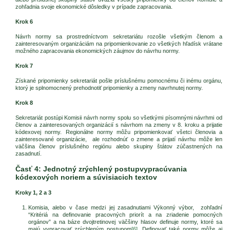
zohľadnia svoje ekonomické dôsledky v prípade zapracovania.
Krok 6
Návrh normy sa prostredníctvom sekretariátu rozošle všetkým členom a
zainteresovaným organizáciám na pripomienkovanie zo všetkých hľadísk vrátane
možného zapracovania ekonomických záujmov do návrhu normy.
Krok 7
Získané pripomienky sekretariát pošle príslušnému pomocnému či inému orgánu,
ktorý je splnomocnený prehodnotiť pripomienky a zmeny navrhnutej normy.
Krok 8
Sekretariát postúpi Komisii návrh normy spolu so všetkými písomnými návrhmi od
členov a zainteresovaných organizácií s návrhom na zmeny v 8. kroku a prijatie
kódexovej normy. Regionálne normy môžu pripomienkovať všetci členovia a
zainteresované organizácie, ale rozhodnúť o zmene a prijatí návrhu môže len
väčšina členov príslušného regiónu alebo skupiny štátov zúčastnených na
zasadnutí.
Časť 4: Jednotný zrýchlený postupvypracúvania
kódexových noriem a súvisiacich textov
Kroky 1, 2 a 3
Komisia, alebo v čase medzi jej zasadnutiami Výkonný výbor, zohľadní
“Kritériá na definovanie pracovných priorít a na zriadenie pomocných
orgánov” a na báze dvojtretinovej väčšiny hlasov definuje normy, ktoré sa
majú vypracovať zrýchleným postupom
[6]
. Definovať také normy môže aj