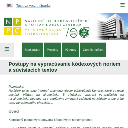
Preskočiť na obsah...
≡
Textová verzia stránky
≡
Spolupráca
Projekty
Výstupy
Cenník služieb
Postupy na vypracúvanie kódexových noriem
a súvisiacich textov
Poznámka:
Na účely tohto textu “norma” znamená všetky odporúčania Komisie, ktoré sa majú
postúpiť vládam na akceptáciu. S výnimkou opatrení vzťahujúcich sa
na akceptáciu, postupy sa s patričnými zmenami vzťahujú na kódexy praxe a iné
texty poradenského charakteru.
Úvod
Kompletný postup vypracovania kódexových noriem je tento:
Komisia uplatňuje jednotný prístup v oblasti vypracúvania noriem, pričom