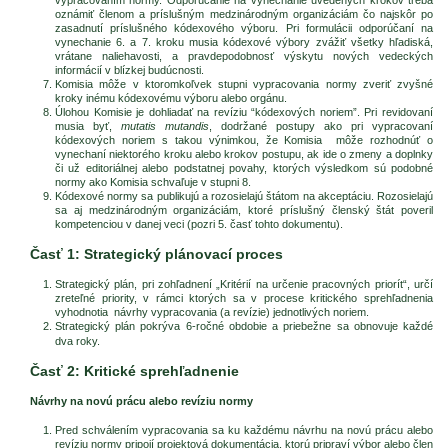
oznámiť členom a príslušným medzinárodným organizáciám čo najskôr po
zasadnutí príslušného kódexového výboru. Pri formulácii odporúčaní na
vynechanie 6. a 7. kroku musia kódexové výbory zvážiť všetky hľadiská,
vrátane naliehavosti, a pravdepodobnosť výskytu nových vedeckých
informácií v blízkej budúcnosti.
Komisia môže v ktoromkoľvek stupni vypracovania normy zveriť zvyšné
kroky inému kódexovému výboru alebo orgánu.
Úlohou Komisie je dohliadať na revíziu “kódexových noriem”. Pri revidovaní
musia byť,
mutatis mutandis
, dodržané postupy ako pri vypracovaní
kódexových noriem s takou výnimkou, že Komisia môže rozhodnúť o
vynechaní niektorého kroku alebo krokov postupu, ak ide o zmeny a doplnky
či už editoriálnej alebo podstatnej povahy, ktorých výsledkom sú podobné
normy ako Komisia schvaľuje v stupni 8.
Kódexové normy sa publikujú a rozosielajú štátom na akceptáciu. Rozosielajú
sa aj medzinárodným organizáciám, ktoré príslušný členský štát poveril
kompetenciou v danej veci (pozri 5. časť tohto dokumentu).
Časť 1: Strategický plánovací proces
Strategický plán, pri zohľadnení „Kritérií na určenie pracovných priorít“, určí
zreteľné priority, v rámci ktorých sa v procese kritického sprehľadnenia
vyhodnotia návrhy vypracovania (a revízie) jednotlivých noriem.
Strategický plán pokrýva 6-ročné obdobie a priebežne sa obnovuje každé
dva roky.
Časť 2: Kritické sprehľadnenie
Návrhy na novú prácu alebo revíziu normy
Pred schválením vypracovania sa ku každému návrhu na novú prácu alebo
revíziu normy pripojí projektová dokumentácia, ktorú pripraví výbor alebo člen