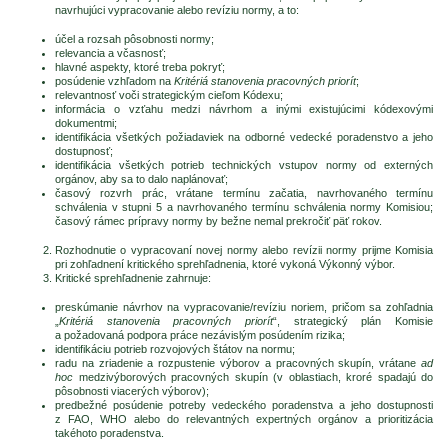
navrhujúci vypracovanie alebo revíziu normy, a to:
účel a rozsah pôsobnosti normy;
relevancia a včasnosť;
hlavné aspekty, ktoré treba pokryť;
posúdenie vzhľadom na
Kritériá stanovenia pracovných priorít
;
relevantnosť voči strategickým cieľom Kódexu;
informácia o vzťahu medzi návrhom a inými existujúcimi kódexovými
dokumentmi;
identifikácia všetkých požiadaviek na odborné vedecké poradenstvo a jeho
dostupnosť;
identifikácia všetkých potrieb technických vstupov normy od externých
orgánov, aby sa to dalo naplánovať;
časový rozvrh prác, vrátane termínu začatia, navrhovaného termínu
schválenia v stupni 5 a navrhovaného termínu schválenia normy Komisiou;
časový rámec prípravy normy by bežne nemal prekročiť päť rokov.
Rozhodnutie o vypracovaní novej normy alebo revízii normy prijme Komisia
pri zohľadnení kritického sprehľadnenia, ktoré vykoná Výkonný výbor.
Kritické sprehľadnenie zahrnuje:
preskúmanie návrhov na vypracovanie/revíziu noriem, pričom sa zohľadnia
„
Kritériá stanovenia pracovných priorít
“, strategický plán Komisie
a požadovaná podpora práce nezávislým posúdením rizika;
identifikáciu potrieb rozvojových štátov na normu;
radu na zriadenie a rozpustenie výborov a pracovných skupín, vrátane
ad
hoc
medzivýborových pracovných skupín (v oblastiach, kroré spadajú do
pôsobnosti viacerých výborov);
predbežné posúdenie potreby vedeckého poradenstva a jeho dostupnosti
z FAO, WHO alebo do relevantných expertných orgánov a prioritizácia
takéhoto poradenstva.