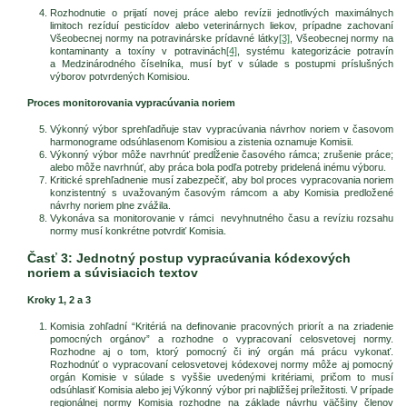
Rozhodnutie o prijatí novej práce alebo revízii jednotlivých maximálnych
limitoch rezíduí pesticídov alebo veterinárnych liekov, prípadne zachovaní
Všeobecnej normy na potravinárske prídavné látky
[3]
, Všeobecnej normy na
kontaminanty a toxíny v potravinách
[4]
, systému kategorizácie potravín
a Medzinárodného číselníka, musí byť v súlade s postupmi príslušných
výborov potvrdených Komisiou.
Proces monitorovania vypracúvania noriem
Výkonný výbor sprehľadňuje stav vypracúvania návrhov noriem v časovom
harmonograme odsúhlasenom Komisiou a zistenia oznamuje Komisii.
Výkonný výbor môže navrhnúť predĺženie časového rámca; zrušenie práce;
alebo môže navrhnúť, aby práca bola podľa potreby pridelená inému výboru.
Kritické sprehľadnenie musí zabezpečiť, aby bol proces vypracovania noriem
konzistentný s uvažovaným časovým rámcom a aby Komisia predložené
návrhy noriem plne zvážila.
Vykonáva sa monitorovanie v rámci nevyhnutného času a revíziu rozsahu
normy musí konkrétne potvrdiť Komisia.
Časť 3: Jednotný postup vypracúvania kódexových
noriem a súvisiacich textov
Kroky 1, 2 a 3
Komisia zohľadní “Kritériá na definovanie pracovných priorít a na zriadenie
pomocných orgánov” a rozhodne o vypracovaní celosvetovej normy.
Rozhodne aj o tom, ktorý pomocný či iný orgán má prácu vykonať.
Rozhodnúť o vypracovaní celosvetovej kódexovej normy môže aj pomocný
orgán Komisie v súlade s vyššie uvedenými kritériami, pričom to musí
odsúhlasiť Komisia alebo jej Výkonný výbor pri najbližšej príležitosti. V prípade
regionálnej normy Komisia rozhodne na základe návrhu väčšiny členov