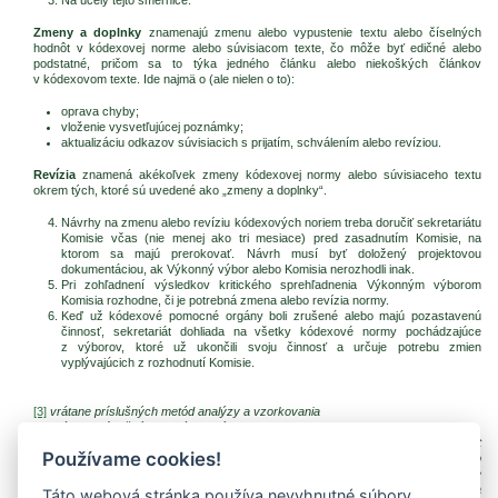
Zmeny a doplnky
znamenajú zmenu alebo vypustenie textu alebo číselných
hodnôt v kódexovej norme alebo súvisiacom texte, čo môže byť edičné alebo
podstatné, pričom sa to týka jedného článku alebo niekoškých článkov
v kódexovom texte. Ide najmä o (ale nielen o to):
oprava chyby;
vloženie vysvetľujúcej poznámky;
aktualizáciu odkazov súvisiacich s prijatím, schválením alebo revíziou.
Revízia
znamená akékoľvek zmeny kódexovej normy alebo súvisiaceho textu
okrem tých, ktoré sú uvedené ako „zmeny a doplnky“.
Návrhy na zmenu alebo revíziu kódexových noriem treba doručiť sekretariátu
Komisie včas (nie menej ako tri mesiace) pred zasadnutím Komisie, na
ktorom sa majú prerokovať. Návrh musí byť doložený projektovou
dokumentáciou, ak Výkonný výbor alebo Komisia nerozhodli inak.
Pri zohľadnení výsledkov kritického sprehľadnenia Výkonným výborom
Komisia rozhodne, či je potrebná zmena alebo revízia normy.
Keď už kódexové pomocné orgány boli zrušené alebo majú pozastavenú
činnosť, sekretariát dohliada na všetky kódexové normy pochádzajúce
z výborov, ktoré už ukončili svoju činnosť a určuje potrebu zmien
vyplývajúcich z rozhodnutí Komisie.
[3]
vrátane príslušných metód analýzy a vzorkovania
[4]
vrátane príslušných metód analýzy a vzorkovania
[5]
Bez narušenia akéhokoľvek rozhodnutia Komisia v 5. kroku môže sekretariát
Používame cookies!
rozoslať návrh normy štátom na pripomienkovanie v 5. kroku, a to vtedy, keď si to
podľa názoru príslušného pomocného či iného orgánu v záujme urýchlenia práce
vyžaduje situácia vyplývajúca z času medzi príslušnými zasadnutiami Komisie a
Táto webová stránka používa nevyhnutné súbory