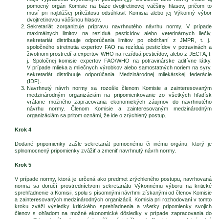
pomocný orgán Komisie na báze dvojtretinovej väčšiny hlasov, pričom to
musí pri najbližšej príležitosti odsúhlasiť Komisia alebo jej Výkonný výbor
dvojtretinovou väčšinou hlasov.
Sekretariát zorganizuje prípravu navrhnutého návrhu normy. V prípade
maximálnych limitov na rezíduá pesticídov alebo veterinárnych liečiv,
sekretariát distribuuje odporúčania limitov po obdržaní z JMPR, t. j.
spoločného stretnutia expertov FAO na rezíduá pesticídov v potravinách a
životnom prostredí a expertov WHO na rezíduá pesticídov, alebo z JECFA, t.
j. Spoločnej komisie expertov FAO/WHO na potravinárske aditívne látky.
V prípade mlieka a mliečnych výrobkov alebo samostatných noriem na syry,
sekretariát distribuuje odporúčania Medzinárodnej mliekárskej federácie
(IDF).
Navrhnutý návrh normy sa rozošle členom Komisie a zainteresovaným
medzinárodným organizáciám na pripomienkovanie zo všetkých hľadísk
vrátane možného zapracovania ekonomických záujmov do navrhnutého
návrhu normy. Členom Komisie a zainteresovaným medzinárodným
organizáciám sa pritom oznámi, že ide o zrýchlený postup.
Krok 4
Dodané pripomienky zašle sekretariát pomocnému či inému orgánu, ktorý je
splnomocnený pripomienky zvážiť a zmeniť navrhnutý návrh normy.
Krok 5
V prípade normy, ktorá je určená ako predmet zrýchleného postupu, navrhovaná
norma sa doručí prostredníctvom sekretariátu Výkonnému výboru na kritické
sprehľadnenie a Komisii, spolu s písomnými návrhmi získanými od členov Komisie
a zainteresovaných medzinárodných organizácií. Komisia pri rozhodovaní v tomto
kroku zváži výsledky kritického sprehľadnenia a všetky pripomienky svojich
členov s ohľadom na možné ekonomické dôsledky v prípade zapracovania do