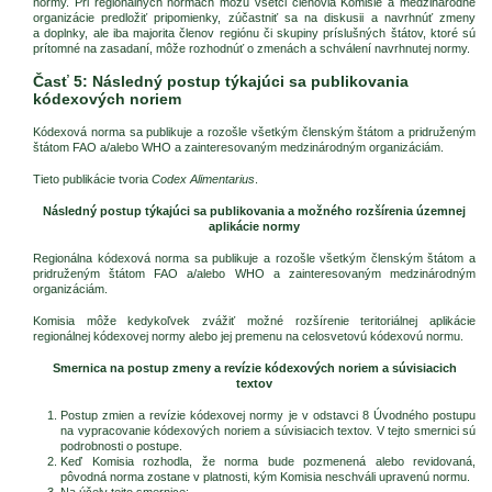
normy. Pri regionálnych normách môžu všetci členovia Komisie a medzinárodné
organizácie predložiť pripomienky, zúčastniť sa na diskusii a navrhnúť zmeny
a doplnky, ale iba majorita členov regiónu či skupiny príslušných štátov, ktoré sú
prítomné na zasadaní, môže rozhodnúť o zmenách a schválení navrhnutej normy.
Časť 5: Následný postup týkajúci sa publikovania
kódexových noriem
Kódexová norma sa publikuje a rozošle všetkým členským štátom a pridruženým
štátom FAO a/alebo WHO a zainteresovaným medzinárodným organizáciám.
Tieto publikácie tvoria
Codex Alimentarius
.
Následný postup týkajúci sa publikovania a možného rozšírenia územnej
aplikácie normy
Regionálna kódexová norma sa publikuje a rozošle všetkým členským štátom a
pridruženým štátom FAO a/alebo WHO a zainteresovaným medzinárodným
organizáciám.
Komisia môže kedykoľvek zvážiť možné rozšírenie teritoriálnej aplikácie
regionálnej kódexovej normy alebo jej premenu na celosvetovú kódexovú normu.
Smernica na postup zmeny a revízie kódexových noriem a súvisiacich
textov
Postup zmien a revízie kódexovej normy je v odstavci 8 Úvodného postupu
na vypracovanie kódexových noriem a súvisiacich textov. V tejto smernici sú
podrobnosti o postupe.
Keď Komisia rozhodla, že norma bude pozmenená alebo revidovaná,
pôvodná norma zostane v platnosti, kým Komisia neschváli upravenú normu.
Na účely tejto smernice: