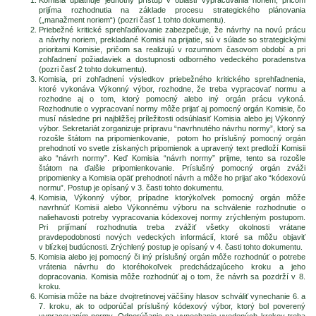
prijíma rozhodnutia na základe procesu strategického plánovania
(„manažment noriem“) (pozri časť 1 tohto dokumentu).
Priebežné kritické sprehľadňovanie zabezpečuje, že návrhy na novú prácu
a návrhy noriem, prekladané Komisii na prijatie, sú v súlade so strategickými
prioritami Komisie, pričom sa realizujú v rozumnom časovom období a pri
zohľadnení požiadaviek a dostupnosti odborného vedeckého poradenstva
(pozri časť 2 tohto dokumentu).
Komisia, pri zohľadnení výsledkov priebežného kritického sprehľadnenia,
ktoré vykonáva Výkonný výbor, rozhodne, že treba vypracovať normu a
rozhodne aj o tom, ktorý pomocný alebo iný orgán prácu vykoná.
Rozhodnutie o vypracovaní normy môže prijať aj pomocný orgán Komisie, čo
musí následne pri najbližšej príležitosti odsúhlasiť Komisia alebo jej Výkonný
výbor. Sekretariát zorganizuje prípravu “navrhnutého návrhu normy”, ktorý sa
rozošle štátom na pripomienkovanie, potom ho príslušný pomocný orgán
prehodnotí vo svetle získaných pripomienok a upravený text predloží Komisii
ako “návrh normy”. Keď Komisia “návrh normy” prijme, tento sa rozošle
štátom na ďalšie pripomienkovanie. Príslušný pomocný orgán zváži
pripomienky a Komisia opäť prehodnotí návrh a môže ho prijať ako “kódexovú
normu”. Postup je opísaný v 3. časti tohto dokumentu.
Komisia, Výkonný výbor, prípadne ktorýkoľvek pomocný orgán môže
navrhnúť Komisii alebo Výkonnému výboru na schválenie rozhodnutie o
naliehavosti potreby vypracovania kódexovej normy zrýchleným postupom.
Pri prijímaní rozhodnutia treba zvážiť všetky okolnosti vrátane
pravdepodobnosti nových vedeckých informácií, ktoré sa môžu objaviť
v blízkej budúcnosti. Zrýchlený postup je opísaný v 4. časti tohto dokumentu.
Komisia alebo jej pomocný či iný príslušný orgán môže rozhodnúť o potrebe
vrátenia návrhu do ktoréhokoľvek predchádzajúceho kroku a jeho
dopracovania. Komisia môže rozhodnúť aj o tom, že návrh sa pozdrží v 8.
kroku.
Komisia môže na báze dvojtretinovej väčšiny hlasov schváliť vynechanie 6. a
7. kroku, ak to odporúčal príslušný kódexový výbor, ktorý bol poverený
vypracovaním normy. Odporúčanie na vynechanie uvedených krokov treba