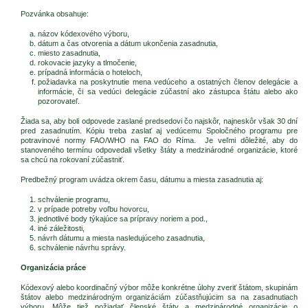
Pozvánka obsahuje:
názov kódexového výboru,
dátum a čas otvorenia a dátum ukončenia zasadnutia,
miesto zasadnutia,
rokovacie jazyky a tlmočenie,
prípadná informácia o hoteloch,
požiadavka na poskytnutie mena vedúceho a ostatných členov delegácie a
informácie, či sa vedúci delegácie zúčastní ako zástupca štátu alebo ako
pozorovateľ.
Žiada sa, aby boli odpovede zaslané predsedovi čo najskôr, najneskôr však 30 dní
pred zasadnutím. Kópiu treba zaslať aj vedúcemu Spoločného programu pre
potravinové normy FAO/WHO na FAO do Ríma. Je veľmi dôležité, aby do
stanoveného termínu odpovedali všetky štáty a medzinárodné organizácie, ktoré
sa chcú na rokovaní zúčastniť.
Predbežný program uvádza okrem času, dátumu a miesta zasadnutia aj:
schválenie programu,
v prípade potreby voľbu hovorcu,
jednotlivé body týkajúce sa prípravy noriem a pod.,
iné záležitosti,
návrh dátumu a miesta nasledujúceho zasadnutia,
schválenie návrhu správy.
Organizácia práce
Kódexový alebo koordinačný výbor môže konkrétne úlohy zveriť štátom, skupinám
štátov alebo medzinárodným organizáciám zúčastňujúcim sa na zasadnutiach
výboru. Môže tiež požiadať členské štáty a medzinárodné organizácie o