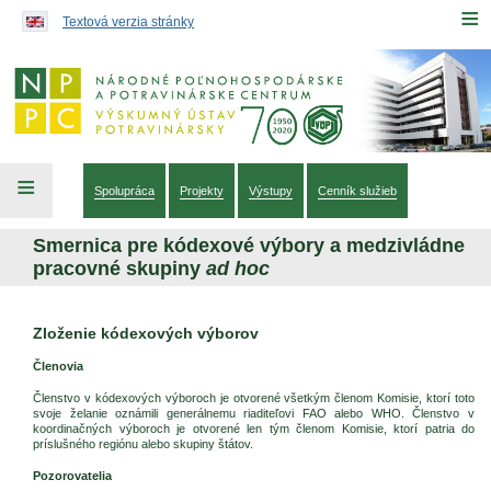
Preskočiť na obsah...
≡
Textová verzia stránky
≡
Spolupráca
Projekty
Výstupy
Cenník služieb
Smernica pre kódexové výbory a medzivládne
pracovné skupiny
ad hoc
Zloženie kódexových výborov
Členovia
Členstvo v kódexových výboroch je otvorené všetkým členom Komisie, ktorí toto
svoje želanie oznámili generálnemu riaditeľovi FAO alebo WHO. Členstvo v
koordinačných výboroch je otvorené len tým členom Komisie, ktorí patria do
príslušného regiónu alebo skupiny štátov.
Pozorovatelia