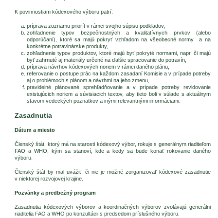
K povinnostiam kódexového výboru patrí:
príprava zoznamu priorít v rámci svojho súpisu podkladov,
zohľadnenie typov bezpečnostných a kvalitatívnych prvkov (alebo
odporúčaní), ktoré sa majú pokryť vzhľadom na všeobecné normy a na
konkrétne potravinárske produkty,
zohľadnenie typov produktov, ktoré majú byť pokryté normami, napr. či majú
byť zahrnuté aj materiály určené na ďalšie spracovanie do potravín,
príprava návrhov kódexových noriem v rámci daného plánu,
referovanie o postupe prác na každom zasadaní Komisie a v prípade potreby
aj o problémoch s plánom a návrhmi na jeho zmenu,
pravidelné plánované sprehľadňovanie a v prípade potreby revidovanie
existujúcich noriem a súvisiacich textov, aby tieto boli v súlade s aktuálnym
stavom vedeckých poznatkov a inými relevantnými informáciami.
Zasadnutia
Dátum a miesto
Členský štát, ktorý má na starosti kódexový výbor, rokuje s generálnym riaditeľom
FAO a WHO, kým sa stanoví, kde a kedy sa bude konať rokovanie daného
výboru.
Členský štát by mal uvážiť, či nie je možné zorganizovať kódexové zasadnutie
v niektorej rozvojovej krajine.
Pozvánky a predbežný program
Zasadnutia kódexových výborov a koordinačných výborov zvolávajú generálni
riaditelia FAO a WHO po konzultácii s predsedom príslušného výboru.