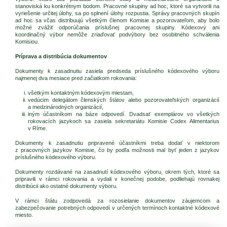
stanoviská ku konkrétnym bodom. Pracovné skupiny ad hoc, ktoré sa vytvorili na
vyriešenie určitej úlohy, sa po splnení úlohy rozpustia. Správy pracovných skupín
ad hoc sa včas distribuujú všetkým členom Komisie a pozorovateľom, aby bolo
možné zvážiť odporúčania príslušnej pracovnej skupiny. Kódexový ani
koordinačný výbor nemôže zriaďovať podvýbory bez osobitného schválenia
Komisiou.
Príprava a distribúcia dokumentov
Dokumenty k zasadnutiu zasiela predseda príslušného kódexového výboru
najmenej dva mesiace pred začiatkom rokovania:
všetkým kontaktným kódexovým miestam,
vedúcim delegátom členských štátov alebo pozorovateľských organizácií
a medzinárodných organizácií,
iným účastníkom na báze odpovedí. Dvadsať exemplárov vo všetkých
rokovacích jazykoch sa zasiela sekretariátu Komisie Codex Alimentarius
v Ríme.
Dokumenty k zasadnutiu pripravené účastníkmi treba dodať v niektorom
z pracovných jazykov Komisie, čo by podľa možnosti mal byť jeden z jazykov
príslušného kódexového výboru.
Dokumenty rozdávané na zasadnutí kódexového výboru, okrem tých, ktoré sa
pripravili v rámci rokovania a vydali v konečnej podobe, podliehajú rovnakej
distribúcii ako ostatné dokumenty výboru.
V rámci štátu zodpovedá za rozosielanie dokumentov záujemcom a
zabezpečovanie potrebných odpovedí v určených termínoch kontaktné kódexové
miesto.