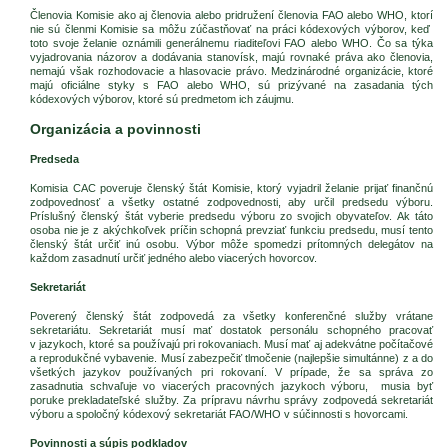
Členovia Komisie ako aj členovia alebo pridružení členovia FAO alebo WHO, ktorí
nie sú členmi Komisie sa môžu zúčastňovať na práci kódexových výborov, keď
toto svoje želanie oznámili generálnemu riaditeľovi FAO alebo WHO. Čo sa týka
vyjadrovania názorov a dodávania stanovísk, majú rovnaké práva ako členovia,
nemajú však rozhodovacie a hlasovacie právo. Medzinárodné organizácie, ktoré
majú oficiálne styky s FAO alebo WHO, sú prizývané na zasadania tých
kódexových výborov, ktoré sú predmetom ich záujmu.
Organizácia a povinnosti
Predseda
Komisia CAC poveruje členský štát Komisie, ktorý vyjadril želanie prijať finančnú
zodpovednosť a všetky ostatné zodpovednosti, aby určil predsedu výboru.
Príslušný členský štát vyberie predsedu výboru zo svojich obyvateľov. Ak táto
osoba nie je z akýchkoľvek príčin schopná prevziať funkciu predsedu, musí tento
členský štát určiť inú osobu. Výbor môže spomedzi prítomných delegátov na
každom zasadnutí určiť jedného alebo viacerých hovorcov.
Sekretariát
Poverený členský štát zodpovedá za všetky konferenčné služby vrátane
sekretariátu. Sekretariát musí mať dostatok personálu schopného pracovať
v jazykoch, ktoré sa používajú pri rokovaniach. Musí mať aj adekvátne počítačové
a reprodukčné vybavenie. Musí zabezpečiť tlmočenie (najlepšie simultánne) z a do
všetkých jazykov používaných pri rokovaní. V prípade, že sa správa zo
zasadnutia schvaľuje vo viacerých pracovných jazykoch výboru, musia byť
poruke prekladateľské služby. Za prípravu návrhu správy zodpovedá sekretariát
výboru a spoločný kódexový sekretariát FAO/WHO v súčinnosti s hovorcami.
Povinnosti a súpis podkladov