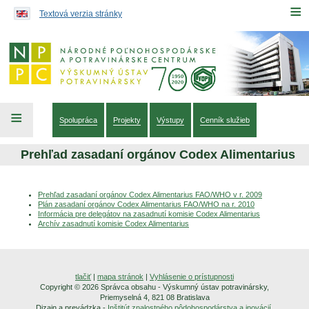
Preskočiť na obsah...
≡
Textová verzia stránky
≡
Spolupráca
Projekty
Výstupy
Cenník služieb
Prehľad zasadaní orgánov Codex Alimentarius
Prehľad zasadaní orgánov Codex Alimentarius FAO/WHO v r. 2009
Plán zasadaní orgánov Codex Alimentarius FAO/WHO na r. 2010
Informácia pre delegátov na zasadnutí komisie Codex Alimentarius
Archív zasadnutí komisie Codex Alimentarius
tlačiť
|
mapa stránok
|
Vyhlásenie o prístupnosti
Copyright © 2026 Správca obsahu - Výskumný ústav potravinársky,
Priemyselná 4, 821 08 Bratislava
Dizajn a prevádzka -
Inštitút znalostného pôdohospodárstva a inovácií
.