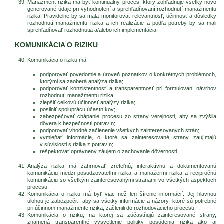
Manažment rizika má byť kontinuálny proces, ktorý zohľadňuje všetky novo
generované údaje pri vyhodnotení a sprehľadňovaní rozhodnutí manažmentu
rizika. Pravidelne by sa mala monitorovať relevantnosť, účinnosť a dôsledky
rozhodnutí manažmentu rizika a ich realizácie a podľa potreby by sa mali
sprehľadňovať rozhodnutia a/alebo ich implementácia.
KOMUNIKÁCIA O RIZIKU
Komunikácia o riziku má:
podporovať povedomie a úroveň poznatkov o konkrétnych problémoch,
ktorými sa zaoberá analýza rizika;
podporovať konzistentnosť a transparentnosť pri formulovaní návrhov
rozhodnutí manažmentu rizika;
zlepšiť celkovú účinnosť analýzy rizika;
posilniť spoluprácu účastníkov;
zabezpečovať chápanie procesu zo strany verejnosti, aby sa zvýšila
dôvera k bezpečnosti potravín;
podporovať vhodné začlenenie všetkých zainteresovaných strán;
vymieňať informácie, o ktoré sa zainteresované strany zaujímajú
v súvislosti s rizika z potravín;
rešpektovať oprávnený záujem o zachovanie dôvernosti.
Analýza rizika má zahrnovať zreteľnú, interaktívnu a dokumentovanú
komunikáciu medzi posudzovateľmi rizika a manažermi rizika a recipročnú
komunikáciu so všetkým zainteresovanými stranami vo všetkých aspektoch
procesu.
Komunikácia o riziku má byť viac než len šírenie informácií. Jej hlavnou
úlohou je zabezpečiť, aby sa všetky informácie a názory, ktoré sú potrebné
pri účinnom manažmente rizika, začlenili do rozhodovacieho procesu.
Komunikácia o riziku, na ktorej sa zúčastňujú zainteresované strany,
znamená transparentné vysvetlenie politiky posúdenia rizika ako aj