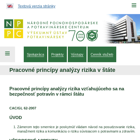
Preskočiť na obsah...
≡
Textová verzia stránky
≡
Spolupráca
Projekty
Výstupy
Cenník služieb
Pracovné princípy analýzy rizika v štáte
Pracovné princípy analýzy rizika vzťahujúceho sa na
bezpečnosť potravín v rámci štátu
CAC/GL 62-2007
ÚVOD
Zámerom tejto smernice je poskytnúť vládam návod na posudzovanie rizika,
manažment rizika a komunikáciu o riziku súvisiacom s potravinami a zdravím.