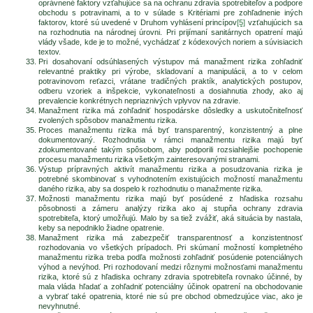
oprávnené faktory vzťahujúce sa na ochranu zdravia spotrebiteľov a podpore
obchodu s potravinami, a to v súlade s Kritériami pre zohľadnenie iných
faktorov, ktoré sú uvedené v Druhom vyhlásení princípov
[5]
vzťahujúcich sa
na rozhodnutia na národnej úrovni. Pri prijímaní sanitárnych opatrení majú
vlády všade, kde je to možné, vychádzať z kódexových noriem a súvisiacich
textov.
Pri dosahovaní odsúhlasených výstupov má manažment rizika zohľadniť
relevantné praktiky pri výrobe, skladovaní a manipulácii, a to v celom
potravinovom reťazci, vrátane tradičných praktík, analytických postupov,
odberu vzoriek a inšpekcie, vykonateľnosti a dosiahnutia zhody, ako aj
prevalencie konkrétnych nepriaznivých vplyvov na zdravie.
Manažment rizika má zohľadniť hospodárske dôsledky a uskutočniteľnosť
zvolených spôsobov manažmentu rizika.
Proces manažmentu rizika má byť transparentný, konzistentný a plne
dokumentovaný. Rozhodnutia v rámci manažmentu rizika majú byť
zdokumentované takým spôsobom, aby podporili rozsiahlejšie pochopenie
procesu manažmentu rizika všetkým zainteresovanými stranami.
Výstup prípravných aktivít manažmentu rizika a posudzovania rizika je
potrebné skombinovať s vyhodnotením existujúcich možností manažmentu
daného rizika, aby sa dospelo k rozhodnutiu o manažmente rizika.
Možnosti manažmentu rizika majú byť posúdené z hľadiska rozsahu
pôsobnosti a zámeru analýzy rizika ako aj stupňa ochrany zdravia
spotrebiteľa, ktorý umožňujú. Malo by sa tiež zvážiť, aká situácia by nastala,
keby sa nepodniklo žiadne opatrenie.
Manažment rizika má zabezpečiť transparentnosť a konzistentnosť
rozhodovania vo všetkých prípadoch. Pri skúmaní možností kompletného
manažmentu rizika treba podľa možnosti zohľadniť posúdenie potenciálnych
výhod a nevýhod. Pri rozhodovaní medzi rôznymi možnosťami manažmentu
rizika, ktoré sú z hľadiska ochrany zdravia spotrebiteľa rovnako účinné, by
mala vláda hľadať a zohľadniť potenciálny účinok opatrení na obchodovanie
a vybrať také opatrenia, ktoré nie sú pre obchod obmedzujúce viac, ako je
nevyhnutné.