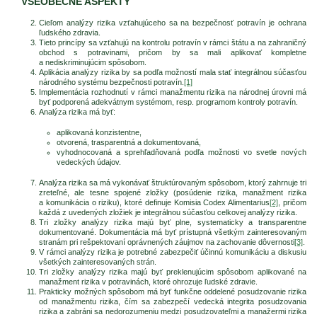
VŠEOBECNÉ ASPEKTY
Cieľom analýzy rizika vzťahujúceho sa na bezpečnosť potravín je ochrana
ľudského zdravia.
Tieto princípy sa vzťahujú na kontrolu potravín v rámci štátu a na zahraničný
obchod s potravinami, pričom by sa mali aplikovať kompletne
a nediskriminujúcim spôsobom.
Aplikácia analýzy rizika by sa podľa možností mala stať integrálnou súčasťou
národného systému bezpečnosti potravín.
[1]
Implementácia rozhodnutí v rámci manažmentu rizika na národnej úrovni má
byť podporená adekvátnym systémom, resp. programom kontroly potravín.
Analýza rizika má byť:
aplikovaná konzistentne,
otvorená, trasparentná a dokumentovaná,
vyhodnocovaná a sprehľadňovaná podľa možnosti vo svetle nových
vedeckých údajov.
Analýza rizika sa má vykonávať štruktúrovaným spôsobom, ktorý zahrnuje tri
zreteľné, ale tesne spojené zložky (posúdenie rizika, manažment rizika
a komunikácia o riziku), ktoré definuje Komisia Codex Alimentarius
[2]
, pričom
každá z uvedených zložiek je integrálnou súčasťou celkovej analýzy rizika.
Tri zložky analýzy rizika majú byť plne, systematicky a transparentne
dokumentované. Dokumentácia má byť prístupná všetkým zainteresovaným
stranám pri rešpektovaní oprávnených záujmov na zachovanie dôvernosti
[3]
.
V rámci analýzy rizika je potrebné zabezpečiť účinnú komunikáciu a diskusiu
všetkých zainteresovaných strán.
Tri zložky analýzy rizika majú byť preklenujúcim spôsobom aplikované na
manažment rizika v potravinách, ktoré ohrozuje ľudské zdravie.
Prakticky možných spôsobom má byť funkčne oddelené posudzovanie rizika
od manažmentu rizika, čím sa zabezpečí vedecká integrita posudzovania
rizika a zabráni sa nedorozumeniu medzi posudzovateľmi a manažermi rizika