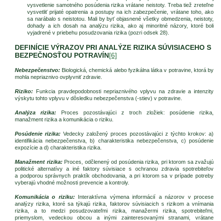
vysvetlenie samotného posúdenia rizika vrátane neistoty. Treba tiež zreteľne
vysvetliť prijaté opatrenia a postupy na ich zabezpečenie, vrátane toho, ako
sa narábalo s neistotou. Mali by byť objasnené všetky obmedzenia, neistoty,
dohady a ich dosah na analýzu rizika, ako aj minoritné názory, ktoré boli
vyjadrené v priebehu posudzovania rizika (pozri odsek 28).
DEFINÍCIE VÝRAZOV PRI ANALÝZE RIZIKA SÚVISIACEHO S
BEZPEČNOSŤOU POTRAVÍN
[6]
Nebezpečenstvo:
Biologická, chemická alebo fyzikálna látka v potravine, ktorá by
mohla nepriaznivo ovplyvniť zdravie.
Riziko:
Funkcia pravdepodobnosti nepriaznivého vplyvu na zdravie a intenzity
výskytu tohto vplyvu v dôsledku nebezpečenstva (-stiev) v potravine.
Analýza rizika:
Proces pozostávajúci z troch zložiek: posúdenie rizika,
manažment rizika a komunikácia o riziku.
Posúdenie rizika:
Vedecky založený proces pozostávajúci z týchto krokov: a)
identifikácia nebezpečenstva, b) charakteristika nebezpečenstva, c) posúdenie
expozície a d) charakteristika rizika.
Manažment rizika:
Proces, odčlenený od posúdenia rizika, pri ktorom sa zvažujú
politické alternatívy a iné faktory súvisiace s ochranou zdravia spotrebiteľov
a podporou správnych praktík obchodovania, a pri ktorom sa v prípade potreby
vyberajú vhodné možnosti prevencie a kontroly.
Komunikácia o riziku:
Interaktívna výmena informácií a názorov v procese
analýzy rizika, ktoré sa týkajú rizika, faktorov súvisiacich s rizikom a vnímania
rizika, a to medzi posudzovateľmi rizika, manažermi rizika, spotrebiteľmi,
priemyslom, vedeckou obcou a inými zainteresovanými stranami, vrátane