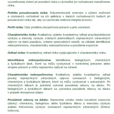
vysvetľovania zistení pri posúdení rizika a východísk pri rozhodovaní manažmentu
rizika.
Politika posudzovania rizika:
Dokumentované smernice o výbere možností
a súvisiacich rozhodnutí na ich aplikáciu v daných rozhodovacích bodoch pri
posudzovaní rizika tak, aby sa zachovala vedecká integrita procesu.
Profil rizika:
Opis problému bezpečnosti potravín a jeho súvislostí.
Charakteristika rizika:
Kvalitatívny a/alebo kvantitatívny odhad pravdepodobnosti
výskytu a intenzity výskytu známych potenciálnych nepriaznivých zdravotných
vplyvov na danú populáciu, vrátane sprievodných neistôt, na základe identifikácie
nebezpečenstva, charakteristiky nebezpečenstva a posúdenia expozície.
Odhad rizika:
Kvantitatívny odhad rizika vyplývajúceho z charakteristiky rizika.
Identifikácia nebezpečenstva:
Identifikácia biologických, chemických
a fyzikálnych látok, ktoré sa môžu vyskytovať v konkrétnej potravine alebo
skupine potravín a môžu nepriaznivo vplývať na zdravie.
Charakteristika nebezpečenstva:
Kvalitatívny a/alebo kvantitatívny odhad
povahy nepriaznivých zdravotných vplyvov súvisiacich s biologickými,
chemickými a fyzikálnymi látkami, ktoré sa môžu vyskytovať v potravinách. Pri
chemických látkach je potrebné vykonať posúdenie odozvy na dávku. Pri
biologických a fyzikálnych látkach sa vykonáva posúdenie odozvy na dávku
v prípade dostupnosti údajov.
Posúdenie odozvy na dávku:
Stanovenie vzťahu medzi rozsahom expozície
(dávky) chemickou, biologickou alebo fyzikálnou látkou a intenzitou výskytu
a/alebo frekvenciou výskytu súvisiacich nepriaznivých zdravotných účinkov
(odozva).