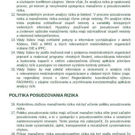
a súvisiacim konfliktom záujmov. Vieme však, že analýza rizika je opakovaný
proces, pri ktorom je nevyhnutná spolupráca manažerov a posudzovateľov
rizika.
Neodmysliteľným prvkom analýzy rizika je bdelosť. V procese posudzovania
rizika a manažmentu rizika existujú rôzne zdroje neistoty. Pri analýze rizika
treba explicitne zohľadňovať stupeň neistoty a variability dostupných
vedeckých informácií. Hypotézy používané pri posudzovaní rizika
a zvolenom spôsobe manažmentu rizika majú odzrkadľovať stupeň neistoty
a vlastností nebezpečenstva.
Vlády štátov majú zohľadniť pokyny a informácie vychádzajúce z aktivít
Kódexu, FAO a WHO a iných relevantných medzivládnych organizácií
vrátane OIE a IPPC.
Vlády štátov by podľa možnosti mali s podporou medzinárodných organizácií
pripraviť a realizovať programy vhodných školení, odovzdávania informácií
a budovania kapacít s cieľom zabezpečenia účinnej aplikácie princípov
analýzy rizík a postupov vo vlastnom systéme kontroly potravín.
Vlády štátov by mali zdieľať informácie a skúsenosti o analýze rizík
s relevantnými medzinárodnými organizáciami a vládami iných štátov (napr.
na regionálnej úrovni v rámci Regionálneho koordinačného výboru
FAO/WHO) v záujme rozširovania a urýchľovania konzistentnejšej aplikácie
analýzy rizík.
POLITIKA POSUDZOVANIA RIZIKA
Konkrétnou zložkou manažmentu rizika má byť určenie politiky posudzovania
rizika.
Politiku posudzovania rizika majú určovať manažeri rizika ešte pred začatím
posudzovania rizika, a to v spolupráci s posudzovateľmi rizika a ostatnými
zainteresovanými stranami. Tento postup má zabezpečiť, že posudzovanie
rizika bude systematické, úplné, transparentné a nezaťažené systematickou
chybou.
Príkaz manažerov rizika posudzovateľom rizika má byť podľa možnosti čo