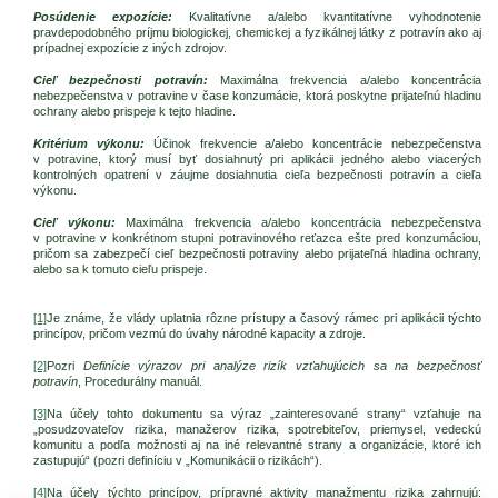
Posúdenie expozície:
Kvalitatívne a/alebo kvantitatívne vyhodnotenie
pravdepodobného príjmu biologickej, chemickej a fyzikálnej látky z potravín ako aj
prípadnej expozície z iných zdrojov.
Cieľ bezpečnosti potravín:
Maximálna frekvencia a/alebo koncentrácia
nebezpečenstva v potravine v čase konzumácie, ktorá poskytne prijateľnú hladinu
ochrany alebo prispeje k tejto hladine.
Kritérium výkonu:
Účinok frekvencie a/alebo koncentrácie nebezpečenstva
v potravine, ktorý musí byť dosiahnutý pri aplikácii jedného alebo viacerých
kontrolných opatrení v záujme dosiahnutia cieľa bezpečnosti potravín a cieľa
výkonu.
Cieľ výkonu:
Maximálna frekvencia a/alebo koncentrácia nebezpečenstva
v potravine v konkrétnom stupni potravinového reťazca ešte pred konzumáciou,
pričom sa zabezpečí cieľ bezpečnosti potraviny alebo prijateľná hladina ochrany,
alebo sa k tomuto cieľu prispeje.
[1]
Je známe, že vlády uplatnia rôzne prístupy a časový rámec pri aplikácii týchto
princípov, pričom vezmú do úvahy národné kapacity a zdroje.
[2]
Pozri
Definície výrazov pri analýze rizík vzťahujúcich sa na bezpečnosť
potravín
, Procedurálny manuál.
[3]
Na účely tohto dokumentu sa výraz „zainteresované strany“ vzťahuje na
„posudzovateľov rizika, manažerov rizika, spotrebiteľov, priemysel, vedeckú
komunitu a podľa možnosti aj na iné relevantné strany a organizácie, ktoré ich
zastupujú“ (pozri definíciu v „Komunikácii o rizikách“).
[4]
Na účely týchto princípov, prípravné aktivity manažmentu rizika zahrnujú: