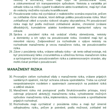
a zdokumentovať ich transparentným spôsobom. Neistota a variabilita pri
odhade rizika sa môžu vyjadriť kvalitatívne alebo kvantitatívne, majú byť však
do vedecky možného rozsahu kvantifikované.
Posudzovanie rizika má vychádzať z realistického scenára expozície, pričom
sa zohľadnia rôzne situácie, ktoré definuje politika posudzovania rizika. Musí
zohľadňovať citlivé a vysoko rizikové skupiny obyvateľstva. Pri posudzovaní
rizika majú byť podľa možnosti zohľadnené akútne, chronické (vrátane
dlhodobých), kumulatívne a/alebo kombinované nepriaznivé vplyvy na
zdravie.
Správa o posúdení rizika má uvádzať všetky obmedzenia, neistoty
a domnienky a ich vplyv na posudzovanie rizika. Uvedené majú byť aj
minoritné názory. Zodpovednosť za rozhodnutie o vplyve neistoty na
rozhodnutie manažmentu je vecou manažerov rizika, nie posudzovateľov
rizika.
Záver z posúdenia rizika, vrátane odhadu rizika – ak tento odhad existuje, má
byť prezentovaný ľahko zrozumiteľnou a užitočnou formou manažerom rizika
a sprístupnený iným posudzovateľom rizika a zainteresovaným stranám, aby
mohli získať prehľad o posudzovaní.
MANAŽMENT RIZIKA
Prvoradým cieľom rozhodnutí vlády o manažmente rizika, vrátane prijatých
sanitárnych opatrení, má byť ochrana zdravia spotrebiteľov. Treba sa vyhnúť
neopodstatneným rozdielom v opatreniach zameraných na podobné riziká
a odlišné situácie.
Manažment rizika má postupovať podľa štruktúrovaného prístupu, ktorý
zahrnuje prípravné aktivity
[4]
manažmentu rizika, vyhodnotenie možných
spôsobov manažmentu rizika, implementáciu, monitorovanie a sprehľadnenie
prijatých rozhodnutí.
Rozhodnutia majú vychádzať z posúdenia rizika a majú byť úmerné
odhadnutému riziku, pričom je potrebné, podľa možnosti, zohľadniť iné