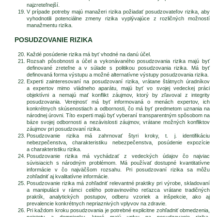
najzreteľnejší.
V prípade potreby majú manažeri rizika požiadať posudzovateľov rizika, aby
vyhodnotili potenciálne zmeny rizika vyplývajúce z rozličných možností
manažmentu rizika.
POSUDZOVANIE RIZIKA
Každé posúdenie rizika má byť vhodné na danú účel.
Rozsah pôsobnosti a účel a vykonávaného posudzovania rizika majú byť
definované zreteľne a v súlade s politikou posudzovania rizika. Má byť
definovaná forma výstupu a možné alternatívne výstupy posudzovania rizika.
Experti zainteresovaní na posudzovaní rizika, vrátane štátnych úradníkov
a expertov mimo vládneho aparátu, majú byť vo svojej vedeckej práci
objektívni a nemajú mať konflikt záujmov, ktorý by zľavoval z integrity
posudzovania. Verejnosť má byť informovaná o menách expertov, ich
konkrétnych skúsenostiach a odbornosti, čo má byť predmetom uznania na
národnej úrovni. Títo experti majú byť vyberaní transparentným spôsobom na
báze svojej odbornosti a nezávislosti záujmov, vrátane možných konfliktov
záujmov pri posudzovaní rizika.
Posudzovanie rizika má zahrnovať štyri kroky, t. j. identifikáciu
nebezpečenstva, charakteristiku nebezpečenstva, posúdenie expozície
a charakteristiku rizika.
Posudzovanie rizika má vychádzať z vedeckých údajov čo najviac
súvisiacich s národným problémom. Má používať dostupné kvantitatívne
informácie v čo najväčšom rozsahu. Pri posudzovaní rizika sa môžu
zohľadniť aj kvalitatívne informácie.
Posudzovanie rizika má zohľadniť relevantné praktiky pri výrobe, skladovaní
a manipulácii v rámci celého potravinového reťazca vrátane tradičných
praktík, analytických postupov, odberu vzoriek a inšpekcie, ako aj
prevalencie konkrétnych nepriaznivých vplyvov na zdravie.
Pri každom kroku posudzovania je potrebné explicitne zohľadniť obmedzenia,
neistoty a domnienky, ktoré majú vplyv na posudzovanie rizika,