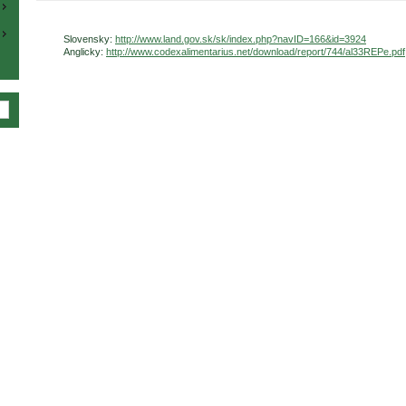
Slovensky:
http://www.land.gov.sk/sk/index.php?navID=166&id=3924
Anglicky:
http://www.codexalimentarius.net/download/report/744/al33REPe.pdf