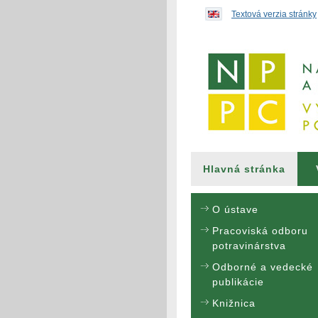
Preskočiť na obsah...
Textová verzia stránky
Hlavná stránka
O ústave
Pracoviská odboru
potravinárstva
Odborné a vedecké
publikácie
Knižnica