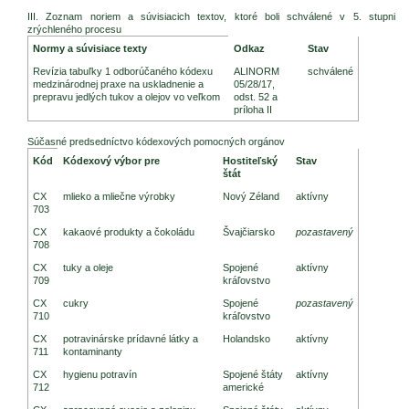
III. Zoznam noriem a súvisiacich textov, ktoré boli schválené v 5. stupni
zrýchleného procesu
Zasadnutie CAC (2005)
Normy a súvisiace texty
Odkaz
Stav
Revízia tabuľky 1 odborúčaného kódexu
ALINORM
schválené
medzinárodnej praxe na uskladnenie a
05/28/17,
prepravu jedlých tukov a olejov vo veľkom
odst. 52 a
príloha II
Súčasné predsedníctvo kódexových pomocných orgánov
Zasadnutie CAC (2005)
Kód
Kódexový výbor pre
Hostiteľský
Stav
štát
CX
mlieko a mliečne výrobky
Nový Zéland
aktívny
703
CX
kakaové produkty a čokoládu
Švajčiarsko
pozastavený
708
CX
tuky a oleje
Spojené
aktívny
709
kráľovstvo
CX
cukry
Spojené
pozastavený
710
kráľovstvo
CX
potravinárske prídavné látky a
Holandsko
aktívny
711
kontaminanty
CX
hygienu potravín
Spojené štáty
aktívny
712
americké