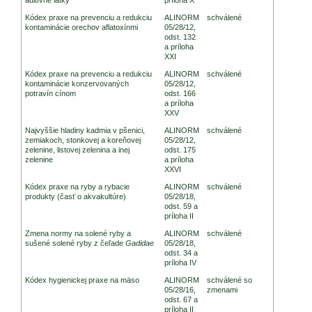
Kódex praxe na prevenciu a redukciu
ALINORM
schválené
kontaminácie orechov aflatoxínmi
05/28/12,
odst. 132
a príloha
XXI
Kódex praxe na prevenciu a redukciu
ALINORM
schválené
kontaminácie konzervovaných
05/28/12,
potravín cínom
odst. 166
a príloha
XXV
Najvyššie hladiny kadmia v pšenici,
ALINORM
schválené
zemiakoch, stonkovej a koreňovej
05/28/12,
zelenine, listovej zelenina a inej
odst. 175
zelenine
a príloha
XXVI
Kódex praxe na ryby a rybacie
ALINORM
schválené
produkty (časť o akvakultúre)
05/28/18,
odst. 59 a
príloha II
Zmena normy na solené ryby a
ALINORM
schválené
sušené solené ryby z čeľade
Gadidae
05/28/18,
odst. 34 a
príloha IV
Kódex hygienickej praxe na mäso
ALINORM
schválené so
05/28/16,
zmenami
odst. 67 a
príloha II