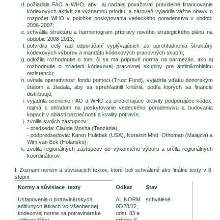
požiadala FAO a WHO, aby aj naďalej považovali pravidelné financovanie
kódexových aktivít za významnú prioritu, a zároveň vyjadrila vážne obavy o
rozpočet WHO v položke poskytovania vedeckého poradenstva v období
2006-2007;
schválila štruktúru a harmonogram prípravy nového strategického plánu na
obdobie 2008-2013;
potvrdila celý rad odporúčaní vyplývajúcich zo sprehľadnenia štruktúry
kódexových výborov a mandátu kódexových pracovných skupín;
odložila rozhodnutie o tom, či sa má pripraviť norma na parmezán, ako aj
rozhodnutie o zriadení kódexovej pracovnej skupiny pre antimikrobiálnu
rezistenciu;
uvítala operatívnosť fondu pomoci (Trust Fund), vyjadrila vďaku donorským
štátom a žiadala, aby sa sprehľadnili kritériá, podľa ktorých sa financie
distribuujú;
vyjadrila ocenenie FAO a WHO za prebiehajúce aktivity podporujúce kódex,
najmä s ohľadom na poskytovanie vedeckého poradenstva a budovania
kapacít v oblasti bezpečnosti a kvality potravín;
zvolila svojich zástupcov:
- predseda: Claude Mosha (Tanzánia),
- podpredsedovia: Karen Hulebak (USA), Norainin Mhd. Othoman (Malajzia) a
Wim van Eck (Holansko);
zvolila regionálnych zástupcov do výkonného výboru a určila regionálnych
koordinátorov.
I. Zoznam noriem a súvisiacich textov, ktoré boli schválené ako finálne texty v 8.
stupni
Zasadnutie CAC (2005)
Normy a súvisiace texty
Odkaz
Stav
Ustanovenia o potravinárskych
ALINORM
schválené
aditívnych látkach vo Všeobecnej
05/28/12,
kódexovej norme na potravinárske
odst. 83 a
aditívne látky
príloha X