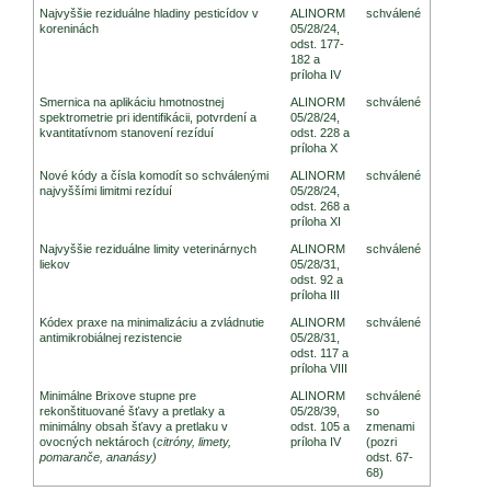
Najvyššie reziduálne hladiny pesticídov v
ALINORM
schválené
koreninách
05/28/24,
odst. 177-
182 a
príloha IV
Smernica na aplikáciu hmotnostnej
ALINORM
schválené
spektrometrie pri identifikácii, potvrdení a
05/28/24,
kvantitatívnom stanovení rezíduí
odst. 228 a
príloha X
Nové kódy a čísla komodít so schválenými
ALINORM
schválené
najvyššími limitmi rezíduí
05/28/24,
odst. 268 a
príloha XI
Najvyššie reziduálne limity veterinárnych
ALINORM
schválené
liekov
05/28/31,
odst. 92 a
príloha III
Kódex praxe na minimalizáciu a zvládnutie
ALINORM
schválené
antimikrobiálnej rezistencie
05/28/31,
odst. 117 a
príloha VIII
Minimálne Brixove stupne pre
ALINORM
schválené
rekonštituované šťavy a pretlaky a
05/28/39,
so
minimálny obsah šťavy a pretlaku v
odst. 105 a
zmenami
ovocných nektároch (
citróny, limety,
príloha IV
(pozri
pomaranče, ananásy)
odst. 67-
68)