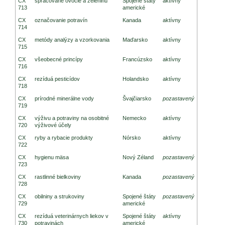
CX
spracované ovocie a zeleninu
Spojené štáty
aktívny
713
americké
CX
označovanie potravín
Kanada
aktívny
714
CX
metódy analýzy a vzorkovania
Maďarsko
aktívny
715
CX
všeobecné princípy
Francúzsko
aktívny
716
CX
rezíduá pesticídov
Holandsko
aktívny
718
CX
prírodné minerálne vody
Švajčiarsko
pozastavený
719
CX
výživu a potraviny na osobitné
Nemecko
aktívny
720
výživové účely
CX
ryby a rybacie produkty
Nórsko
aktívny
722
CX
hygienu mäsa
Nový Zéland
pozastavený
723
CX
rastlinné bielkoviny
Kanada
pozastavený
728
CX
obilniny a strukoviny
Spojené štáty
pozastavený
729
americké
CX
rezíduá veterinárnych liekov v
Spojené štáty
aktívny
730
potravinách
americké