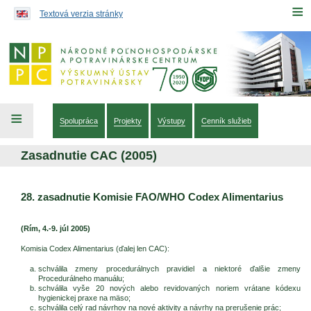
Preskočiť na obsah...
≡
Textová verzia stránky
≡
Spolupráca
Projekty
Výstupy
Cenník služieb
Zasadnutie CAC (2005)
28. zasadnutie Komisie FAO/WHO Codex Alimentarius
(Rím, 4.-9. júl 2005)
Komisia Codex Alimentarius (ďalej len CAC):
schválila zmeny procedurálnych pravidiel a niektoré ďalšie zmeny
Procedurálneho manuálu;
schválila vyše 20 nových alebo revidovaných noriem vrátane kódexu
hygienickej praxe na mäso;
schválila celý rad návrhov na nové aktivity a návrhy na prerušenie prác;