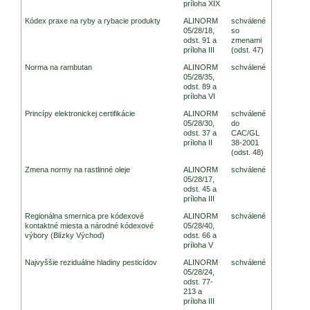
príloha XIX
Kódex praxe na ryby a rybacie produkty
ALINORM
schválené
05/28/18,
so
odst. 91 a
zmenami
príloha III
(odst. 47)
Norma na rambutan
ALINORM
schválené
05/28/35,
odst. 89 a
príloha VI
Princípy elektronickej certifikácie
ALINORM
schválené
05/28/30,
do
odst. 37 a
CAC/GL
príloha II
38-2001
(odst. 48)
Zmena normy na rastlinné oleje
ALINORM
schválené
05/28/17,
odst. 45 a
príloha III
Regionálna smernica pre kódexové
ALINORM
schválené
kontaktné miesta a národné kódexové
05/28/40,
výbory (Blízky Východ)
odst. 66 a
príloha V
Najvyššie reziduálne hladiny pesticídov
ALINORM
schválené
05/28/24,
odst. 77-
213 a
príloha III