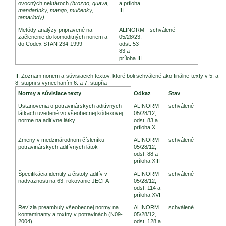
ovocných nektároch
(hrozno, guava,
a príloha
mandarínky, mango, mučenky,
III
tamarindy)
Metódy analýzy pripravené na
ALINORM
schválené
začlenenie do komoditných noriem a
05/28/23,
do Codex STAN 234-1999
odst. 53-
83 a
príloha III
II. Zoznam noriem a súvisiacich textov, ktoré boli schválené ako finálne texty v 5. a
8. stupni s vynechaním 6. a 7. stupňa
Zasadnutie CAC (2005)
Normy a súvisiace texty
Odkaz
Stav
Ustanovenia o potravinárskych aditívnych
ALINORM
schválené
látkach uvedené vo všeobecnej kódexovej
05/28/12,
norme na aditívne látky
odst. 83 a
príloha X
Zmeny v medzinárodnom čísleníku
ALINORM
schválené
potravinárskych aditívnych látok
05/28/12,
odst. 88 a
príloha XIII
Špecifikácia identity a čistoty aditív v
ALINORM
schválené
nadväznosti na 63. rokovanie JECFA
05/28/12,
odst. 114 a
príloha XVI
Revízia preambuly všeobecnej normy na
ALINORM
schválené
kontaminanty a toxíny v potravinách (N09-
05/28/12,
2004)
odst. 128 a