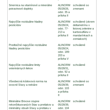
Smernica na vitamínové a minerálne
ALINORM
schválené so
potravinové doplnky
05/28/26,
zmenami
odst. 35 a
príloha II
Najvyššie reziduálne hladiny
ALINORM
schválené (okrem
pesticídov
05/28/24,
deltametrínu v
odst. 77-
listovej zelenine a
213 a
karbosulfánu v
príloha II
mandarínkach a
zemiakoch)
Predbežné najvyššie reziduálne
ALINORM
schválené
hladiny pesticídov
05/28/24,
odst. 189-
203 a
príloha V
Najvyššie reziduálne limity
ALINORM
schválené
veterinárnych liekov
05/28/31,
odst. 92 a
príloha II
Všeobecná kódexová norma na
ALINORM
schválené so
ovocné šťavy a nektáre
05/28/39,
zmenami
odst. 103
a príloha
II
Minimálne Brixove stupne
ALINORM
schválené
rekonštituovaných štiav a pretlakov a
05/28/39,
minimálny obsah šťavy a pretlaku v
odst. 104