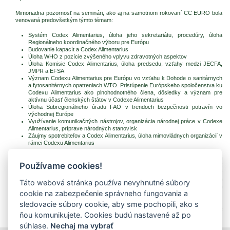
Mimoriadna pozornosť na seminári, ako aj na samotnom rokovaní CC EURO bola
venovaná predovšetkým týmto témam:
Systém Codex Alimentarius, úloha jeho sekretariátu, procedúry, úloha
Regionálneho koordinačného výboru pre Európu
Budovanie kapacít a Codex Alimentarius
Úloha WHO z pozície zvýšeného vplyvu zdravotných aspektov
Úloha Komisie Codex Alimentarius, úloha predsedu, vzťahy medzi JECFA,
JMPR a EFSA
Význam Codexu Alimentarius pre Európu vo vzťahu k Dohode o sanitárnych
a fytosanitárnych opatreniach WTO. Pristúpenie Európskeho spoločenstva ku
Codexu Alimentarius ako plnohodnotného člena, dôsledky a význam pre
aktívnu účasť členských štátov v Codexe Alimentarius
Úloha Subregionálneho úradu FAO v trendoch bezpečnosti potravín vo
východnej Európe
Využívanie komunikačných nástrojov, organizácia národnej práce v Codexe
Alimentarius, príprave národných stanovísk
Záujmy spotrebiteľov a Codex Alimentarius, úloha mimovládnych organizácií v
rámci Codexu Alimentarius
Na rokovaní CC EURO sa zúčastnilo 94 zástupcov 32 štátov, viacerých
Používame cookies!
medzinárodných organizácií, ako aj FAO a WHO. Bratislavské zasadnutie CC
EURO vysoko prevýšilo všetky očakávania a získalo nový, doteraz nevídaný
rozmer, poukazujúci výrazne na skutočnosť, že v oblasti harmonizácie
Táto webová stránka používa nevyhnutné súbory
potravinových noriem nadišiel čas prekrývania dvoch systémov - súčasných
cookie na zabezpečenie správneho fungovania a
členov EÚ a celého radu ostatných európskych, resp. eurázijských štátov.
sledovacie súbory cookie, aby sme pochopili, ako s
T. Šinková
ňou komunikujete. Cookies budú nastavené až po
súhlase.
Nechaj ma vybrať