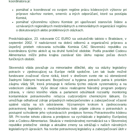
koordinátora je:
pomáhať a koordinovať vo svojom regióne prácu kódexových výborov pri
príprave návrhov noriem, smerníc a iných odporúčaní, ktoré sa postúpia
Komisii,
pomáhať výkonnému výboru Komisie pri ujasňovaní stanovísk štátov a
uznávaných regionálnych medzivládnych a mimovládnych organizácií regiónu
o diskutovaných alebo problémových otázkach.
Predchádzajúce, 23. rokovanie CC EURO sa uskutočnilo takisto v Bratislave, v
septembri 2002. V nadväznosti na dobrú odbornú a organizačnú prípravu a
úspešný priebeh rokovania schválila Komisia CAC Slovenskú republiku za
koordinátora týchto aktivít aj na druhé funkčné obdobie. Podľa pravidiel Codexu
Alimentarius môže jedna krajina zastávať túto úlohu najviac počas dvoch
funčkných období.
Slovenská vláda považuje za mimoriadne dôležité, aby sa otázky legislatívy
potravín v zjednocujúcej sa Európe riešili spoločne. Len tak bude možné
fundovane zvažovať rôzne riziká, ktoré v dnešnom svete nie sú obmedzené
žiadnymi štátnymi hranicami. Bezpečnosť a hygiena potravín patria k prioritám
záujmu vlády SR, ktorá pristupuje k riešeniu týchto otázok systematicky a na
vedeckom základe. Vyše desať rokov realizujeme Národný program podpory
zdravia, v rámci ktorého vláda a parlament odsúhlasili rozsiahly monitoring
kontaminácie potravinového reťazca cudzorodými chemickými látkami, čo
umožňuje odhaľovať zdroje prípadných nebezpečenstiev a zabezpečovať včasné
spätné väzby na ich odstránenie. Významným krokom k zjednocovaniu
potravinovej legislatívy s medzinárodnou bolo prijatie zákona o potravinách a
postupné schválenie jeho vykonávacích predpisov formou Potravinového kódexu
SR. Pri tvorbe tohoto zákona a predpisov sa vychádzalo z legislatívy Európskej
únie a Codexu Alimentarius. Situácia v medzinárodnej normalizácii sa v Slovenskej
republike priebežne sleduje a aktuálne zmeny sa odrážajú v našich národných
legislatívnych úpravách. Na tvorbe potravinovej legislatívy a zabezpečovaní úloh v