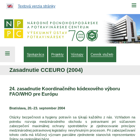
Preskočiť na obsah...
≡
Textová verzia stránky
≡
Spolupráca
Projekty
Výstupy
Cenník služieb
Zasadnutie CCEURO (2004)
24. zasadnutie Koordinačného kódexového výboru
FAO/WHO pre Európu
Bratislava, 20.-23. september 2004
Otázky bezpečnosti a hygieny potravín sa týkajú každého z nás. Vzhľadom na
potrebu rozvoja medzinárodného obchodu s potravinami pri súčasnom
zabezpečení maximálnej ochrany spotrebiteľov je zjednocovanie princípov
medzinárodnej potravinovej legislatívy nevyhnutným procesom. Pri zabezpečovaní
tohoto cieľa má kľúčový význam parciálne zjednotenie stanovísk reprezentantov
štátov na regionálnej báze.