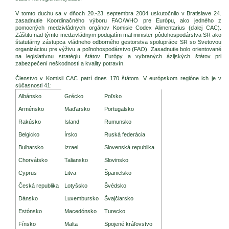
V tomto duchu sa v dňoch 20.-23. septembra 2004 uskutočnilo v Bratislave 24.
zasadnutie Koordinačného výboru FAO/WHO pre Európu, ako jedného z
pomocných medzivládnych orgánov Komisie Codex Alimentarius (ďalej CAC).
Záštitu nad týmto medzivládnym podujatím mal minister pôdohospodárstva SR ako
štatutárny zástupca vládneho odborného gestorstva spolupráce SR so Svetovou
organizáciou pre výživu a poľnohospodárstvo (FAO). Zasadnutie bolo orientované
na legislatívnu stratégiu štátov Európy a vybraných ázijských štátov pri
zabezpečení neškodnosti a kvality potravín.
Členstvo v Komisii CAC patrí dnes 170 štátom. V európskom regióne ich je v
súčasnosti 41:
Zasadnutie CCEURO (2004)
Albánsko
Grécko
Poľsko
Arménsko
Maďarsko
Portugalsko
Rakúsko
Island
Rumunsko
Belgicko
Írsko
Ruská federácia
Bulharsko
Izrael
Slovenská republika
Chorvátsko
Taliansko
Slovinsko
Cyprus
Litva
Španielsko
Česká republika
Lotyšsko
Švédsko
Dánsko
Luxembursko
Švajčiarsko
Estónsko
Macedónsko
Turecko
Fínsko
Malta
Spojené kráľovstvo