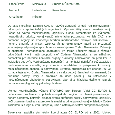
Francúzsko
Moldavsko
Srbsko a Čierna Hora
Nemecko
Holandsko
Kazachstan
Gruzínsko
Nórsko
Do aktivít orgánov Komisie CAC je navyše zapojený aj celý rad mimovládnych
odborných a spotrebiteľských organizácií. Vyspelé štáty sveta považujú svoju
účasť na tvorbe medzinárodnej legislatívy Codex Alimentarius za významnú
hospodársku prioritu, ktorej venujú mimoriadnu pozornosť. Komisia CAC a jej
pomocné orgány sa zaoberajú tvorbou medzinárodne platných dokumentov -
noriem, smerníc a limitov. Zbierka týchto dokumentov, ktoré sa prezentujú
jednotným predpísaným spôsobom, sa označuje ako Codex Alimentarius. Zahrnuje
aj opatrenia poradenského charakteru vo forme kódexov praxe a rôznych
odporúčaní, ktoré majú podporiť cieľ Codexu Alimentarius a sú užitočnou
pomôckou pre národné kontrolné orgány a autority zodpovedné za produkciu a
legislatívu potravín. Majú súčasne napomôcť harmonizácii definícií a požiadaviek v
medzinárodnom meradle, aby chránili spotrebiteľov a prispievali k rozvoju
medzinárodného obchodu s potravinami. Svetová organizácia pre obchod (WTO)
uznáva legislatívu Codex Alimentarius za celosvetový štandard, čo znamená, že
príslušné normy, limity a smernice sa dnes považujú za referenčné v
medzinárodnom obchode s potravinami, ako aj z hľadiska ďalšieho rozvoja
potravinárskej legislatívy jednotlivých štátov.
Úlohou Koordinačného výboru FAO/WHO pre Európu (ďalej CC EURO) je
definovanie problémov a potrieb európskeho regiónu v oblasti potravinových
noriem a kontroly potravín, zjednocovanie európskej politiky potravinovej legislatívy
voči ostatným krajinám a prepojenie medzinárodnej potravinovej legislatívy Codex
Alimentarius s legislatívou Európskej únie a ostatných štátov európskeho regiónu.
Slovenská republika plní úlohy koordinátora CC EURO od r. 2001. Úlohou