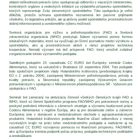
oblasti neškodnosti potravín úzko spolupracujú odborníci z viacerých ministerstiev,
kontrolných orgánov a vedeckých inštitúcií za výdatného príspevku spotrebiteľov,
ktorých reprezentuje Zväz slovenských spotrebiteľov. Táto spolupráca je veľmi
dôležitá, pretože ochrana spotrebiteľov neznamená len pasívne prijímanie
všetkého, čo legislatíva prikáže, ale aj aktívny podiel spotrebiteľov prostredníctvom
dobrej informovanosti a uvedomelého výberu možností.
Svetová organizácia pre výživu a poľnohospodárstvo (FAO) a Svetová
zdravotnícka organizácia (WHO) poskytujú štátom významnú pomoc formou
edukačných materiálov, ktoré sa využívajú pri šírení poznatkov medzi výrobcov a
spotrebiteľov, ako aj prostredníctvom aktivít v rámci projektov technickej
kooperácie. Nemalý význam má tiež príspevok FAO, ktorý umožnil zvládnuť
zorganizovanie tohoto významného podujatia.
Satelitným podujatím 23. zasadnutia CC EURO bol Európsky seminár Codex
Alimentarius, ktorý sa uskutočnil v Bratislave 19. septembra 2004. Toto podujatie
bolo spoločným projektom vlády Holandského kráľovstva (predsedajúcej krajiny
EÚ v 2. polroku 2004), zastúpenej Ministerstvom poľnohospodárstva, prírody a
kvality potravín, a Slovenskej republiky zastúpenej Výskumným ústavom
potravinárskym v spolupráci s Ministerstvom pôdohospodárstva SR - Výborom pre
spoluprácu s FAO.
Seminár bol zameraný na aktivizáciu činností všetkých členských krajín FAO a
WHO, ktoré sú členmi Spoločného programu FAO/WHO pre potravinové normy a
poskytol podrobnú informáciu o zámeroch stratégie a významu budúcnosti práce
Codexu Alimentarius v regióne Európy, ako aj pre dosiahnutie cieľov a zámerov
Európskej únie v domácom a medzinárodnom obchode s agropotravinárskymi
produktmi. Holandské kráľovstvo podporilo finančne účasť odborníkov z menej
rozvinutých krajín na práci tohto medzinárodného podujatia a nadväzne aj na
zasadnutí CC EURO rozvojovou pomocou vo finančnom príspevku. FAO/WHO,
ako aj Európska komisia podporili počas prípravy podujatia technickými podkladmi
a prednáškami.