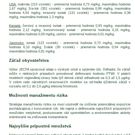
USA:
makrela (213 vzoriek) - priemerná hodnota 0,73 mg/kg, maximálna hodnota
1,67 mg/kg; žra-lok (351 vzoriek) - priemerná hodnota 0,99 mg/kg, maximálna
hodnota 4,54 mg/kg; mrazený tuniak (131 vzoriek) - priemerná hodnota 0,38
mg/kg, maximálna hodnota 1,3 mg/kg.
Kanada:
čerstvý a mrazený tuniak - priemerná hodnota 0,93 mg/kg, maximálna
hodnota 2,12 mg/kg; konzervovaný tuniak - priemerná hodnota 0,15 mg/kg,
maximálna hodnota 0,59 mg/kg; ustrice - priemerná hodnota 0,01 mg/kg.
Japonsko:
tuniak (123 vzoriek) - priemerná hodnota 0,73 mg/kg, maximálna
hodnota 6,10 mg/kg; žralok (30 vzoriek) - priemerná hodnota 0,54 mg/kg,
maximálna hodnota 0,81 mg/kg.
Záťaž obyvateľstva
Výbor JECFA spracoval údaje o výskyte ortuti a spotrebe rýb. Odhadol, že záťaž
môže v niektorých prípadoch presahovať definovanú hodnotu PTWI. V piatich
modeloch regionálnej stravy bola týž-denná záťaž odhadnutá na 0,3 až 1,5 µg/kg.
V celom rade národných stravovacích modelov sa od-hadla týždenná záťaž v
rozsahu od 0,1 do 2,0 µg/kg telesnej hmotnosti.
Možnosti manažmentu rizika
Stratégia manažmentu rizika sa musí sústrediť na zníženie potenciálnej expozície
pochádzajúcej z konzumácie rýb. Ide najmä o definovanie najvyšších prípustných
množstiev metylortuti, poskytovanie rád spotrebiteľom a environmentálne aktivity
orientované na znižovanie kontaminácie.
Najvyššie prípustné množstvá
Kódexové smerné limity pre celkový obsah ortuti: 1 mg/kg (veľké dravé ryby) a 0,5