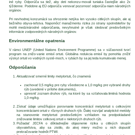
iné ryby. Odporúča sa tiež, aby deti nekonzu-movali tuniaka častejšie ako 2x
týždenne. Podobne aj EÚ odporúča venovať pozornosť odporúča-niam národných
orgánov.
Pri nevhodnej konzumácii sa ohrozenie netýka len vysoko citlivých skupín, ale aj
bežného obyva-teľstva. Napomôcť manažmentu rizika zo strany spotrebiteľov by
mohli medzinárodné odporúčania, nevyhnutné je však sledovať predovšetkým
informácie zodpovedných národných orgánov.
Environmentálne opatrenia
V rámci UNEP (United Nations Environment Programme) sa v súčasnosti tvorí
program na znižo-vanie emisií ortuti. Globálna redukcia emisií by pomohla znížiť
výskyt ortuti vo vodných systé-moch, v rybách by sa jej teda kumulovalo menej.
Odporúčania
Aktualizovať smerné limity metylortuti, čo znamená
zachovať 0,5 mg/kg pre ryby všeobecne a 1,0 mg/kg pre vybrané druhy
rýb (uvedené v prílohe dokumentu),
upresniť zoznam druhov rýb, na ktoré by sa vzťahovala limitná hodnota
1,0 mg/kg.
Získať údaje umožňujúce porovnanie koncentrácií metylortuti s celkovými
koncentráciami ortuti v rôznych druhoch rýb. Ďalej rozvíjať analytické metódy
na stanovenie metylortuti predovšetkým vzhľadom na predpokladané
znižovanie limitov celkovej ortuti v niektorých druhoch rýb.
Požiadať JECFA o dôkladnejšie objasnenie rizika u citlivých skupín
obyvateľstva, aby sa zistilo, do akej miery možno u nich dopustiť
prekračovanie hodnôt PTWI.