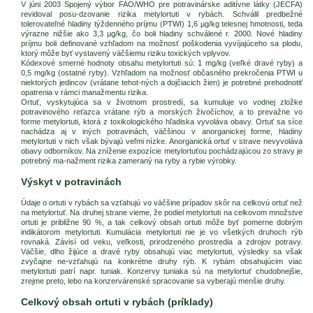
V júni 2003 Spojený výbor FAO/WHO pre potravinárske aditívne látky (JECFA)
revidoval posu-dzovanie rizika metylortuti v rybách. Schválil predbežné
tolerovateľné hladiny týždenného príjmu (PTWI) 1,6 µg/kg telesnej hmotnosti, teda
výrazne nižšie ako 3,3 µg/kg, čo boli hladiny schválené r. 2000. Nové hladiny
príjmu boli definované vzhľadom na možnosť poškodenia vyvíjajúceho sa plodu,
ktorý môže byť vystavený väčšiemu riziku toxických vplyvov.
Kódexové smerné hodnoty obsahu metylortuti sú: 1 mg/kg (veľké dravé ryby) a
0,5 mg/kg (ostatné ryby). Vzhľadom na možnosť občasného prekročenia PTWI u
niektorých jedincov (vrátane tehot-ných a dojčiacich žien) je potrebné prehodnotiť
opatrenia v rámci manažmentu rizika.
Ortuť, vyskytujúca sa v životnom prostredí, sa kumuluje vo vodnej zložke
potravinového reťazca vrátane rýb a morských živočíchov, a to prevažne vo
forme metylortuti, ktorá z toxikologického hľadiska vyvoláva obavy. Ortuť sa síce
nachádza aj v iných potravinách, väčšinou v anorganickej forme, hladiny
metylortuti v nich však bývajú veľmi nízke. Anorganická ortuť v strave nevyvoláva
obavy odborníkov. Na zníženie expozície metylortuťou pochádzajúcou zo stravy je
potrebný ma-nažment rizika zameraný na ryby a rybie výrobky.
Výskyt v potravinách
Údaje o ortuti v rybách sa vzťahujú vo väčšine prípadov skôr na celkovú ortuť než
na metylortuť. Na druhej strane vieme, že podiel metylortuti na celkovom množstve
ortuti je približne 90 %, a tak celkový obsah ortuti môže byť pomerne dobrým
indikátorom metylortuti. Kumulácia metylortuti nie je vo všetkých druhoch rýb
rovnaká. Závisí od veku, veľkosti, prirodzeného prostredia a zdrojov potravy.
Väčšie, dlho žijúce a dravé ryby obsahujú viac metylortuti, výsledky sa však
zvyčajne ne-vzťahujú na konkrétne druhy rýb. K rybám obsahujúcim viac
metylortuti patrí napr. tuniak. Konzervy tuniaka sú na metylortuť chudobnejšie,
zrejme preto, lebo na konzervárenské spracovanie sa vyberajú menšie druhy.
Celkový obsah ortuti v rybách (príklady)