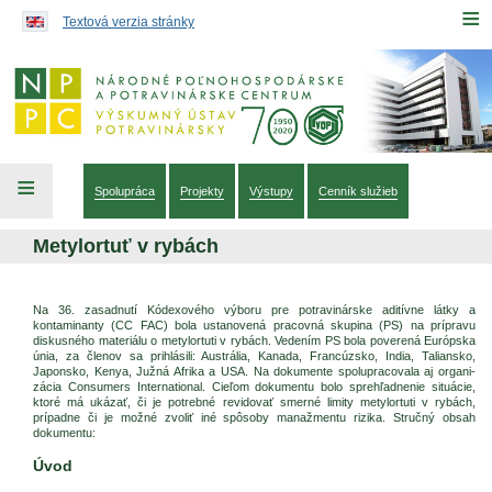
Preskočiť na obsah...
≡
Textová verzia stránky
≡
Spolupráca
Projekty
Výstupy
Cenník služieb
Metylortuť v rybách
Na 36. zasadnutí Kódexového výboru pre potravinárske aditívne látky a
kontaminanty (CC FAC) bola ustanovená pracovná skupina (PS) na prípravu
diskusného materiálu o metylortuti v rybách. Vedením PS bola poverená Európska
únia, za členov sa prihlásili: Austrália, Kanada, Francúzsko, India, Taliansko,
Japonsko, Kenya, Južná Afrika a USA. Na dokumente spolupracovala aj organi-
zácia Consumers International. Cieľom dokumentu bolo sprehľadnenie situácie,
ktoré má ukázať, či je potrebné revidovať smerné limity metylortuti v rybách,
prípadne či je možné zvoliť iné spôsoby manažmentu rizika. Stručný obsah
dokumentu:
Úvod