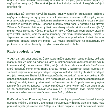
mg/kg (iné druhy rýb). Nie je však jasné, ktoré druhy patria do kategórie veľkých
dravých rýb.
Legislatíva EÚ definuje najvyššie hladiny ortuti v rybacích produktoch, pričom 1
mg/kg sa vzťahu-je na ryby uvedené v konkrétnom zozname a 0,5 mg/kg na iné
ryby a rybacie produkty. Vzhľadom na analyticky stanovené hladiny ortuti v rybách
sa uvažuje o znížení limitov. Podobné predpisy platia napr. v Austrálii a na Novom
Zélande. V Kanade platí smerný limit pre celkový obsah ortuti v svalovine rýb 0,5
mg/kg. Vzťahuje sa na všetky predávané ryby s výnimkou troch druhov dravých
rýb: žralok, mečiar, čerstvý alebo mrazený (nie však konzervovaný) tuniak. V
Japonsku je pre nie-ktoré druhy rýb definovaná predbežná limitná hodnota
celkového obsahu ortuti 0,4 mg/kg (0,3 mg/kg prepočítané na metylortuť). Pri
prekročení uvedenej hodnoty sa ryby musia stiahnuť z obehu.
Rady spotrebiteľom
V USA sa rady sústreďujú na ženy, ktoré môžu otehotnieť, tehotné ženy, dojčiace
matky a deti. Že-nám sa odporúča, aby: a/ nekonzumovali konkrétne druhy rýb; b/
konzumovali týždenne najviac 340 g takých druhov rýb a morských živočíchov,
ktoré obsahujú menej ortuti (napr. krevety, tuniak v konzerve, losos, sumec); c/
sledovali odporúčania zodpovedných orgánov ohľadom lokálnych sladkovodných
rýb (ak nejestvujú žiadne lokálne odporúčania, treba dbať na to, aby celková týž-
denná konzumácia akýchkoľvek rýb neprekročila 340 g). Podobné odporúčania sa
vzťahujú na deti, ktoré by však mali mať menšie porcie. Odporúčania sa týkajú aj
jednotlivých druhov tuniaka. Tu-niak označovaný ako "white" má viac ortuti, preto
sa ho neodporúča konzumovať viac ako 170 g týždenne, kým tuniak "light" v
konzerve možno konzumovať v množstve 340 g týždenne.
Podľa odporúčaní Európskej únie by citlivé skupiny obyvateľstva (rovnaké ako je
uvedené vyššie v prípade USA) nemali konzumovať týždenne viac ako jednu malú
porciu dravých rýb (menej ako 100 g) a v takom prípade už nekonzumovať žiadne