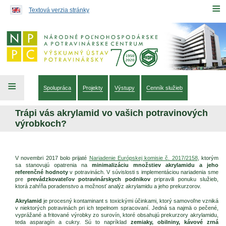
Preskočiť na obsah...
≡
Textová verzia stránky
≡
Spolupráca
Projekty
Výstupy
Cenník služieb
Trápi vás akrylamid vo vašich potravinových
výrobkoch?
V novembri 2017 bolo prijaté
Nariadenie Európskej komisie č. 2017/2158
, ktorým
sa stanovujú opatrenia na
minimalizáciu množstiev akrylamidu a jeho
referenčné hodnoty
v potravinách. V súvislosti s implementáciou nariadenia sme
pre
prevádzkovateľov potravinárskych podnikov
pripravili ponuku služieb,
ktorá zahŕňa poradenstvo a možnosť analýz akrylamidu a jeho prekurzorov.
Akrylamid
je procesný kontaminant s toxickými účinkami, ktorý samovoľne vzniká
v niektorých potravinách pri ich tepelnom spracovaní. Jedná sa najmä o pečené,
vyprážané a fritované výrobky zo surovín, ktoré obsahujú prekurzory akrylamidu,
teda asparagín a cukry. Sú to napríklad
zemiaky, obilniny, kávové zrná