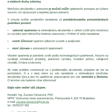
a niektoré druhy zeleniny.
Množstvo akrylamidu v potravine
je možné znížiť
uplatnením postupov pri výbere
surovín, ich spracovaní a tepelnej úprave potravín.
V zmysle vyššie uvedeného nariadenia sú
prevádzkovatelia potravinárskych
podnikov povinní
:
•
vykonať opatrenia
na minimalizáciu akrylamidu s cieľom znížiť jeho množstvo
vo výrobku pod referenčnú hodnotu stanovenú v Prílohe IV tohto nariadenia
•
overiť účinnosť
opatrení odberom vzoriek a analýzami
•
viesť záznam
o vykonaných opatreniach
Vhodné opatrenia je potrebné zvoliť podľa technologických podmienok, ktorými sa
vyrábajú zemiakové produkty, pekárske výrobky, trvanlivé pečivo, raňajkové
cereálie, či káva a kávoviny.
Ak máte problém zorientovať sa v problematike akrylamidu, prípadne ak ste na
pochybách, či a v akej miere sa vás nariadenie o minimalizácii množstiev
akrylamidu týka a ako ho uplatňovať, pripravujeme pre vás
semináre a školenia
.
O termíne vás budeme včas informovať.
Dajte nám vedieť váš záujem.
Kontakt: Ing. Zuzana Ciesarová, PhD.
NPPC Výskumný ústav potravinársky, Priemyselná 4, 824 75 Bratislava
e-mail:
zuzana.ciesarova@vup.sk
,
tel.: 02/50237 092