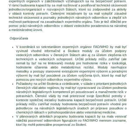
expertných orgánoch v záležitostiach vzťahujúcich sa na bezpečnosť potravín.
V rámci budovania kapacít by sa mali rozširovať a posilňovať technické skúsenosti
jednotlivcov/organizácií v rozvojových štátoch, ktoré sú zodpovedné za aktivity
v oblasti kontroly potravín. Cielenými iniciatívami by sa mali vylepšiť zásadné
technické skúsenosti a poznatky jednotlivých národných odborníkov a zlepšiť ich
možnosti participovať na zasadnutiach expertného orgánu. Toto je tiež dôležité pre
pomoc práci národných odborníkov v oblasti vedeckého poradenstva na národnej
a medzinárodnej úrovni.
Odporúčania
V koordinácii so sekretariátom expertných orgánov FAO/WHO by mali byť
vyvinuté vhodné informačné a školiace moduly za účelom podpory
vedeckých odborníkov v členských štátoch ako aj za účelom zlepšenia ich
technických a vedeckých schopností. Určité príklady môžu zahŕňať (ale
nemali by byť na ne limitované) moduly pre hodnotenie rizika v toxikológii,
hodnotenie ožiarenia alebo metabolizmus rezíduí. Moduly navrhujúce
metodiky a postupy stanovené existujúcimi expertnými výbormi a poradnými
výbormi by mali byť posúdené za účelom vytýčenia tých, ktoré by mali byť
pomocou pre nových odborníkov expertného výboru.
Požiadavky na určité školenia a vzdelávanie, v súlade s prioritami jednotlivých
členských vlád alebo regiónov, by mali byť vypracované za účelom posilnenia
národných legislatívnych kompetencií pri posudzovaní a manažmente rizík v
potravinách. Členské vlády by mali priorizovať svoje špecifické potreby v
kontexte spoločnej iniciatívy budovania kapacít bezpečnosti potravín. Určité
príklady môžu zahŕňať moduly hodnotenia bezpečnosti potravín vhodné pre
jednotlivcov na národných legislatívnych úradoch pri príprave posudkov o
chemických látkach v poľnohospodárstve alebo veterinárnej medicíne.
V plánovaných aktivitách programu budovania kapacít by sa mala venovať
náležitá pozornosť odborníkom figurujúcim vo FAO/WHO mennom zozname,
ktorí by mohli potenciálne prosperovať zo školení.