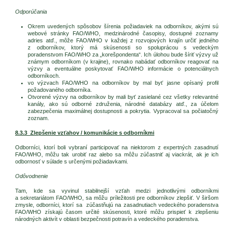
Odporúčania
Okrem uvedených spôsobov šírenia požiadaviek na odborníkov, akými sú
webové stránky FAO/WHO, medzinárodné časopisy, dostupné zoznamy
adries atď., môže FAO/WHO v každej z rozvojových krajín určiť jedného
z odborníkov, ktorý má skúsenosti so spoluprácou s vedeckým
poradenstvom FAO/WHO za „korešpondenta“. Ich úlohou bude šíriť výzvy už
známym odborníkom (v krajine), rovnako nabádať odborníkov reagovať na
výzvy a eventuálne poskytovať FAO/WHO informácie o potenciálnych
odborníkoch.
vo výzvach FAO/WHO na odborníkov by mal byť jasne opísaný profil
požadovaného odborníka.
Otvorené výzvy na odborníkov by mali byť zasielané cez všetky relevantné
kanály, ako sú odborné združenia, národné databázy atď., za účelom
zabezpečenia maximálnej dostupnosti a pokrytia. Vypracoval sa počiatočný
zoznam.
8.3.3 Zlepšenie vzťahov / komunikácie s odborníkmi
Odborníci, ktorí boli vybraní participovať na niektorom z expertných zasadnutí
FAO/WHO, môžu tak urobiť raz alebo sa môžu zúčastniť aj viackrát, ak je ich
odbornosť v súlade s určenými požiadavkami.
Odôvodnenie
Tam, kde sa vyvinul stabilnejší vzťah medzi jednotlivými odborníkmi
a sekretariátom FAO/WHO, sa môžu príležitosti pre odborníkov zlepšiť. V širšom
zmysle, odborníci, ktorí sa zúčastňujú na zasadnutiach vedeckého poradenstva
FAO/WHO získajú časom určité skúsenosti, ktoré môžu prispieť k zlepšeniu
národných aktivít v oblasti bezpečnosti potravín a vedeckého poradenstva.