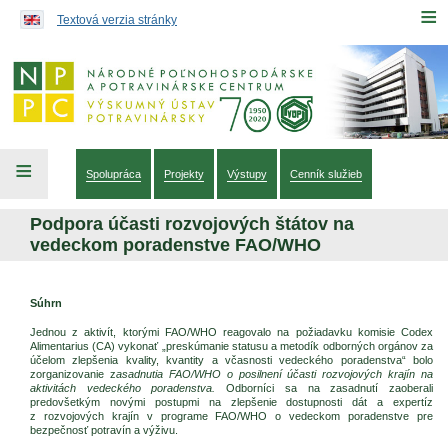
Preskočiť na obsah...
≡
Textová verzia stránky
≡
Spolupráca
Projekty
Výstupy
Cenník služieb
Podpora účasti rozvojových štátov na
vedeckom poradenstve FAO/WHO
Súhrn
Jednou z aktivít, ktorými FAO/WHO reagovalo na požiadavku komisie Codex
Alimentarius (CA) vykonať „preskúmanie statusu a metodík odborných orgánov za
účelom zlepšenia kvality, kvantity a včasnosti vedeckého poradenstva“ bolo
zorganizovanie z
asadnutia FAO/WHO o posilnení účasti rozvojových krajín na
aktivitách vedeckého poradenstva.
Odborníci sa na zasadnutí zaoberali
predovšetkým novými postupmi na zlepšenie dostupnosti dát a expertíz
z rozvojových krajín v programe FAO/WHO o vedeckom poradenstve pre
bezpečnosť potravín a výživu.