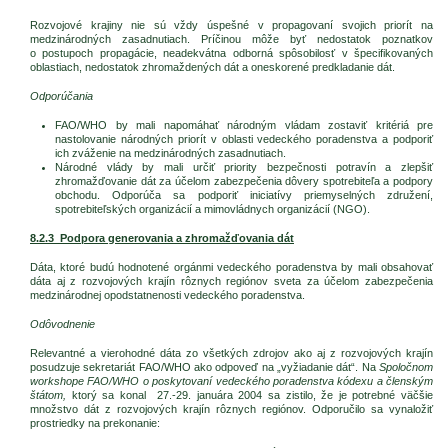
Rozvojové krajiny nie sú vždy úspešné v propagovaní svojich priorít na
medzinárodných zasadnutiach. Príčinou môže byť nedostatok poznatkov
o postupoch propagácie, neadekvátna odborná spôsobilosť v špecifikovaných
oblastiach, nedostatok zhromaždených dát a oneskorené predkladanie dát.
Odporúčania
FAO/WHO by mali napomáhať národným vládam zostaviť kritériá pre
nastolovanie národných priorít v oblasti vedeckého poradenstva a podporiť
ich zváženie na medzinárodných zasadnutiach.
Národné vlády by mali určiť priority bezpečnosti potravín a zlepšiť
zhromažďovanie dát za účelom zabezpečenia dôvery spotrebiteľa a podpory
obchodu. Odporúča sa podporiť iniciatívy priemyselných združení,
spotrebiteľských organizácií a mimovládnych organizácií (NGO).
8.2.3 Podpora generovania a zhromažďovania dát
Dáta, ktoré budú hodnotené orgánmi vedeckého poradenstva by mali obsahovať
dáta aj z rozvojových krajín rôznych regiónov sveta za účelom zabezpečenia
medzinárodnej opodstatnenosti vedeckého poradenstva.
Odôvodnenie
Relevantné a vierohodné dáta zo všetkých zdrojov ako aj z rozvojových krajín
posudzuje sekretariát FAO/WHO ako odpoveď na „vyžiadanie dát“. Na
Spoločnom
workshope FAO/WHO o poskytovaní vedeckého poradenstva kódexu a členským
štátom,
ktorý sa konal 27.-29. januára 2004 sa zistilo, že je potrebné väčšie
množstvo dát z rozvojových krajín rôznych regiónov. Odporučilo sa vynaložiť
prostriedky na prekonanie: