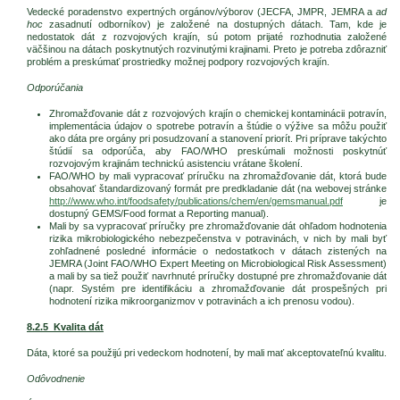
Vedecké poradenstvo expertných orgánov/výborov (JECFA, JMPR, JEMRA a
ad
hoc
zasadnutí odborníkov) je založené na dostupných dátach. Tam, kde je
nedostatok dát z rozvojových krajín, sú potom prijaté rozhodnutia založené
väčšinou na dátach poskytnutých rozvinutými krajinami. Preto je potreba zdôrazniť
problém a preskúmať prostriedky možnej podpory rozvojových krajín.
Odporúčania
Zhromažďovanie dát z rozvojových krajín o chemickej kontaminácii potravín,
implementácia údajov o spotrebe potravín a štúdie o výžive sa môžu použiť
ako dáta pre orgány pri posudzovaní a stanovení priorít. Pri príprave takýchto
štúdií sa odporúča, aby FAO/WHO preskúmali možnosti poskytnúť
rozvojovým krajinám technickú asistenciu vrátane školení.
FAO/WHO by mali vypracovať príručku na zhromažďovanie dát, ktorá bude
obsahovať štandardizovaný formát pre predkladanie dát (na webovej stránke
http://www.who.int/foodsafety/publications/chem/en/gemsmanual.pdf
je
dostupný GEMS/Food format a Reporting manual).
Mali by sa vypracovať príručky pre zhromažďovanie dát ohľadom hodnotenia
rizika mikrobiologického nebezpečenstva v potravinách, v nich by mali byť
zohľadnené posledné informácie o nedostatkoch v dátach zistených na
JEMRA (Joint FAO/WHO Expert Meeting on Microbiological Risk Assessment)
a mali by sa tiež použiť navrhnuté príručky dostupné pre zhromažďovanie dát
(napr. Systém pre identifikáciu a zhromažďovanie dát prospešných pri
hodnotení rizika mikroorganizmov v potravinách a ich prenosu vodou).
8.2.5 Kvalita dát
Dáta, ktoré sa použijú pri vedeckom hodnotení, by mali mať akceptovateľnú kvalitu.
Odôvodnenie