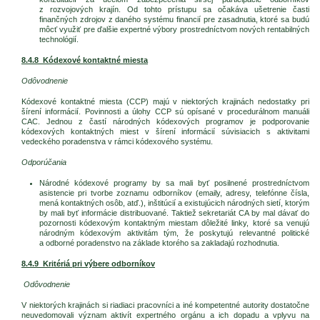
z rozvojových krajín. Od tohto prístupu sa očakáva ušetrenie časti
finančných zdrojov z daného systému financií pre zasadnutia, ktoré sa budú
môcť využiť pre ďalšie expertné výbory prostredníctvom nových rentabilných
technológií.
8.4.8 Kódexové kontaktné miesta
Odôvodnenie
Kódexové kontaktné miesta (CCP) majú v niektorých krajinách nedostatky pri
šírení informácií. Povinnosti a úlohy CCP sú opísané v procedurálnom manuáli
CAC. Jednou z častí národných kódexových programov je podporovanie
kódexových kontaktných miest v šírení informácií súvisiacich s aktivitami
vedeckého poradenstva v rámci kódexového systému.
Odporúčania
Národné kódexové programy by sa mali byť posilnené prostredníctvom
asistencie pri tvorbe zoznamu odborníkov (emaily, adresy, telefónne čísla,
mená kontaktných osôb, atď.), inštitúcií a existujúcich národných sietí, ktorým
by mali byť informácie distribuované. Taktiež sekretariát CA by mal dávať do
pozornosti kódexovým kontaktným miestam dôležité linky, ktoré sa venujú
národným kódexovým aktivitám tým, že poskytujú relevantné politické
a odborné poradenstvo na základe ktorého sa zakladajú rozhodnutia.
8.4.9 Kritériá pri výbere odborníkov
Odôvodnenie
V niektorých krajinách si riadiaci pracovníci a iné kompetentné autority dostatočne
neuvedomovali význam aktivít expertného orgánu a ich dopadu a vplyvu na