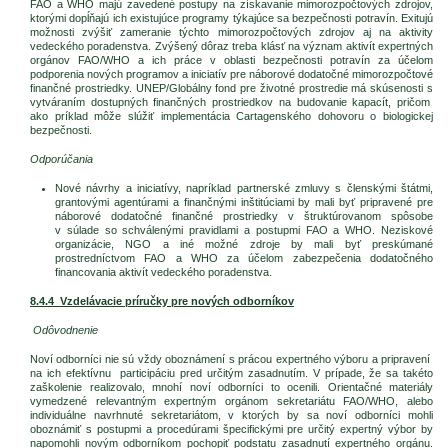
FAO a WHO majú zavedené postupy na získavanie mimorozpočtových zdrojov,
ktorými dopĺňajú ich existujúce programy týkajúce sa bezpečnosti potravín. Exitujú
možnosti zvýšiť zameranie týchto mimorozpočtových zdrojov aj na aktivity
vedeckého poradenstva. Zvýšený dôraz treba klásť na význam aktivít expertných
orgánov FAO/WHO a ich práce v oblasti bezpečnosti potravín za účelom
podporenia nových programov a iniciatív pre náborové dodatočné mimorozpočtové
finančné prostriedky. UNEP/Globálny fond pre životné prostredie má skúsenosti s
vytváraním dostupných finančných prostriedkov na budovanie kapacít, pričom
ako príklad môže slúžiť implementácia Cartagenského dohovoru o biologickej
bezpečnosti.
Odporúčania
Nové návrhy a iniciatívy, napríklad partnerské zmluvy s členskými štátmi,
grantovými agentúrami a finančnými inštitúciami by mali byť pripravené pre
náborové dodatočné finančné prostriedky v štruktúrovanom spôsobe
v súlade so schválenými pravidlami a postupmi FAO a WHO. Neziskové
organizácie, NGO a iné možné zdroje by mali byť preskúmané
prostredníctvom FAO a WHO za účelom zabezpečenia dodatočného
financovania aktivít vedeckého poradenstva.
8.4.4 Vzdelávacie príručky pre nových odborníkov
Odôvodnenie
Noví odborníci nie sú vždy oboznámení s prácou expertného výboru a pripravení
na ich efektívnu participáciu pred určitým zasadnutím. V prípade, že sa takéto
zaškolenie realizovalo, mnohí noví odborníci to ocenili. Orientačné materiály
vymedzené relevantným expertným orgánom sekretariátu FAO/WHO, alebo
individuálne navrhnuté sekretariátom, v ktorých by sa noví odborníci mohli
oboznámiť s postupmi a procedúrami špecifickými pre určitý expertný výbor by
napomohli novým odborníkom pochopiť podstatu zasadnutí expertného orgánu.