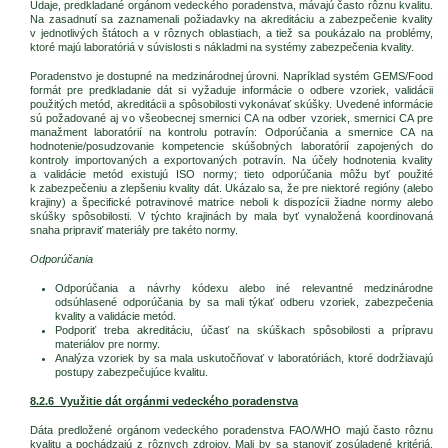
Údaje, predkladané orgánom vedeckého poradenstva, mávajú často rôznu kvalitu.
Na zasadnutí sa zaznamenali požiadavky na akreditáciu a zabezpečenie kvality
v jednotlivých štátoch a v rôznych oblastiach, a tiež sa poukázalo na problémy,
ktoré majú laboratóriá v súvislosti s nákladmi na systémy zabezpečenia kvality.
Poradenstvo je dostupné na medzinárodnej úrovni. Napríklad systém GEMS/Food
formát pre predkladanie dát si vyžaduje informácie o odbere vzoriek, validácii
použitých metód, akreditácii a spôsobilosti vykonávať skúšky. Uvedené informácie
sú požadované aj vo všeobecnej smernici CA na odber vzoriek, smernici CA pre
manažment laboratórií na kontrolu potravín: Odporúčania a smernice CA na
hodnotenie/posudzovanie kompetencie skúšobných laboratórií zapojených do
kontroly importovaných a exportovaných potravín. Na účely hodnotenia kvality
a validácie metód existujú ISO normy; tieto odporúčania môžu byť použité
k zabezpečeniu a zlepšeniu kvality dát. Ukázalo sa, že pre niektoré regióny (alebo
krajiny) a špecifické potravinové matrice neboli k dispozícii žiadne normy alebo
skúšky spôsobilosti. V týchto krajinách by mala byť vynaložená koordinovaná
snaha pripraviť materiály pre takéto normy.
Odporúčania
Odporúčania a návrhy kódexu alebo iné relevantné medzinárodne
odsúhlasené odporúčania by sa mali týkať odberu vzoriek, zabezpečenia
kvality a validácie metód.
Podporiť treba akreditáciu, účasť na skúškach spôsobilosti a prípravu
materiálov pre normy.
Analýza vzoriek by sa mala uskutočňovať v laboratóriách, ktoré dodržiavajú
postupy zabezpečujúce kvalitu.
8.2.6 Využitie dát orgánmi vedeckého poradenstva
Dáta predložené orgánom vedeckého poradenstva FAO/WHO majú často rôznu
kvalitu a pochádzajú z rôznych zdrojov. Mali by sa stanoviť zosúladené kritériá,