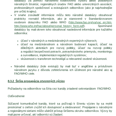
databázy za pomoci národného kódexového výboru alebo podobných
národných štruktúr, regionálnych úradov FAO alebo univerzitných asociácií,
profesionálnych spoločností a existujúcich odborníkov (ako je najvhodnejšie
pre určitú krajinu).
V snahe zosúladiť informácie môžu tieto národné databázy obsahovať
prakticky rovnaké informácie, ako je stanovené v štandardizovanom
osobnom dotazníku FAO alebo WHO (
http://www.fao.org/va/vac_en.htm
,
http://www.who.int/hac/about/personal_history_form.pdf
). Spomínané
databázy by mali okrem toho obsahovať nasledovné informácie pre každého
odborníka:
účasť v národných a medzinárodných expertných výboroch;
účasť na medzinárodnom a národnom budovaní kapacít, účasť na
dôležitých aktivitách pre rozvoj politiky, účasť na rozvoji politiky
a regulácii bezpečnosti potravín, potravinárskeho priemyslu, monitoringu
a surveillance, implementácii regulačných systémov;
skúsenosti s transferom technológií a relevantné osobné skúsenosti.
Národné databázy (kde existujú) by mali byť v angličtine a príslušnom
národnom jazyku z dôvodu zefektívnenia ich účelnosti pre národné ako aj
FAO/WHO ciele.
8.3.2 Širšia propagácia otvorených výziev
Požiadavky na odborníkov sa šíria cez kanály zriadené sekretariátom FAO/WHO.
Odôvodnenie
Súčasné komunikačné kanály, ktoré sa požívajú k šíreniu výziev by sa mohli
preskúmať s cieľom zvýšiť ich dostupnosť a sledovanosť. Prepájanie s národnými
a regionálnymi sieťami môže uľahčiť prístup širšiemu okruhu odborníkov. Výzvy by
mali jasne určovať, akí odborníci sú žiadaní.