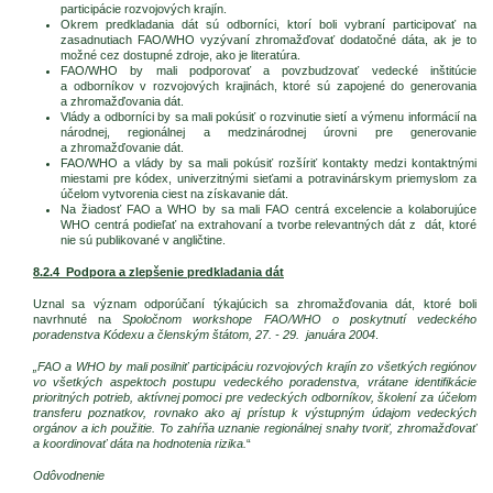
participácie rozvojových krajín.
Okrem predkladania dát sú odborníci, ktorí boli vybraní participovať na
zasadnutiach FAO/WHO vyzývaní zhromažďovať dodatočné dáta, ak je to
možné cez dostupné zdroje, ako je literatúra.
FAO/WHO by mali podporovať a povzbudzovať vedecké inštitúcie
a odborníkov v rozvojových krajinách, ktoré sú zapojené do generovania
a zhromažďovania dát.
Vlády a odborníci by sa mali pokúsiť o rozvinutie sietí a výmenu informácií na
národnej, regionálnej a medzinárodnej úrovni pre generovanie
a zhromažďovanie dát.
FAO/WHO a vlády by sa mali pokúsiť rozšíriť kontakty medzi kontaktnými
miestami pre kódex, univerzitnými sieťami a potravinárskym priemyslom za
účelom vytvorenia ciest na získavanie dát.
Na žiadosť FAO a WHO by sa mali FAO centrá excelencie a kolaborujúce
WHO centrá podieľať na extrahovaní a tvorbe relevantných dát z dát, ktoré
nie sú publikované v angličtine.
8.2.4 Podpora a zlepšenie predkladania dát
Uznal sa význam odporúčaní týkajúcich sa zhromažďovania dát, ktoré boli
navrhnuté na
Spoločnom workshope FAO/WHO o poskytnutí vedeckého
poradenstva Kódexu a členským štátom, 27. - 29. januára 2004
.
„FAO a WHO by mali posilniť participáciu rozvojových krajín zo všetkých regiónov
vo všetkých aspektoch postupu vedeckého poradenstva, vrátane identifikácie
prioritných potrieb, aktívnej pomoci pre vedeckých odborníkov, školení za účelom
transferu poznatkov, rovnako ako aj prístup k výstupným údajom vedeckých
orgánov a ich použitie. To zahŕňa uznanie regionálnej snahy tvoriť, zhromažďovať
a koordinovať dáta na hodnotenia rizika.
“
Odôvodnenie