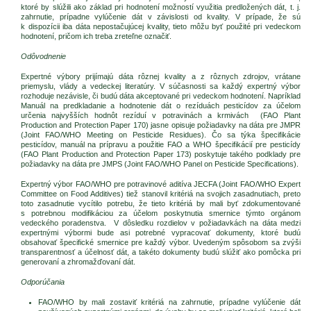
ktoré by slúžili ako základ pri hodnotení možností využitia predložených dát, t. j.
zahrnutie, prípadne vylúčenie dát v závislosti od kvality. V prípade, že sú
k dispozícii iba dáta nepostačujúcej kvality, tieto môžu byť použité pri vedeckom
hodnotení, pričom ich treba zreteľne označiť.
Odôvodnenie
Expertné výbory prijímajú dáta rôznej kvality a z rôznych zdrojov, vrátane
priemyslu, vlády a vedeckej literatúry. V súčasnosti sa každý expertný výbor
rozhoduje nezávisle, či budú dáta akceptované pri vedeckom hodnotení. Napríklad
Manuál na predkladanie a hodnotenie dát o rezíduách pesticídov za účelom
určenia najvyšších hodnôt rezíduí v potravinách a krmivách (FAO Plant
Production and Protection Paper 170) jasne opisuje požiadavky na dáta pre JMPR
(Joint FAO/WHO Meeting on Pesticide Residues). Čo sa týka špecifikácie
pesticídov, manuál na prípravu a použitie FAO a WHO špecifikácií pre pesticídy
(FAO Plant Production and Protection Paper 173) poskytuje takého podklady pre
požiadavky na dáta pre JMPS (Joint FAO/WHO Panel on Pesticide Specifications).
Expertný výbor FAO/WHO pre potravinové aditíva JECFA (Joint FAO/WHO Expert
Committee on Food Additives) tiež stanovil kritériá na svojich zasadnutiach, preto
toto zasadnutie vycítilo potrebu, že tieto kritériá by mali byť zdokumentované
s potrebnou modifikáciou za účelom poskytnutia smernice týmto orgánom
vedeckého poradenstva. V dôsledku rozdielov v požiadavkách na dáta medzi
expertnými výbormi bude asi potrebné vypracovať dokumenty, ktoré budú
obsahovať špecifické smernice pre každý výbor. Uvedeným spôsobom sa zvýši
transparentnosť a účelnosť dát, a takéto dokumenty budú slúžiť ako pomôcka pri
generovaní a zhromažďovaní dát.
Odporúčania
FAO/WHO by mali zostaviť kritériá na zahrnutie, prípadne vylúčenie dát