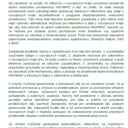
Na zasadnutí sa uznalo, že odborníci z rozvojových krajín významne prispeli do
aktivít vedeckého poradenstva FAO/WHO a tiež sa zistilo, že stále existujú
pochybnosti, ktoré zabraňujú alebo podnecujú niektorých odborníkov, aby údaje z
rozvojových krajín nezohľadňovali v programe medzinárodného vedeckého
poradenstva. Táto téma bola hlavným predmetom zasadnutia a jeho úlohou bolo
nájsť spôsoby optimalizácie možností pre odborníkov a dáta z rozvojových krajín
tak, aby boli zahrnuté do aktivít vedeckého poradenstva FAO/WHO. Navrhlo sa,
že riešenia pre zdolanie týchto pochybností treba dosiahnuť cez spoločné
intervencie na národnej a medzinárodnej úrovni. Preto boli poskytnuté relevantné
odporúčania medzinárodnému vedeckému spoločenstvu, členským štátom, FAO
a WHO.
Zasadnutie predložilo návrhy k nasledovným trom hlavným témam: 1. rozsiahlejšie
využívanie údajov z rozvojových krajín; 2. zlepšenie možností pre odborníkov
z rozvojových krajín tým, že budú zvolení za členov expertných zasadnutí a budú
efektívne participovať na takýchto zasadnutiach; 3. prostriedky na zlepšenie
priaznivého prostredia na národnej, regionálnej a medzinárodnej úrovni. Odborníci
na zasadnutí určili mechanizmy, plány a postupy na dosiahnutie lepšej komunikácie
FAO/WHO a členských štátov s odborníkmi a inštitúciami.
V zmysle zvýšenia generovania a dostupnosti dát sa na zasadnutí uznalo, že je
potrebné prerokovať a venovať sa problematikám, akými sú pochybnosti ohľadom
limitovaných zdrojov, súčasných kanálov pre šírenie informácií, jazykových
požiadaviek a kultúrnych aspektov. Návrhy boli predložené z dôvodu potreby
jasnejšie opísať špecifické požiadavky pre dáta a kritériá na posúdenie
predložených dát, navrhnúť štandardný formát pre predkladanie dát, podporiť
generovanie dát, zabezpečiť kvalitu dát a ich porovnateľnosť a zlepšiť poznatky
rozvojových krajín z hľadiska postupov na zabezpečenie posúdenia prioritných
problematík ohľadom vedeckého poradenstva na medzinárodnej úrovni.
Za účelom zvýšenia participácie potenciálnych odborníkov na expertných
zasadnutiach sa navrhli špecifické mechanizmy, ktorými sa zlepší súčasný výber