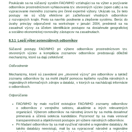
Poukázalo sa na súčasný systém FAO/WHO vzťahujúci sa na výber a pozývanie
odborníkov prostredníctvom vyhlasovania tzv. otvorených výziev (open calls) a na
vypracovanie menného zoznamu pre činné expertné výbory. Ukázalo sa, že tieto
postupy nie sú vždy efektívne pri začleňovaní vhodných odborníkov
z rozvojových krajín. Preto sa navrhlo posilnenie a zlepšenie systému. Berúc do
úvahy princípy odporučené na workshope v januári 2004, predniesli sa na
zasadnutí výzvy za účelom identifikácie postupov na dosiahnutie geografickej
a sociálno-ekonomickej rovnováhy zástupcov na zasadnutiach.
8.3.1 Lepší výber potenciálnych odborníkov
Súčasné postupy FAO/WHO pri výbere odborníkov prostredníctvom tzv.
otvorených výziev a kompilácia zoznamov odborníkov predstavujú dôležité
mechanizmy, ktoré sa dajú zefektívniť.
Odôvodnenie
Mechanizmy, ktoré sú zavedené pre „otvorené výzvy“ pre odborníkov a taktiež
zoznamy odborníkov by sa mohli zlepšiť pomocou lepšieho využitia národných a
regionálnych informačných zdrojov a databáz, v ktorých sa nachádzajú informácie
o odborníkoch.
Odporúčania
FAO/WHO by malo rozšíriť existujúce FAO/WHO zoznamy odborníkov
o odborníkov z verejného sektoru, akadémie a iných relevantných
organizácií. Výberom odborníkov na národnej úrovni by sa mohla dosiahnuť
primeraná a účinná selekcia kandidátov. Pozornosť by sa mala venovať
transparentnosti a objektívnosti postupov pri výbere národných odborníkov.
Pri hľadaní odborníkov by sa mali využívať národné a regionálne databázy. Ak
takéto databázy neexistujú, mali by sa vypracovať národné a regionálne