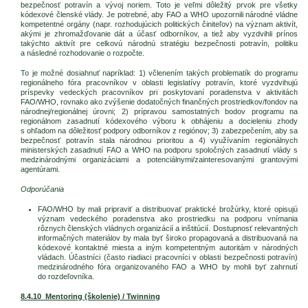
bezpečnosť potravín a vývoj noriem. Toto je veľmi dôležitý prvok pre všetky
kódexové členské vlády. Je potrebné, aby FAO a WHO upozornili národné vládne
kompetentné orgány (napr. rozhodujúcich politických činiteľov) na význam aktivít,
akými je zhromažďovanie dát a účasť odborníkov, a tiež aby vyzdvihli prínos
takýchto aktivít pre celkovú národnú stratégiu bezpečnosti potravín, politiku
a následné rozhodovanie o rozpočte.
To je možné dosiahnuť napríklad: 1) včlenením takých problematík do programu
regionálneho fóra pracovníkov v oblasti legislatívy potravín, ktoré vyzdvihujú
príspevky vedeckých pracovníkov pri poskytovaní poradenstva v aktivitách
FAO/WHO, rovnako ako zvýšenie dodatočných finančných prostriedkov/fondov na
národnej/regionálnej úrovni; 2) prípravou samostatných bodov programu na
regionálnom zasadnutí kódexového výboru k obhájeniu a docieleniu zhody
s ohľadom na dôležitosť podpory odborníkov z regiónov; 3) zabezpečením, aby sa
bezpečnosť potravín stala národnou prioritou a 4) využívaním regionálnych
ministerských zasadnutí FAO a WHO na podporu spoločných zasadnutí vlády s
medzinárodnými organizáciami a potenciálnymi/zainteresovanými grantovými
agentúrami.
Odporúčania
FAO/WHO by mali pripraviť a distribuovať praktické brožúrky, ktoré opisujú
význam vedeckého poradenstva ako prostriedku na podporu vnímania
rôznych členských vládnych organizácií a inštitúcií. Dostupnosť relevantných
informačných materiálov by mala byť široko propagovaná a distribuovaná na
kódexové kontaktné miesta a iným kompetentným autoritám v národných
vládach. Účastníci (často riadiaci pracovníci v oblasti bezpečnosti potravín)
medzinárodného fóra organizovaného FAO a WHO by mohli byť zahrnutí
do rozdeľovníka.
8.4.10 Mentoring (školenie) / Twinning