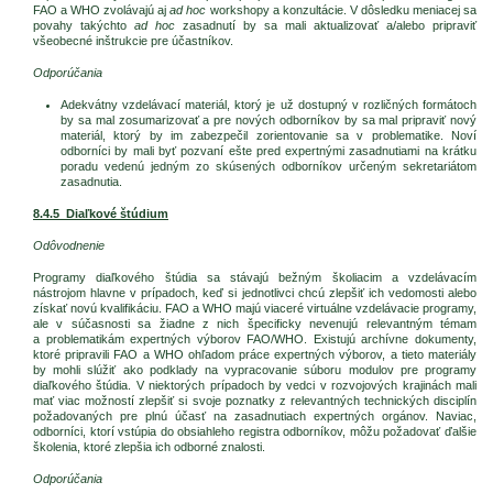
FAO a WHO zvolávajú aj
ad hoc
workshopy a konzultácie. V dôsledku meniacej sa
povahy takýchto
ad hoc
zasadnutí by sa mali aktualizovať a/alebo pripraviť
všeobecné inštrukcie pre účastníkov.
Odporúčania
Adekvátny vzdelávací materiál, ktorý je už dostupný v rozličných formátoch
by sa mal zosumarizovať a pre nových odborníkov by sa mal pripraviť nový
materiál, ktorý by im zabezpečil zorientovanie sa v problematike. Noví
odborníci by mali byť pozvaní ešte pred expertnými zasadnutiami na krátku
poradu vedenú jedným zo skúsených odborníkov určeným sekretariátom
zasadnutia.
8.4.5 Diaľkové štúdium
Odôvodnenie
Programy diaľkového štúdia sa stávajú bežným školiacim a vzdelávacím
nástrojom hlavne v prípadoch, keď si jednotlivci chcú zlepšiť ich vedomosti alebo
získať novú kvalifikáciu. FAO a WHO majú viaceré virtuálne vzdelávacie programy,
ale v súčasnosti sa žiadne z nich špecificky nevenujú relevantným témam
a problematikám expertných výborov FAO/WHO. Existujú archívne dokumenty,
ktoré pripravili FAO a WHO ohľadom práce expertných výborov, a tieto materiály
by mohli slúžiť ako podklady na vypracovanie súboru modulov pre programy
diaľkového štúdia. V niektorých prípadoch by vedci v rozvojových krajinách mali
mať viac možností zlepšiť si svoje poznatky z relevantných technických disciplín
požadovaných pre plnú účasť na zasadnutiach expertných orgánov. Naviac,
odborníci, ktorí vstúpia do obsiahleho registra odborníkov, môžu požadovať ďalšie
školenia, ktoré zlepšia ich odborné znalosti.
Odporúčania