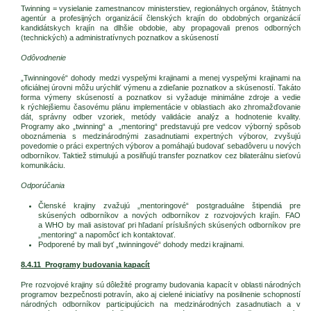
Twinning = vysielanie zamestnancov ministerstiev, regionálnych orgánov, štátnych
agentúr a profesijných organizácií členských krajín do obdobných organizácií
kandidátskych krajín na dlhšie obdobie, aby propagovali prenos odborných
(technických) a administratívnych poznatkov a skúseností
Odôvodnenie
„Twinningové“ dohody medzi vyspelými krajinami a menej vyspelými krajinami na
oficiálnej úrovni môžu urýchliť výmenu a zdieľanie poznatkov a skúseností. Takáto
forma výmeny skúseností a poznatkov si vyžaduje minimálne zdroje a vedie
k rýchlejšiemu časovému plánu implementácie v oblastiach ako zhromažďovanie
dát, správny odber vzoriek, metódy validácie analýz a hodnotenie kvality.
Programy ako „twinning“ a „mentoring“ predstavujú pre vedcov výborný spôsob
oboznámenia s medzinárodnými zasadnutiami expertných výborov, zvyšujú
povedomie o práci expertných výborov a pomáhajú budovať sebadôveru u nových
odborníkov. Taktiež stimulujú a posilňujú transfer poznatkov cez bilaterálnu sieťovú
komunikáciu.
Odporúčania
Členské krajiny zvažujú „mentoringové“ postgraduálne štipendiá pre
skúsených odborníkov a nových odborníkov z rozvojových krajín. FAO
a WHO by mali asistovať pri hľadaní príslušných skúsených odborníkov pre
„mentoring“ a napomôcť ich kontaktovať.
Podporené by mali byť „twinningové“ dohody medzi krajinami.
8.4.11 Programy budovania kapacít
Pre rozvojové krajiny sú dôležité programy budovania kapacít v oblasti národných
programov bezpečnosti potravín, ako aj cielené iniciatívy na posilnenie schopností
národných odborníkov participujúcich na medzinárodných zasadnutiach a v