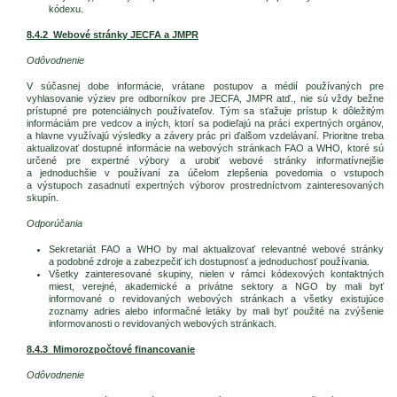
kódexu.
8.4.2 Webové stránky JECFA a JMPR
Odôvodnenie
V súčasnej dobe informácie, vrátane postupov a médií používaných pre
vyhlasovanie výziev pre odborníkov pre JECFA, JMPR atď., nie sú vždy bežne
prístupné pre potenciálnych používateľov. Tým sa sťažuje prístup k dôležitým
informáciám pre vedcov a iných, ktorí sa podieľajú na práci expertných orgánov,
a hlavne využívajú výsledky a závery prác pri ďalšom vzdelávaní. Prioritne treba
aktualizovať dostupné informácie na webových stránkach FAO a WHO, ktoré sú
určené pre expertné výbory a urobiť webové stránky informatívnejšie
a jednoduchšie v používaní za účelom zlepšenia povedomia o vstupoch
a výstupoch zasadnutí expertných výborov prostredníctvom zainteresovaných
skupín.
Odporúčania
Sekretariát FAO a WHO by mal aktualizovať relevantné webové stránky
a podobné zdroje a zabezpečiť ich dostupnosť a jednoduchosť používania.
Všetky zainteresované skupiny, nielen v rámci kódexových kontaktných
miest, verejné, akademické a privátne sektory a NGO by mali byť
informované o revidovaných webových stránkach a všetky existujúce
zoznamy adries alebo informačné letáky by mali byť použité na zvýšenie
informovanosti o revidovaných webových stránkach.
8.4.3 Mimorozpočtové financovanie
Odôvodnenie