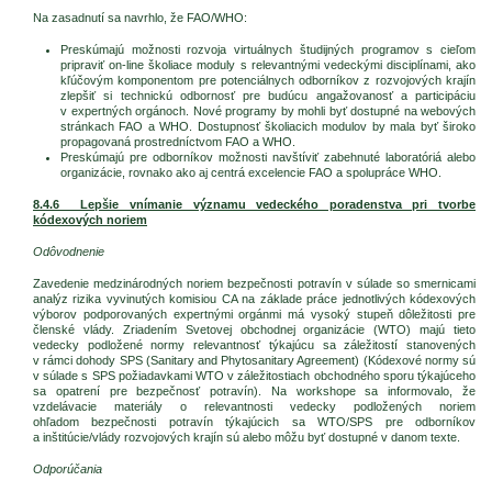
Na zasadnutí sa navrhlo, že FAO/WHO:
Preskúmajú možnosti rozvoja virtuálnych študijných programov s cieľom
pripraviť on-line školiace moduly s relevantnými vedeckými disciplínami, ako
kľúčovým komponentom pre potenciálnych odborníkov z rozvojových krajín
zlepšiť si technickú odbornosť pre budúcu angažovanosť a participáciu
v expertných orgánoch. Nové programy by mohli byť dostupné na webových
stránkach FAO a WHO. Dostupnosť školiacich modulov by mala byť široko
propagovaná prostredníctvom FAO a WHO.
Preskúmajú pre odborníkov možnosti navštíviť zabehnuté laboratóriá alebo
organizácie, rovnako ako aj centrá excelencie FAO a spolupráce WHO.
8.4.6 Lepšie vnímanie významu vedeckého poradenstva pri tvorbe
kódexových noriem
Odôvodnenie
Zavedenie medzinárodných noriem bezpečnosti potravín v súlade so smernicami
analýz rizika vyvinutých komisiou CA na základe práce jednotlivých kódexových
výborov podporovaných expertnými orgánmi má vysoký stupeň dôležitosti pre
členské vlády. Zriadením Svetovej obchodnej organizácie (WTO) majú tieto
vedecky podložené normy relevantnosť týkajúcu sa záležitostí stanovených
v rámci dohody SPS (Sanitary and Phytosanitary Agreement) (Kódexové normy sú
v súlade s SPS požiadavkami WTO v záležitostiach obchodného sporu týkajúceho
sa opatrení pre bezpečnosť potravín). Na workshope sa informovalo, že
vzdelávacie materiály o relevantnosti vedecky podložených noriem
ohľadom bezpečnosti potravín týkajúcich sa WTO/SPS pre odborníkov
a inštitúcie/vlády rozvojových krajín sú alebo môžu byť dostupné v danom texte.
Odporúčania