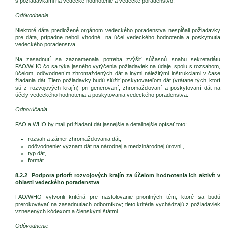
s požiadavkami na vedecké hodnotenie a vedecké poradenstvo.
Odôvodnenie
Niektoré dáta predložené orgánom vedeckého poradenstva nespĺňali požiadavky
pre dáta, prípadne neboli vhodné na účel vedeckého hodnotenia a poskytnutia
vedeckého poradenstva.
Na zasadnutí sa zaznamenala potreba zvýšiť súčasnú snahu sekretariátu
FAO/WHO čo sa týka jasného vytýčenia požiadaviek na údaje, spolu s rozsahom,
účelom, odôvodnením zhromaždených dát a inými náležitými inštrukciami v čase
žiadania dát. Tieto požiadavky budú slúžiť poskytovateľom dát (vrátane tých, ktorí
sú z rozvojových krajín) pri generovaní, zhromažďovaní a poskytovaní dát na
účely vedeckého hodnotenia a poskytovania vedeckého poradenstva.
Odporúčania
FAO a WHO by mali pri žiadaní dát jasnejšie a detailnejšie opísať toto:
rozsah a zámer zhromažďovania dát,
odôvodnenie: význam dát na národnej a medzinárodnej úrovni ,
typ dát,
formát.
8.2.2 Podpora priorít rozvojových krajín za účelom hodnotenia ich aktivít v
oblasti vedeckého poradenstva
FAO/WHO vytvorili kritériá pre nastolovanie prioritných tém, ktoré sa budú
prerokovávať na zasadnutiach odborníkov; tieto kritéria vychádzajú z požiadaviek
vznesených kódexom a členskými štátmi.
Odôvodnenie