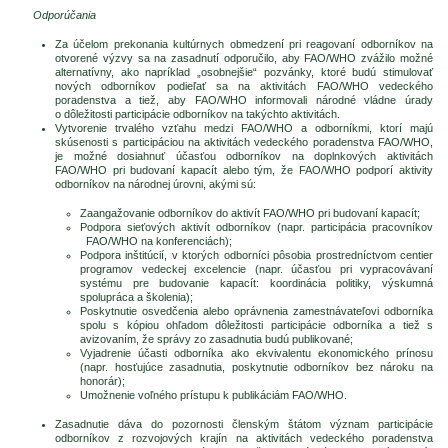
Odporúčania
Za účelom prekonania kultúrnych obmedzení pri reagovaní odborníkov na
otvorené výzvy sa na zasadnutí odporučilo, aby FAO/WHO zvážilo možné
alternatívny, ako napríklad „osobnejšie“ pozvánky, ktoré budú stimulovať
nových odborníkov podieľať sa na aktivitách FAO/WHO vedeckého
poradenstva a tiež, aby FAO/WHO informovali národné vládne úrady
o dôležitosti participácie odborníkov na takýchto aktivitách.
Vytvorenie trvalého vzťahu medzi FAO/WHO a odborníkmi, ktorí majú
skúsenosti s participáciou na aktivitách vedeckého poradenstva FAO/WHO,
je možné dosiahnuť účasťou odborníkov na doplnkových aktivitách
FAO/WHO pri budovaní kapacít alebo tým, že FAO/WHO podporí aktivity
odborníkov na národnej úrovni, akými sú:
Zaangažovanie odborníkov do aktivít FAO/WHO pri budovaní kapacít;
Podpora sieťových aktivít odborníkov (napr. participácia pracovníkov
FAO/WHO na konferenciách);
Podpora inštitúcií, v ktorých odborníci pôsobia prostredníctvom centier
programov vedeckej excelencie (napr. účasťou pri vypracovávaní
systému pre budovanie kapacít: koordinácia politiky, výskumná
spolupráca a školenia);
Poskytnutie osvedčenia alebo oprávnenia zamestnávateľovi odborníka
spolu s kópiou ohľadom dôležitosti participácie odborníka a tiež s
avizovaním, že správy zo zasadnutia budú publikované;
Vyjadrenie účasti odborníka ako ekvivalentu ekonomického prínosu
(napr. hosťujúce zasadnutia, poskytnutie odborníkov bez nároku na
honorár);
Umožnenie voľného prístupu k publikáciám FAO/WHO.
Zasadnutie dáva do pozornosti členským štátom význam participácie
odborníkov z rozvojových krajín na aktivitách vedeckého poradenstva