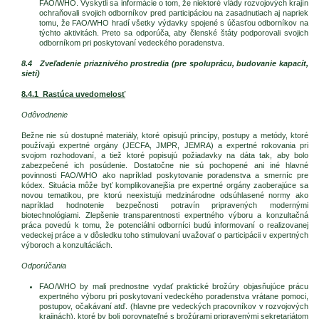
FAO/WHO. Vyskytli sa informácie o tom, že niektoré vlády rozvojových krajín
ochraňovali svojich odborníkov pred participáciou na zasadnutiach aj napriek
tomu, že FAO/WHO hradí všetky výdavky spojené s účasťou odborníkov na
týchto aktivitách. Preto sa odporúča, aby členské štáty podporovali svojich
odborníkom pri poskytovaní vedeckého poradenstva.
8.4 Zveľadenie priaznivého prostredia (pre spoluprácu, budovanie kapacít,
sietí)
8.4.1 Rastúca uvedomelosť
Odôvodnenie
Bežne nie sú dostupné materiály, ktoré opisujú princípy, postupy a metódy, ktoré
používajú expertné orgány (JECFA, JMPR, JEMRA) a expertné rokovania pri
svojom rozhodovaní, a tiež ktoré popisujú požiadavky na dáta tak, aby bolo
zabezpečené ich posúdenie. Dostatočne nie sú pochopené ani iné hlavné
povinnosti FAO/WHO ako napríklad poskytovanie poradenstva a smerníc pre
kódex. Situácia môže byť komplikovanejšia pre expertné orgány zaoberajúce sa
novou tematikou, pre ktorú neexistujú medzinárodne odsúhlasené normy ako
napríklad hodnotenie bezpečnosti potravín pripravených modernými
biotechnológiami. Zlepšenie transparentnosti expertného výboru a konzultačná
práca povedú k tomu, že potenciálni odborníci budú informovaní o realizovanej
vedeckej práce a v dôsledku toho stimulovaní uvažovať o participácii v expertných
výboroch a konzultáciách.
Odporúčania
FAO/WHO by mali prednostne vydať praktické brožúry objasňujúce prácu
expertného výboru pri poskytovaní vedeckého poradenstva vrátane pomoci,
postupov, očakávaní atď. (hlavne pre vedeckých pracovníkov v rozvojových
krajinách), ktoré by boli porovnateľné s brožúrami pripravenými sekretariátom