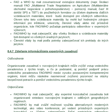
FAO a WHO by mali zosumarizovať existujúce dokumenty (napr. školiaci
manuál FAO „Multilateral Trade Negotiations on Agriculture (Multilaterálne
obchodné negociácie v poľnohospodárstve) – pomocný manuál, časť III
dohôd SPS a TBT“) do použiteľných formátov za účelom doplnenia ďalších
vzdelávacích materiálov, ktoré budú dostupné pre všetkých odborníkov.
Okrem toho tieto vzdelávacie materiály by mohli byť hodnotným zdrojom
informácií pre inštitúcie, univerzity, členské vlády alebo iné príslušné
organizácie, kde FAO/WHO požaduje participáciu odborníkov v expertných
výboroch;
FAO/WHO by mali zabezpečiť, aby všetky školiace a vzdelávacie materiály
boli dostupné vo všetkých úradných jazykoch;
Členské vlády by mali podľa potreby zabezpečovať ich preklady do iných
jazykov.
8.4.7 Zdieľanie informácií/siete expertných zasadnutí
Odôvodnenie
Organizovanie zasadnutí v rozvojových krajinách môže zvýšiť vstup vedeckého
poradenstva z týchto krajín, a čo je podstatné, aj pomôcť podporiť prácu
vedeckého poradenstva FAO/WHO medzi vysoko postavenými kompetentnými
orgánmi, ktoré môžu následne nasmerovať zvýšenú pozornosť na otázky
bezpečnosti potravín a pomôcť vedeckému poradenstvu týchto krajín.
Odporúčania
FAO/WHO by mali zabezpečiť, aby expertné konzultačné zasadnutia boli
organizované striedavo rozvojovými krajinami v odlišných geografických
regiónoch.
FAO/WHO by mali zvážiť možnosti využitia alternatívnych moderných
technológií, ako video konferencie, pri vedení príslušných expertných
konzultácií za účelom zabezpečenia širšej participácie odborníkov