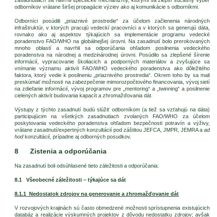
odborníkov vrátane širšej propagácie výziev ako aj komunikácie s odborníkmi.
Odborníci posúdili „priaznivé prostredie“ za účelom začlenenia národných
infraštruktúr, v ktorých pracujú vedeckí pracovníci a v ktorých sa generujú dáta,
rovnako ako aj aspektov týkajúcich sa implementácie programu vedecké
poradenstvo FAO/WHO na globálnejšej úrovni. Na zasadnutí bolo prerokovaných
mnoho oblastí a navrhli sa odporúčania ohľadom posilnenia vedeckého
poradenstva na národnej a medzinárodnej úrovni. Posúdilo sa zlepšené šírenie
informácií, vypracovanie školiacich a podporných materiálov a zvyšujúce sa
vnímanie významu aktivít FAO/WHO vedeckého poradenstva ako dôležitého
faktora, ktorý vedie k posilneniu „priaznivého prostredia“. Okrem toho by sa mali
preskúmať možnosti na zabezpečenie mimorozpočtového financovania, vývoj sietí
na zdieľanie informácií, vývoj programov pre „mentoring“ a „twinning“ a posilnenie
cielených aktivít budovania kapacít a zhromažďovania dát.
Výstupy z týchto zasadnutí budú slúžiť odborníkom (a tiež sa vzťahujú na dáta)
participujúcim na všetkých zasadnutiach zvolaných FAO/WHO za účelom
poskytovania vedeckého poradenstva ohľadom bezpečnosti potravín a výživy,
vrátane zasadnutí/expertných konzultácií pod záštitou JEFCA, JMPR, JEMRA a
ad
hod
konzultácií, prípadne aj odborných posudkov.
8 Zistenia a odporúčania
Na zasadnutí boli odsúhlasené tieto záležitosti a odporúčania:
8.1 Všeobecné záležitosti – týkajúce sa dát
8.1.1 Nedostatok zdrojov na generovanie a zhromažďovanie dát
V rozvojových krajinách sú často obmedzené možnosti sprístupnenia existujúcich
databáz a realizácie výskumných projektov z dôvodu nedostatku zdrojov; avšak