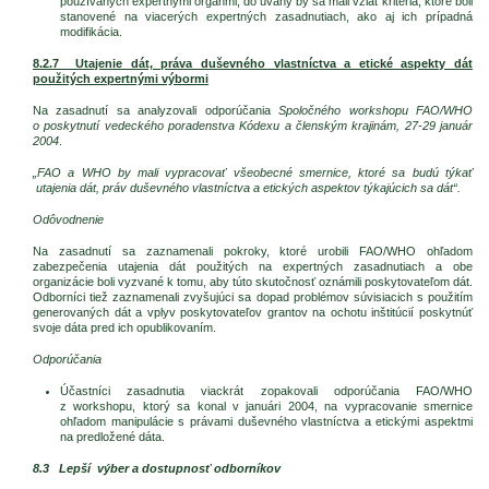
používaných expertnými orgánmi, do úvahy by sa mali vziať kritériá, ktoré boli
stanovené na viacerých expertných zasadnutiach, ako aj ich prípadná
modifikácia.
8.2.7 Utajenie dát, práva duševného vlastníctva a etické aspekty dát
použitých expertnými výbormi
Na zasadnutí sa analyzovali odporúčania
Spoločného workshopu FAO/WHO
o poskytnutí vedeckého poradenstva Kódexu a členským krajinám, 27-29 január
2004
.
„FAO a WHO by mali vypracovať všeobecné smernice, ktoré sa budú týkať
utajenia dát, práv duševného vlastníctva a etických aspektov týkajúcich sa dát“.
Odôvodnenie
Na zasadnutí sa zaznamenali pokroky, ktoré urobili FAO/WHO ohľadom
zabezpečenia utajenia dát použitých na expertných zasadnutiach a obe
organizácie boli vyzvané k tomu, aby túto skutočnosť oznámili poskytovateľom dát.
Odborníci tiež zaznamenali zvyšujúci sa dopad problémov súvisiacich s použitím
generovaných dát a vplyv poskytovateľov grantov na ochotu inštitúcií poskytnúť
svoje dáta pred ich opublikovaním.
Odporúčania
Účastníci zasadnutia viackrát zopakovali odporúčania FAO/WHO
z workshopu, ktorý sa konal v januári 2004, na vypracovanie smernice
ohľadom manipulácie s právami duševného vlastníctva a etickými aspektmi
na predložené dáta.
8.3 Lepší výber a dostupnosť odborníkov