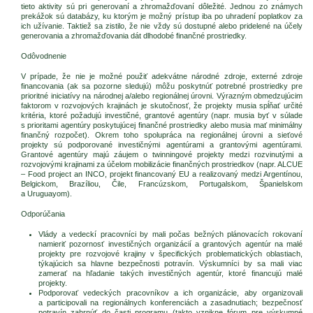
tieto aktivity sú pri generovaní a zhromažďovaní dôležité. Jednou zo známych
prekážok sú databázy, ku ktorým je možný prístup iba po uhradení poplatkov za
ich užívanie. Taktiež sa zistilo, že nie vždy sú dostupné alebo pridelené na účely
generovania a zhromažďovania dát dlhodobé finančné prostriedky.
Odôvodnenie
V prípade, že nie je možné použiť adekvátne národné zdroje, externé zdroje
financovania (ak sa pozorne sledujú) môžu poskytnúť potrebné prostriedky pre
prioritné iniciatívy na národnej a/alebo regionálnej úrovni. Výrazným obmedzujúcim
faktorom v rozvojových krajinách je skutočnosť, že projekty musia spĺňať určité
kritéria, ktoré požadujú investičné, grantové agentúry (napr. musia byť v súlade
s prioritami agentúry poskytujúcej finančné prostriedky alebo musia mať minimálny
finančný rozpočet). Okrem toho spolupráca na regionálnej úrovni a sieťové
projekty sú podporované investičnými agentúrami a grantovými agentúrami.
Grantové agentúry majú záujem o twinningové projekty medzi rozvinutými a
rozvojovými krajinami za účelom mobilizácie finančných prostriedkov (napr. ALCUE
– Food project an INCO, projekt financovaný EU a realizovaný medzi Argentínou,
Belgickom, Brazíliou, Čile, Francúzskom, Portugalskom, Španielskom
a Uruguayom).
Odporúčania
Vlády a vedeckí pracovníci by mali počas bežných plánovacích rokovaní
namieriť pozornosť investičných organizácií a grantových agentúr na malé
projekty pre rozvojové krajiny v špecifických problematických oblastiach,
týkajúcich sa hlavne bezpečnosti potravín. Výskumníci by sa mali viac
zamerať na hľadanie takých investičných agentúr, ktoré financujú malé
projekty.
Podporovať vedeckých pracovníkov a ich organizácie, aby organizovali
a participovali na regionálnych konferenciách a zasadnutiach; bezpečnosť
potravín zahrnúť do časti programu (takto vznikne fórum pre výskumné