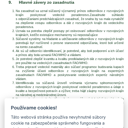
9.
Hlavné závery zo zasadnutia
Na zasadnutí sa uznal súčasný významný prínos odborníkov z rozvojových
krajín poskytovať vedecké poradenstvo.Zasadnutie súhlasilo
s odporúčaniami predchádzajúcich zasadnutí, že snaha by sa mala vynaložiť
na zlepšenie vstupu odborníkov a dát z rozvojových krajín do vedeckého
poradenstva.
Uznala sa potreba zlepšiť postupy pri oslovovaní odborníkov v rozvojových
krajinách, keďže existujúce mechanizmy sú nepostačujúce
Súčasné systémy na hľadanie a udržiavanie odborníkov z rozvojových krajín
potrebujú byť rozšírené o presne stanovené odporúčania, ktoré boli určené
na tomto zasadnutí.
Ak sú už odborníci identifikovaní, je potrebné, aby boli podporení a ich účasť
a prínos aby bola uznaná FAO/WHO a vládami.
Je potrebné zlepšiť kvantitu a kvalitu predkladaných dát z rozvojových krajín
pre použitie na vedeckých zasadnutiach FAO/WHO.
Treba pripraviť vedecké materiály ako súčasť programov budovania kapacít
na zvýšenie účasti odborníkov z rozvojových krajín na expertných
zasadnutiach FAO/WHO a poskytovanie vedeckých expertíz národným
vládam.
Identifikovala sa súčasná úroveň vnímania významu splnomocnených
odborníkov z rozvojových krajín poskytovať vedecké poradenstvo a údaje o
kvalite a bezpečnosti potravín a výžive; treba hájiť záujmy rozvojových krajín
na národnej aj medzinárodnej úrovni.
Na zasadnutí sa viackrát zdôraznil význam súčasných kritérií, ktoré berú do
úvahy pohlavie a geografickú rovnováhu a zosilňujú jej význam pre budúce
Používame cookies!
vedecké zasadnutia.
Správa zo Spoločného zasadnutia FAO a WHO, Beograd, Srbsko a Čierna Hora,
Táto webová stránka používa nevyhnutné súbory
12. - 15. december 2005
cookie na zabezpečenie správneho fungovania a
Preklad: RNDr. Martina Valachová