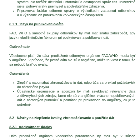
systém, ale rozšíriť distribúciu informácií o dostupnosti správ cez univerzitné
siete, potravinársky priemysel a spotrebiteľské združenia.
Pripravovať krátke odborné správy o výsledkoch zasadnutí odborníkov
a o význame ich publikovania vo vedeckých časopisoch.
8.1.3 Jazyk na publikovanie/dáta
FAO, WHO a samotné skupiny odborníkov by mali mať snahu zabezpečiť, aby
jazyk nebol limitujúcim faktorom pri poskytovaní a publikovaní dát.
Odôvodnenie
Všeobecne platí, že dáta predložené odborným orgánom FAO/WHO musia byť
v angličtine. V prípade, že platné dáta nie sú v angličtine, môže to viesť k tomu, že
sa nebudú brať do úvahy.
Odporúčania
Zlepšiť a napomáhať zhromažďovaniu dát; odporúča sa preklad požiadaviek
do národného jazyka.
Účastnícke organizácie a sponzori by mali selektovať relevantné dáta
z dôveryhodných zdrojov, ktoré nie sú v angličtine, vrátane nepublikovaných
dát a národných publikácií a pomáhať pri prekladoch do angličtiny, ak je to
potrebné.
8.2 Návrhy na zlepšenie kvality, zhromažďovanie a použitie dát
8.2.1 Adekvátnosť údajov
Dáta predložené orgánom vedeckého poradenstva by mali byť v súlade