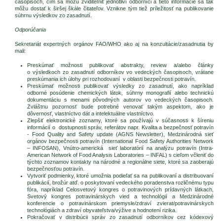
časopisoch, čím sa môžu zviditeľniť jednotliví odborníci a tieto informácie sa tak
môžu dostať k širšej škále čitateľov. Vznikne tým tiež príležitosť na publikovanie
súhrnu výsledkov zo zasadnutí.
Odporúčania
Sekretariát expertných orgánov FAO/WHO ako aj na konzultácie/zasadnutia by
mali:
Preskúmať možnosti publikovať abstrakty, review a/alebo články
o výsledkoch zo zasadnutí odborníkov vo vedeckých časopisoch, vrátane
preskúmania ich úlohy pri rozhodovaní v oblasti bezpečnosti potravín.
Preskúmať možnosti publikovať výsledky zo zasadnutí, ako napríklad
odborné posúdenie chemických látok, súhrny monografií alebo technickú
dokumentáciu s menami pôvodných autorov vo vedeckých časopisoch.
Zvláštnu pozornosť bude potrebné venovať takým aspektom, ako je
dôvernosť, vlastníctvo dát a intelektuálne vlastníctvo.
Zlepšiť elektronické zoznamy, ktoré sa používajú v súčasnosti k šíreniu
informácií o dostupnosti správ, referátov napr. Kvalita a bezpečnosť potravín
- Food Quality and Safety update (AGNS Newsletter), Medzinárodná sieť
orgánov bezpečnosti potravín (International Food Safety Authorities Network
– INFOSAN), Vnútro-americká sieť laboratórií na analýzu potravín (Intra-
American Network of Food Analysis Laboratories – INFAL) s cieľom včleniť do
týchto zoznamov kontakty na národné a regionálne siete, ktoré sa zaoberajú
bezpečnosťou potravín.
Vytvoriť podmienky, ktoré umožnia podieľať sa na publikovaní a distribuovaní
publikácií, brožúr atď. o poskytovaní vedeckého poradenstva rozličnému typu
fóra, napríklad Celosvetový kongres o potravinových prídavných látkach,
Svetový kongres potravinárskych vied a technológií a Medzinárodné
konferencie o potravinárskom priemysle/zdraví zvierat/potravinárskych
technológiách a zdraví obyvateľstva/výžive a hodnotení rizika.
Pokračovať v distribúcii správ zo zasadnutí odborníkov cez kódexový