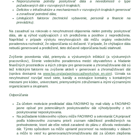
Neporozumenia potreby poskytovať dáta a nevedomosti o type
požadovaných dát v rozvojových krajinách;
Deficitov v infraštruktúre a mechanizmoch v rozvojových krajinách generovať
a zoraďovať potrebné dáta;
Limitujúcich faktorov (technické vybavenie, personál a financie na
prevádzku).
Na zasadnutí sa rokovalo o nevyhnutnosti objasnenia nielen potreby poskytovať
dáta, ale aj výhod vyplývajúcich z ich predloženia a postihov z nepredloženia.
Napríklad v prípade výskytu nevyhovujúcich dát môžu orgány vedeckého
poradenstva rozhodnúť, že odporúčania sú dočasné. V prípade, že chýbajúce dáta
nebudú generované a predložené, tieto dočasné odporúčania budú stiahnuté.
Zvýšenie povedomia vlád, priemyslu a výskumných inštitúcií (a výskumných
pracovníkov), šírenie vedeckého poradenstva medzi obyvateľstvo a hľadanie
finančných prostriedkov a iných zdrojov pre generovanie a zhromažďovanie dát sú
tiež kritickými faktormi na zvýšenie aktivít v generovaní a zhromažďovaní dát
(správa dostupná na
www.fao.org/ag/agn/poscad/workshop_en.stm
). Uznala sa
nevyhnutnosť rozvíjať nové siete, kanály a existujúce kontakty s kontaktnými
miestami pre kódex, univerzitami, priemyselnými združeniami a inými významnými
organizáciami a skupinami.
Odporúčania
Za účelom motivácie predkladať dáta FAO/WHO by mali vlády a FAO/WHO
jasne opísať pre potenciálnych poskytovateľov dát výhody/postihy z ich
poskytovania/ neposkytovania.
Na požiadanie kódexového výboru môže FAO/WHO a sekretariát CA pripraviť
podľa kódexového zoznamu priorít zoznam náležitostí predložených na
prehodnotenie, ktoré ale ešte neboli zaradené do plánu z dôvodu nedostatku
dát. Týmto spôsobom sa môže upriamiť pozornosť na nedostatky v dátach
a môže to viesť ku generovaniu/zhromažďovaniu dát za účelom zlepšenia