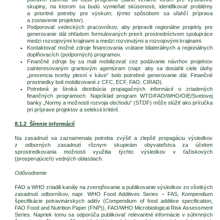
skupiny, na ktorom sa budú vymieňať skúsenosti, identifikovať problémy
a prioritné potreby pre výskum; týmto spôsobom sa uľahčí príprava
a zostavenie projektov).
Podporovať vedeckých pracovníkov, aby pripravili regionálne projekty pre
generovanie dát ohľadom formulovaných priorít prostredníctvom spolupráce
medzi rozvojovými krajinami a medzi rozvinutými a rozvojovými krajinami.
Kontaktovať možné zdroje financovania vrátane bilaterálnych a regionálnych
doplňovacích (podporných) programov.
Finančné zdroje by sa mali mobilizovať cez podávanie návrhov projektov
zainteresovaným grantovým agentúram (napr. aby sa dosiahli ciele úlohy
„prevencia tvorby plesní v káve“ bolo potrebné generovanie dát. Finančné
prostriedky boli mobilizované z CFC, ECF, FAO, CIRAD).
Potrebná je široká distribúcia propagačných informácií o zriadených
finančných programoch. Napríklad program WTO/FAO/WHO/OIE/Svetovej
banky „Normy a možnosti rozvoja obchodu“ (STDF) môže slúžiť ako príručka
pri príprave projektov a selekcii kritérií.
8.1.2 Šírenie informácií
Na zasadnutí sa zaznamenala potreba zvýšiť a zlepšiť propagáciu výsledkov
z odborných zasadnutí rôznym skupinám obyvateľstva za účelom
sprostredkovania možnosti využitia týchto výsledkov v ťažiskových
(prosperujúcich) vedných oblastiach.
Odôvodnenie
FAO a WHO zriadili kanály na zverejňovanie a publikovanie výsledkov zo všetkých
zasadnutí odborníkov, napr. WHO Food Additives Series – FAS, Kompendium
špecifikácie potravinárskych aditív (Compendium of food additive specification,
FAO Food and Nutrition Paper (FNP)), FAO/WHO Microbiological Risk Assessment
Series. Napriek tomu sa odporúča publikovať relevantné informácie v súhrnných